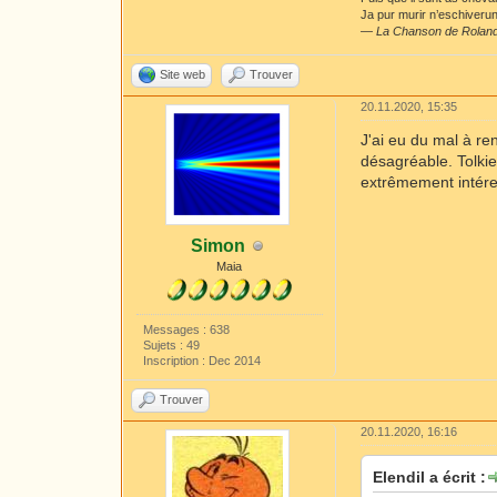
Ja pur murir n’eschiverunt
—
La Chanson de Rolan
Site web
Trouver
20.11.2020, 15:35
J'ai eu du mal à re
désagréable. Tolkie
extrêmement intéres
Simon
Maia
Messages : 638
Sujets : 49
Inscription : Dec 2014
Trouver
20.11.2020, 16:16
Elendil a écrit :