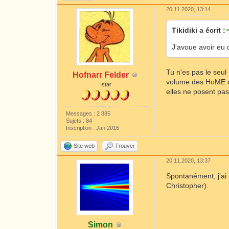
20.11.2020, 13:14
Tikidiki a écrit :
J'avoue avoir eu 
Tu n'es pas le seul
Hofnarr Felder
volume des HoME dif
Istar
elles ne posent pa
Messages : 2 885
Sujets : 84
Inscription : Jan 2016
Site web
Trouver
20.11.2020, 13:37
Spontanément, j'ai 
Christopher).
Simon