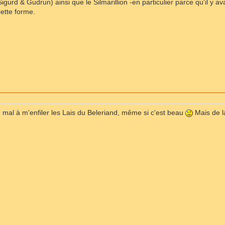
igurd & Gudrun) ainsi que le Silmarillion -en particulier parce qu'il y av
ette forme.
 mal à m'enfiler les Lais du Beleriand, même si c'est beau
Mais de là