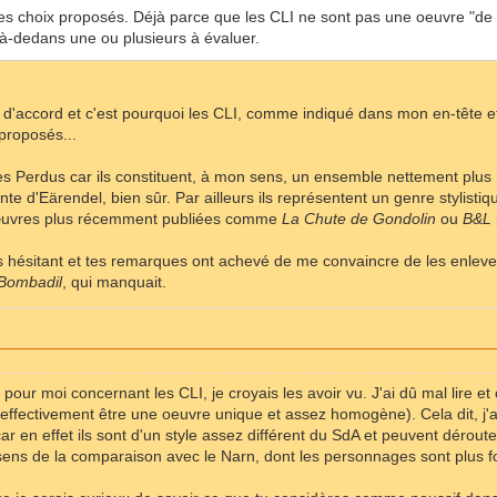
les choix proposés. Déjà parce que les CLI ne sont pas une oeuvre "de To
r là-dedans une ou plusieurs à évaluer.
'accord et c'est pourquoi les CLI, comme indiqué dans mon en-tête et 
proposés...
tes Perdus car ils constituent, à mon sens, un ensemble nettement plus
onte d'Eärendel, bien sûr. Par ailleurs ils représentent un genre stylist
s œuvres plus récemment publiées comme
La Chute de Gondolin
ou
B&L
ais hésitant et tes remarques ont achevé de me convaincre de les enlev
Bombadil
, qui manquait.
pour moi concernant les CLI, je croyais les avoir vu. J'ai dû mal lire e
effectivement être une oeuvre unique et assez homogène). Cela dit, j'
ar en effet ils sont d'un style assez différent du SdA et peuvent dérouter
sens de la comparaison avec le Narn, dont les personnages sont plus foui