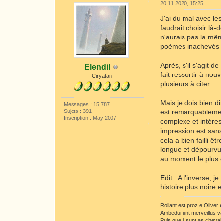
20.11.2020, 15:25
J'ai du mal avec le
faudrait choisir là
n'aurais pas la mêm
poèmes inachevés d
Après, s'il s'agit d
Elendil
fait ressortir à no
Ciryatan
plusieurs à citer.
Mais je dois bien d
Messages : 15 787
Sujets : 391
est remarquablement 
Inscription : May 2007
complexe et intéress
impression est san
cela a bien failli 
longue et dépourvue
au moment le plus e
Edit : A l'inverse, 
histoire plus noire
Rollant est proz e Oliver
Ambedui unt merveillus v
Puis que il sunt as cheva