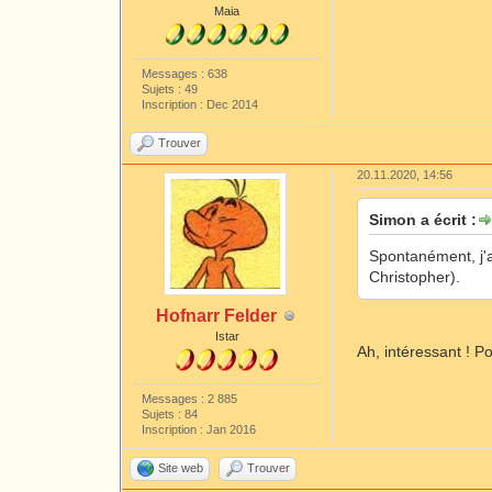
Maia
Messages : 638
Sujets : 49
Inscription : Dec 2014
Trouver
20.11.2020, 14:56
Simon a écrit :
Spontanément, j'a
Christopher).
Hofnarr Felder
Istar
Ah, intéressant ! Po
Messages : 2 885
Sujets : 84
Inscription : Jan 2016
Site web
Trouver