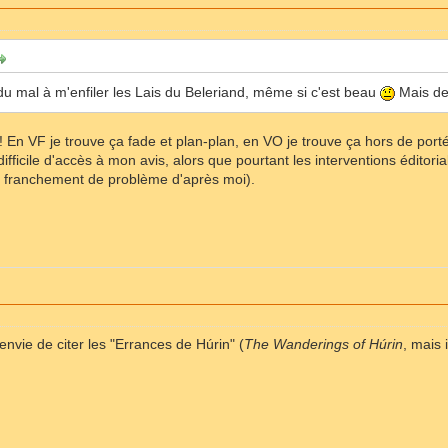
du mal à m'enfiler les Lais du Beleriand, même si c'est beau
Mais de 
 ! En VF je trouve ça fade et plan-plan, en VO je trouve ça hors de p
ficile d'accès à mon avis, alors que pourtant les interventions éditori
s franchement de problème d'après moi).
envie de citer les "Errances de Húrin" (
The Wanderings of Húrin
, mais 