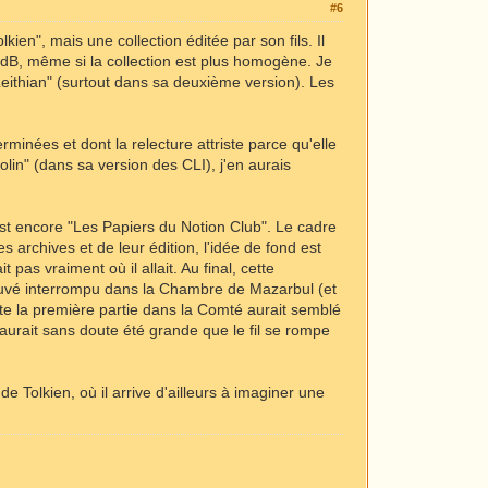
#6
ien", mais une collection éditée par son fils. Il
LdB, même si la collection est plus homogène. Je
Leithian" (surtout dans sa deuxième version). Les
erminées et dont la relecture attriste parce qu'elle
in" (dans sa version des CLI), j'en aurais
'est encore "Les Papiers du Notion Club". Le cadre
s archives et de leur édition, l'idée de fond est
pas vraiment où il allait. Au final, cette
rouvé interrompu dans la Chambre de Mazarbul (et
oute la première partie dans la Comté aurait semblé
aurait sans doute été grande que le fil se rompe
de Tolkien, où il arrive d'ailleurs à imaginer une