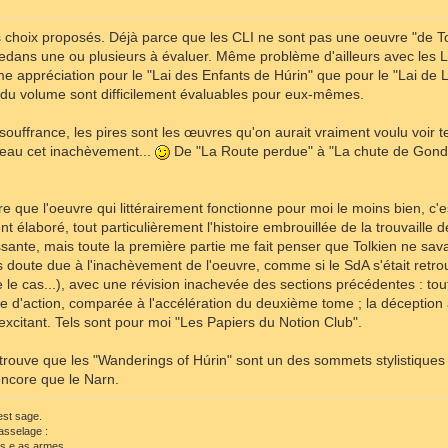
s choix proposés. Déjà parce que les CLI ne sont pas une oeuvre "de Tolk
-dedans une ou plusieurs à évaluer. Même problème d'ailleurs avec les 
e appréciation pour le "Lai des Enfants de Húrin" que pour le "Lai de 
u volume sont difficilement évaluables pour eux-mêmes.
e souffrance, les pires sont les œuvres qu'on aurait vraiment voulu voir t
uveau cet inachèvement...
De "La Route perdue" à "La chute de Gondol
ire que l'oeuvre qui littérairement fonctionne pour moi le moins bien, c
élaboré, tout particulièrement l'histoire embrouillée de la trouvaille de
ante, mais toute la première partie me fait penser que Tolkien ne savait 
s doute due à l'inachèvement de l'oeuvre, comme si le SdA s'était ret
être le cas...), avec une révision inachevée des sections précédentes : t
 d'action, comparée à l'accélération du deuxième tome ; la déception 
xcitant. Tels sont pour moi "Les Papiers du Notion Club".
je trouve que les "Wanderings of Húrin" sont un des sommets stylistiques 
 encore que le Narn.
 est sage.
asselage :
ls e as armes,