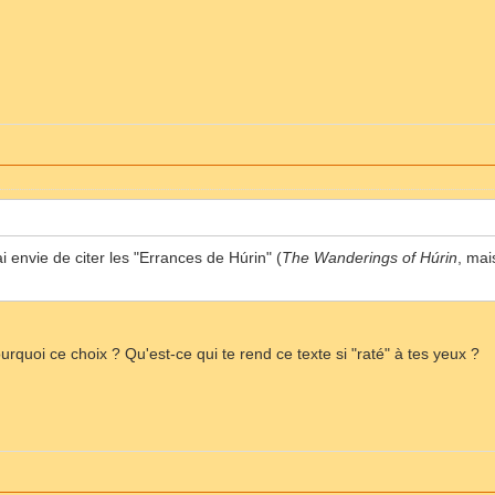
i envie de citer les "Errances de Húrin" (
The Wanderings of Húrin
, mai
urquoi ce choix ? Qu'est-ce qui te rend ce texte si "raté" à tes yeux ?