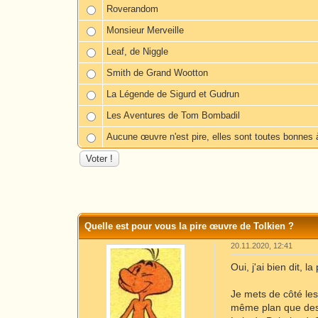
Roverandom
Monsieur Merveille
Leaf, de Niggle
Smith de Grand Wootton
La Légende de Sigurd et Gudrun
Les Aventures de Tom Bombadil
Aucune œuvre n'est pire, elles sont toutes bonnes à
Moyenne : 0 (0 vote(s))
1
2
3
4
5
Quelle est pour vous la pire œuvre de Tolkien ?
20.11.2020, 12:41
Oui, j'ai bien dit, 
Je mets de côté les
même plan que des r