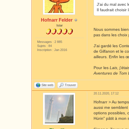
J'ai du mal avec 
Il faudrait choisi
Hofnarr Felder
Istar
Nous sommes bien d
pas dans les choix 
Messages : 2 885
J'ai gardé les Con
Sujets : 84
Inscription : Jan 2016
de Gilfanon et le c
ailleurs. Enfin le
Pour les
Lais
, j'ét
Aventures de Tom 
Site web
Trouver
20.11.2020, 17:12
Hofnarr > Au temps 
aussi me semblent 
options possibles, c
Húrin" pâtit à mon 