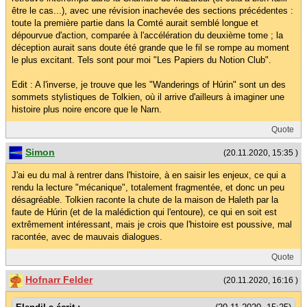
être le cas...), avec une révision inachevée des sections précédentes :
toute la première partie dans la Comté aurait semblé longue et
dépourvue d'action, comparée à l'accélération du deuxième tome ; la
déception aurait sans doute été grande que le fil se rompe au moment
le plus excitant. Tels sont pour moi "Les Papiers du Notion Club".
Edit : A l'inverse, je trouve que les "Wanderings of Húrin" sont un des
sommets stylistiques de Tolkien, où il arrive d'ailleurs à imaginer une
histoire plus noire encore que le Narn.
Quote
Simon
(20.11.2020, 15:35 )
J'ai eu du mal à rentrer dans l'histoire, à en saisir les enjeux, ce qui a
rendu la lecture "mécanique", totalement fragmentée, et donc un peu
désagréable. Tolkien raconte la chute de la maison de Haleth par la
faute de Húrin (et de la malédiction qui l'entoure), ce qui en soit est
extrêmement intéressant, mais je crois que l'histoire est poussive, mal
racontée, avec de mauvais dialogues.
Quote
Hofnarr Felder
(20.11.2020, 16:16 )