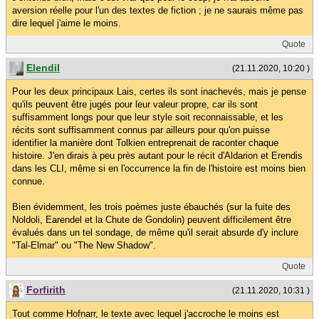
aversion réelle pour l'un des textes de fiction ; je ne saurais même pas
dire lequel j'aime le moins.
Quote
Elendil
(21.11.2020, 10:20 )
Pour les deux principaux Lais, certes ils sont inachevés, mais je pense
qu'ils peuvent être jugés pour leur valeur propre, car ils sont
suffisamment longs pour que leur style soit reconnaissable, et les
récits sont suffisamment connus par ailleurs pour qu'on puisse
identifier la manière dont Tolkien entreprenait de raconter chaque
histoire. J'en dirais à peu près autant pour le récit d'Aldarion et Erendis
dans les CLI, même si en l'occurrence la fin de l'histoire est moins bien
connue.
Bien évidemment, les trois poèmes juste ébauchés (sur la fuite des
Noldoli, Earendel et la Chute de Gondolin) peuvent difficilement être
évalués dans un tel sondage, de même qu'il serait absurde d'y inclure
"Tal-Elmar" ou "The New Shadow".
Quote
Forfirith
(21.11.2020, 10:31 )
Tout comme Hofnarr, le texte avec lequel j'accroche le moins est