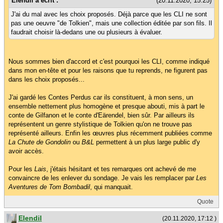
Elendil a écrit :
(20.11.2020, 15:25)
J'ai du mal avec les choix proposés. Déjà parce que les CLI ne sont
pas une oeuvre "de Tolkien", mais une collection éditée par son fils. Il
faudrait choisir là-dedans une ou plusieurs à évaluer.
Nous sommes bien d'accord et c'est pourquoi les CLI, comme indiqué
dans mon en-tête et pour les raisons que tu reprends, ne figurent pas
dans les choix proposés...
J'ai gardé les Contes Perdus car ils constituent, à mon sens, un
ensemble nettement plus homogène et presque abouti, mis à part le
conte de Gilfanon et le conte d'Eärendel, bien sûr. Par ailleurs ils
représentent un genre stylistique de Tolkien qu'on ne trouve pas
représenté ailleurs. Enfin les œuvres plus récemment publiées comme
La Chute de Gondolin
ou
B&L
permettent à un plus large public d'y
avoir accès.
Pour les
Lais
, j'étais hésitant et tes remarques ont achevé de me
convaincre de les enlever du sondage. Je vais les remplacer par
Les
Aventures de Tom Bombadil
, qui manquait.
Quote
Elendil
(20.11.2020, 17:12 )