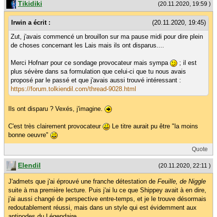
Tikidiki
(20.11.2020, 19:59 )
Irwin a écrit :
(20.11.2020, 19:45)
Zut, j'avais commencé un brouillon sur ma pause midi pour dire plein
de choses concernant les Lais mais ils ont disparus....
Merci Hofnarr pour ce sondage provocateur mais sympa
; il est
plus sévère dans sa formulation que celui-ci que tu nous avais
proposé par le passé et que j'avais aussi trouvé intéressant :
https://forum.tolkiendil.com/thread-9028.html
Ils ont disparu ? Vexés, j'imagine.
C'est très clairement provocateur
Le titre aurait pu être "la moins
bonne oeuvre"
Quote
Elendil
(20.11.2020, 22:11 )
J'admets que j'ai éprouvé une franche détestation de
Feuille, de Niggle
suite à ma première lecture. Puis j'ai lu ce que Shippey avait à en dire,
j'ai aussi changé de perspective entre-temps, et je le trouve désormais
redoutablement réussi, mais dans un style qui est évidemment aux
antipodes du Légendaire.