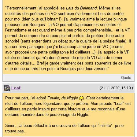
"Personnellement j'ai apprécié les
Lais du Beleriand
. Même si les
subtilités des poèmes en VO sont bien évidemment hors de portée
pour moi (bien plus qu'Hofnarr !), j'ai vraiment aimé la lecture bilingue
proposée par Bourgois : la VO permet d'apprécier les sonorités et
l’esthétisme et est quand même à peu près compréhensible... et la VF
permet de comprendre un peu plus et parfois de profiter d'une autre
sonorité (sans entrer dans un débat sur la qualité de la poésie finale). Il
y a certains passages que j'ai beaucoup aimé juste en VO (je crois
avoir proposé une petite calligraphie ici d'ailleurs...), j'ai apprécié la VF
située en face et ça m'a donné envie de relire la VO afin de cerner
d'autres détails... Bref je garde vraiment des bons souvenirs de ce livre
et je donne un très bon point à Bourgois pour leur version."
Quote
Leaf
(21.11.2020, 15:19 )
Pour ma part, j'ai adoré
Feuille, de Niggle
. C'est certainement le
récit de Tolkien, hors légendaire, que je préfère. Mon pseudo "Leaf" est
d'ailleurs en partie inspiré par cette histoire et je me reconnais d'une
certaine manière dans le personnage de Niggle.
Sinon, j'ai beau réfléchir à une œuvre de Tolkien qui "m'irrite", je ne
trouve pas.