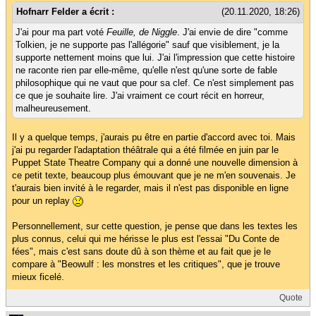
Hofnarr Felder a écrit :
(20.11.2020, 18:26)
J'ai pour ma part voté
Feuille, de Niggle
. J'ai envie de dire "comme
Tolkien, je ne supporte pas l'allégorie" sauf que visiblement, je la
supporte nettement moins que lui. J'ai l'impression que cette histoire
ne raconte rien par elle-même, qu'elle n'est qu'une sorte de fable
philosophique qui ne vaut que pour sa clef. Ce n'est simplement pas
ce que je souhaite lire. J'ai vraiment ce court récit en horreur,
malheureusement.
Il y a quelque temps, j'aurais pu être en partie d'accord avec toi. Mais
j'ai pu regarder l'adaptation théâtrale qui a été filmée en juin par le
Puppet State Theatre Company qui a donné une nouvelle dimension à
ce petit texte, beaucoup plus émouvant que je ne m'en souvenais. Je
t'aurais bien invité à le regarder, mais il n'est pas disponible en ligne
pour un replay
Personnellement, sur cette question, je pense que dans les textes les
plus connus, celui qui me hérisse le plus est l'essai "Du Conte de
fées", mais c'est sans doute dû à son thème et au fait que je le
compare à "Beowulf : les monstres et les critiques", que je trouve
mieux ficelé.
Quote