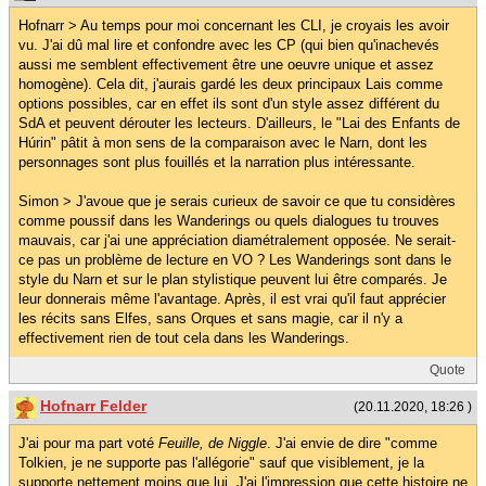
Hofnarr > Au temps pour moi concernant les CLI, je croyais les avoir
vu. J'ai dû mal lire et confondre avec les CP (qui bien qu'inachevés
aussi me semblent effectivement être une oeuvre unique et assez
homogène). Cela dit, j'aurais gardé les deux principaux Lais comme
options possibles, car en effet ils sont d'un style assez différent du
SdA et peuvent dérouter les lecteurs. D'ailleurs, le "Lai des Enfants de
Húrin" pâtit à mon sens de la comparaison avec le Narn, dont les
personnages sont plus fouillés et la narration plus intéressante.
Simon > J'avoue que je serais curieux de savoir ce que tu considères
comme poussif dans les Wanderings ou quels dialogues tu trouves
mauvais, car j'ai une appréciation diamétralement opposée. Ne serait-
ce pas un problème de lecture en VO ? Les Wanderings sont dans le
style du Narn et sur le plan stylistique peuvent lui être comparés. Je
leur donnerais même l'avantage. Après, il est vrai qu'il faut apprécier
les récits sans Elfes, sans Orques et sans magie, car il n'y a
effectivement rien de tout cela dans les Wanderings.
Quote
Hofnarr Felder
(20.11.2020, 18:26 )
J'ai pour ma part voté
Feuille, de Niggle
. J'ai envie de dire "comme
Tolkien, je ne supporte pas l'allégorie" sauf que visiblement, je la
supporte nettement moins que lui. J'ai l'impression que cette histoire ne