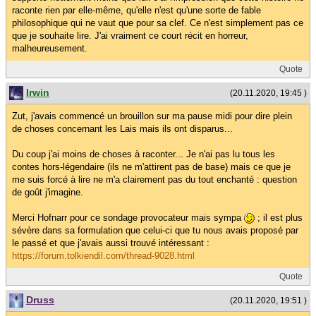
raconte rien par elle-même, qu'elle n'est qu'une sorte de fable
philosophique qui ne vaut que pour sa clef. Ce n'est simplement pas ce
que je souhaite lire. J'ai vraiment ce court récit en horreur,
malheureusement.
Quote
Irwin
(20.11.2020, 19:45 )
Zut, j'avais commencé un brouillon sur ma pause midi pour dire plein
de choses concernant les Lais mais ils ont disparus...
Du coup j'ai moins de choses à raconter... Je n'ai pas lu tous les
contes hors-légendaire (ils ne m'attirent pas de base) mais ce que je
me suis forcé à lire ne m'a clairement pas du tout enchanté : question
de goût j'imagine.
Merci Hofnarr pour ce sondage provocateur mais sympa
; il est plus
sévère dans sa formulation que celui-ci que tu nous avais proposé par
le passé et que j'avais aussi trouvé intéressant :
https://forum.tolkiendil.com/thread-9028.html
Quote
Druss
(20.11.2020, 19:51 )