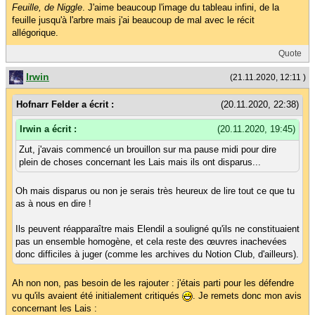
Feuille, de Niggle
. J'aime beaucoup l'image du tableau infini, de la
feuille jusqu'à l'arbre mais j'ai beaucoup de mal avec le récit
allégorique.
Quote
Irwin
(21.11.2020, 12:11 )
Hofnarr Felder a écrit :
(20.11.2020, 22:38)
Irwin a écrit :
(20.11.2020, 19:45)
Zut, j'avais commencé un brouillon sur ma pause midi pour dire
plein de choses concernant les Lais mais ils ont disparus...
Oh mais disparus ou non je serais très heureux de lire tout ce que tu
as à nous en dire !
Ils peuvent réapparaître mais Elendil a souligné qu'ils ne constituaient
pas un ensemble homogène, et cela reste des œuvres inachevées
donc difficiles à juger (comme les archives du Notion Club, d'ailleurs).
Ah non non, pas besoin de les rajouter : j'étais parti pour les défendre
vu qu'ils avaient été initialement critiqués
. Je remets donc mon avis
concernant les Lais :