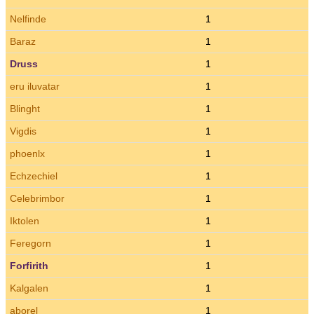
Nelfinde
1
Baraz
1
Druss
1
eru iluvatar
1
Blinght
1
Vigdis
1
phoenlx
1
Echzechiel
1
Celebrimbor
1
Iktolen
1
Feregorn
1
Forfirith
1
Kalgalen
1
aborel
1