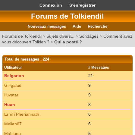
Connexion
S’enregistrer
Forums de Tolkiendil
Nouveaux messages
Aide
Recherche
Forums de Tolkiendil
>
Sujets divers...
>
Sondages
>
Comment avez
vous découvert Tolkien ?
>
Qui a posté ?
Total de messages : 224
Utilisateur
# Messages
Belgarion
21
Gil-galad
9
Iluvatar
9
Huan
8
Erhil i Pheriannath
6
Melian67
6
Mablung
5