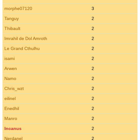
morphe07120
3
Tanguy
2
Thibault
2
Imrahil de Dol Amroth
2
Le Grand Cthulhu
2
isami
2
Arwen
2
Namo
2
Chris_wzt
2
eilinel
2
Enedhil
2
Manro
2
Incanus
2
Nerdanel
2