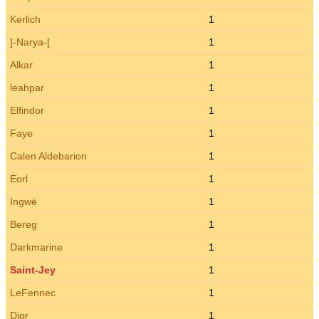
Kerlich
1
]-Narya-[
1
Alkar
1
leahpar
1
Elfindor
1
Faye
1
Calen Aldebarion
1
Eorl
1
Ingwë
1
Bereg
1
Darkmarine
1
Saint-Jey
1
LeFennec
1
Dior
1