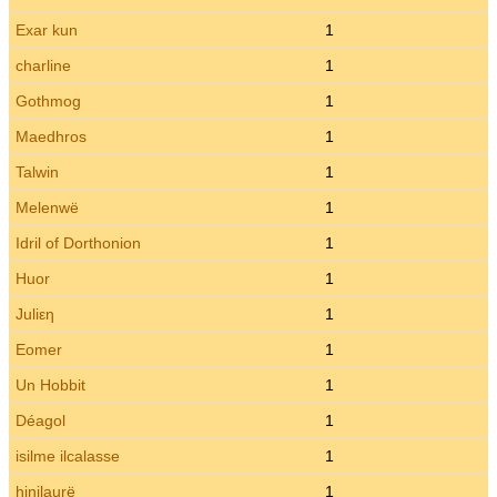
Exar kun
1
charline
1
Gothmog
1
Maedhros
1
Talwin
1
Melenwë
1
Idril of Dorthonion
1
Huor
1
Juliεη
1
Eomer
1
Un Hobbit
1
Déagol
1
isilme ilcalasse
1
hinilaurë
1