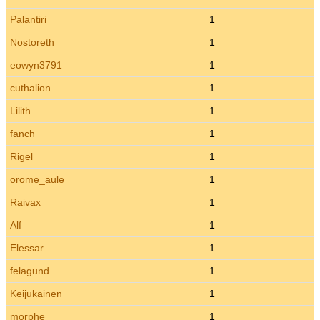
Palantiri
1
Nostoreth
1
eowyn3791
1
cuthalion
1
Lilith
1
fanch
1
Rigel
1
orome_aule
1
Raivax
1
Alf
1
Elessar
1
felagund
1
Keijukainen
1
morphe
1