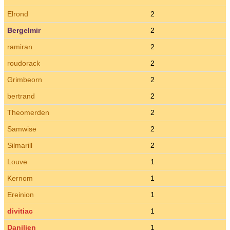
Elrond
2
Bergelmir
2
ramiran
2
roudorack
2
Grimbeorn
2
bertrand
2
Theomerden
2
Samwise
2
Silmarill
2
Louve
1
Kernom
1
Ereinion
1
divitiac
1
Danilien
1