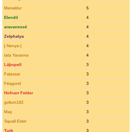
Meneldur
5
Elendil
4
aravanessë
4
Zelphalya
4
[-Nenya-]
4
tata Yavanna
4
Láþspell
3
Falassar
3
Fëagond
3
Hofnarr Felder
3
gollum182
3
May
3
Squall-Estel
3
Turb
3