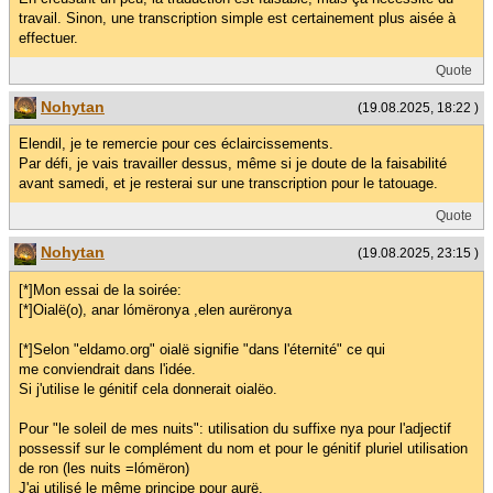
travail. Sinon, une transcription simple est certainement plus aisée à
effectuer.
Quote
Nohytan
(19.08.2025, 18:22 )
Elendil, je te remercie pour ces éclaircissements.
Par défi, je vais travailler dessus, même si je doute de la faisabilité
avant samedi, et je resterai sur une transcription pour le tatouage.
Quote
Nohytan
(19.08.2025, 23:15 )
[*]Mon essai de la soirée:
[*]Oialë(o), anar lómëronya ,elen aurëronya
[*]Selon "eldamo.org" oialë signifie "dans l'éternité" ce qui
me conviendrait dans l'idée.
Si j'utilise le génitif cela donnerait oialëo.
Pour "le soleil de mes nuits": utilisation du suffixe nya pour l'adjectif
possessif sur le complément du nom et pour le génitif pluriel utilisation
de ron (les nuits =lómëron)
J'ai utilisé le même principe pour aurë.