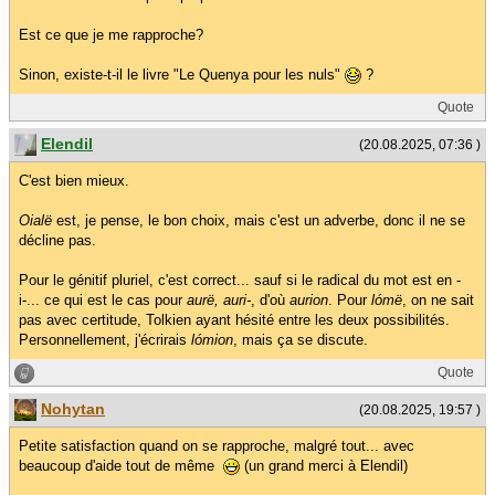
Est ce que je me rapproche?
Sinon, existe-t-il le livre "Le Quenya pour les nuls"
?
Quote
Elendil
(20.08.2025, 07:36 )
C'est bien mieux.
Oialë
est, je pense, le bon choix, mais c'est un adverbe, donc il ne se
décline pas.
Pour le génitif pluriel, c'est correct... sauf si le radical du mot est en -
i-... ce qui est le cas pour
aurë, auri-
, d'où
aurion
. Pour
lómë
, on ne sait
pas avec certitude, Tolkien ayant hésité entre les deux possibilités.
Personnellement, j'écrirais
lómion
, mais ça se discute.
Quote
Nohytan
(20.08.2025, 19:57 )
Petite satisfaction quand on se rapproche, malgré tout... avec
beaucoup d'aide tout de même
(un grand merci à Elendil)