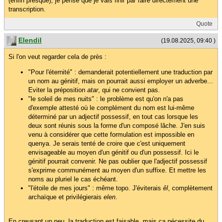
(enfin presque), je pense que je vais finir par faire directement une
transcription.
Quote
Elendil
(19.08.2025, 09:40 )
Si l'on veut regarder cela de près :
"Pour l'éternité" : demanderait potentiellement une traduction par
un nom au génitif, mais on pourrait aussi employer un adverbe...
Eviter la préposition
atar
, qui ne convient pas.
"le soleil de mes nuits" : le problème est qu'on n'a pas
d'exemple attesté où le complément du nom est lui-même
déterminé par un adjectif possessif, en tout cas lorsque les
deux sont réunis sous la forme d'un composé lâche. J'en suis
venu à considérer que cette formulation est impossible en
quenya. Je serais tenté de croire que c'est uniquement
envisageable au moyen d'un génitif ou d'un possessif. Ici le
génitif pourrait convenir. Ne pas oublier que l'adjectif possessif
s'exprime communément au moyen d'un suffixe. Et mettre les
noms au pluriel le cas échéant.
"l'étoile de mes jours" : même topo. J'éviterais
êl
, complètement
archaïque et privilégierais
elen
.
En creusant un peu, la traduction est faisable, mais ça nécessite du