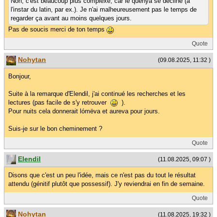
Non, c'est beaucoup plus complexe, car le quenya se décline (à
l'instar du latin, par ex.). Je n'ai malheureusement pas le temps de
regarder ça avant au moins quelques jours.
Pas de soucis merci de ton temps
Quote
Nohytan
(09.08.2025, 11:32 )
Bonjour,
Suite à la remarque d'Elendil, j'ai continué les recherches et les
lectures (pas facile de s'y retrouver
).
Pour nuits cela donnerait lómëva et aureva pour jours.
Suis-je sur le bon cheminement ?
Quote
Elendil
(11.08.2025, 09:07 )
Disons que c'est un peu l'idée, mais ce n'est pas du tout le résultat
attendu (génitif plutôt que possessif). J'y reviendrai en fin de semaine.
Quote
Nohytan
(11.08.2025, 19:32 )