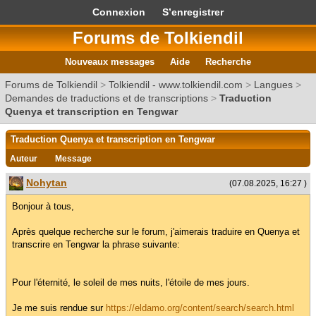
Connexion
S’enregistrer
Forums de Tolkiendil
Nouveaux messages
Aide
Recherche
Forums de Tolkiendil
>
Tolkiendil - www.tolkiendil.com
>
Langues
>
Demandes de traductions et de transcriptions
>
Traduction
Quenya et transcription en Tengwar
Traduction Quenya et transcription en Tengwar
Auteur
Message
Nohytan
(07.08.2025, 16:27 )
Bonjour à tous,
Après quelque recherche sur le forum, j'aimerais traduire en Quenya et
transcrire en Tengwar la phrase suivante:
Pour l'éternité, le soleil de mes nuits, l'étoile de mes jours.
Je me suis rendue sur
https://eldamo.org/content/search/search.html