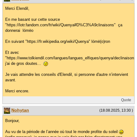
Merci Elendil,
En me basant sur cette source
"https://lotr.fandom.com/fr/wiki/Quenya#D%C3%A9clinaisons" ça
donnerai lómëo
En suivant "https://fr.wikipedia.org/wiki/Quenya" lómë(o)ron
Et avec
"https://www.tolkiendil.com/langues/langues_elfiques/quenya/declinaison
j'ai de gros doutes...
Je vais attendre les conseils d'Elendil, si personne d'autre n’intervient
avant.
Merci encore.
Quote
Nohytan
(18.08.2025, 13:30 )
Bonjour,
Au vu de la période de l’année où tout le monde profite du soleil