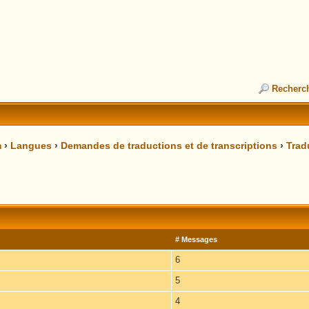
Recherc
m
›
Langues
›
Demandes de traductions et de transcriptions
›
Trad
# Messages
6
5
4