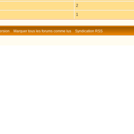
2
1
ersion
Marquer tous les forums comme lus
Syndication RSS