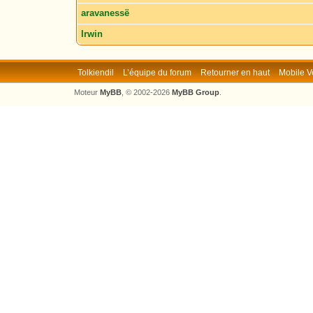
aravanessë
Irwin
Tolkiendil
L’équipe du forum
Retourner en haut
Mobile V
Moteur
MyBB
, © 2002-2026
MyBB Group
.