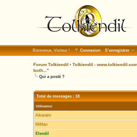
Bienvenue, Visiteur !
Connexion
S’enregistrer
Forum Tolkiendil
›
Tolkiendil - www.tolkiendil.co
both..."
Qui a posté ?
Total de messages : 18
Utilisateur
Aikanáro
MiMan
Elendil