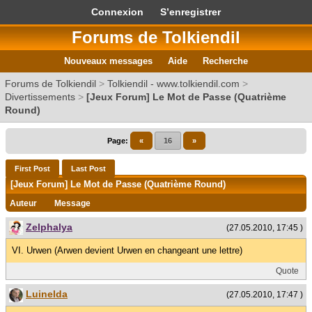
Connexion
S’enregistrer
Forums de Tolkiendil
Nouveaux messages
Aide
Recherche
Forums de Tolkiendil
>
Tolkiendil - www.tolkiendil.com
>
Divertissements
>
[Jeux Forum] Le Mot de Passe (Quatrième
Round)
Page:
«
16
»
First Post
Last Post
[Jeux Forum] Le Mot de Passe (Quatrième Round)
Auteur
Message
Zelphalya
(27.05.2010, 17:45 )
VI. Urwen (Arwen devient Urwen en changeant une lettre)
Quote
Luinelda
(27.05.2010, 17:47 )