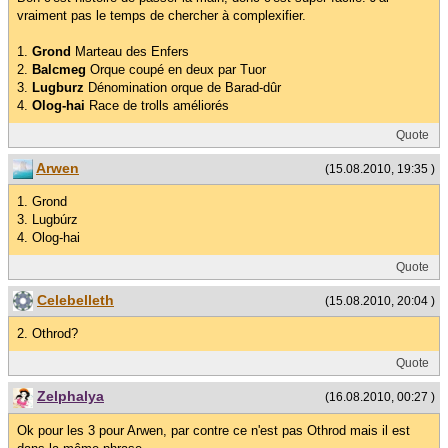
vraiment pas le temps de chercher à complexifier.
1.
Grond
Marteau des Enfers
2.
Balcmeg
Orque coupé en deux par Tuor
3.
Lugburz
Dénomination orque de Barad-dûr
4.
Olog-hai
Race de trolls améliorés
Quote
Arwen
(15.08.2010, 19:35 )
1. Grond
3. Lugbúrz
4. Olog-hai
Quote
Celebelleth
(15.08.2010, 20:04 )
2. Othrod?
Quote
Zelphalya
(16.08.2010, 00:27 )
Ok pour les 3 pour Arwen, par contre ce n'est pas Othrod mais il est