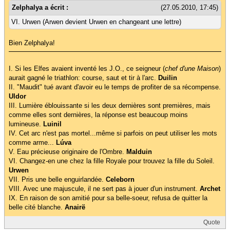
Zelphalya a écrit :
(27.05.2010, 17:45)
VI. Urwen (Arwen devient Urwen en changeant une lettre)
Bien Zelphalya!
I. Si les Elfes avaient inventé les J.O., ce seigneur (
chef d'une Maison
)
aurait gagné le triathlon: course, saut et tir à l'arc.
Duilin
II. "Maudit" tué avant d'avoir eu le temps de profiter de sa récompense.
Uldor
III. Lumière éblouissante si les deux dernières sont premières, mais
comme elles sont dernières, la réponse est beaucoup moins
lumineuse.
Luinil
IV. Cet arc n'est pas mortel...même si parfois on peut utiliser les mots
comme arme...
Lúva
V. Eau précieuse originaire de l'Ombre.
Malduin
VI. Changez-en une chez la fille Royale pour trouvez la fille du Soleil.
Urwen
VII. Pris une belle enguirlandée.
Celeborn
VIII. Avec une majuscule, il ne sert pas à jouer d'un instrument.
Archet
IX. En raison de son amitié pour sa belle-soeur, refusa de quitter la
belle cité blanche.
Anairë
Quote