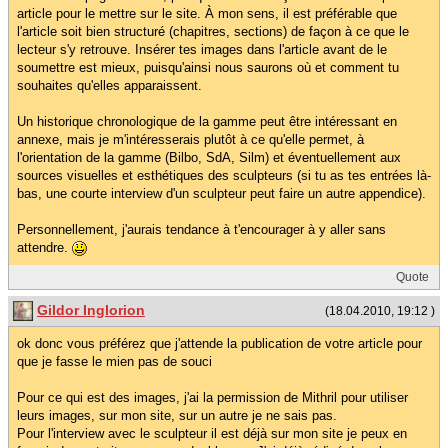
article pour le mettre sur le site. À mon sens, il est préférable que
l'article soit bien structuré (chapitres, sections) de façon à ce que le
lecteur s'y retrouve. Insérer tes images dans l'article avant de le
soumettre est mieux, puisqu'ainsi nous saurons où et comment tu
souhaites qu'elles apparaissent.
Un historique chronologique de la gamme peut être intéressant en
annexe, mais je m'intéresserais plutôt à ce qu'elle permet, à
l'orientation de la gamme (Bilbo, SdA, Silm) et éventuellement aux
sources visuelles et esthétiques des sculpteurs (si tu as tes entrées là-
bas, une courte interview d'un sculpteur peut faire un autre appendice).
Personnellement, j'aurais tendance à t'encourager à y aller sans
attendre.
Quote
Gildor Inglorion
(18.04.2010, 19:12 )
ok donc vous préférez que j'attende la publication de votre article pour
que je fasse le mien pas de souci
Pour ce qui est des images, j'ai la permission de Mithril pour utiliser
leurs images, sur mon site, sur un autre je ne sais pas.
Pour l'interview avec le sculpteur il est déjà sur mon site je peux en