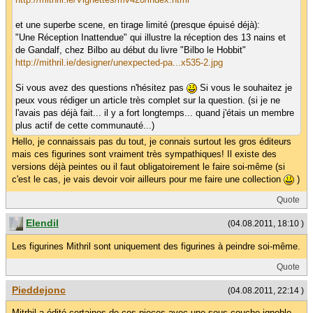
et une superbe scene, en tirage limité (presque épuisé déjà):
"Une Réception Inattendue" qui illustre la réception des 13 nains et
de Gandalf, chez Bilbo au début du livre "Bilbo le Hobbit"
http://mithril.ie/designer/unexpected-pa...x535-2.jpg
Si vous avez des questions n'hésitez pas
Si vous le souhaitez je
peux vous rédiger un article très complet sur la question. (si je ne
l'avais pas déjà fait... il y a fort longtemps... quand j'étais un membre
plus actif de cette communauté...)
Hello, je connaissais pas du tout, je connais surtout les gros éditeurs
mais ces figurines sont vraiment très sympathiques! Il existe des
versions déjà peintes ou il faut obligatoirement le faire soi-même (si
c'est le cas, je vais devoir voir ailleurs pour me faire une collection
)
Quote
Elendil
(04.08.2011, 18:10 )
Les figurines Mithril sont uniquement des figurines à peindre soi-même.
Quote
Pieddejonc
(04.08.2011, 22:14 )
Mitrhil a édité certaines de ces pieces avec une sous couche ignoble.