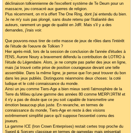
déclinaison tolkiennienne de l'excellent système de Te Deum pour un
massacre, jeu consacré aux guerres de religion.
Plus récemment, on m'a offert The One Ring, dont j'ai entendu du bien.
Je ne m'y suis pas plongé, sans doute retenu par l'italianité des
auteurs, rarement un gage de qualité en JdR. Mais s'il y a des
demandes, j'irais voir.
Que pouvons-nous tirer de cette masse de jeux de rôles dans l'intérêt
de l'étude de l'oeuvre de Tolkien ?
Hier après-midi, lors de la session de conclusion de l'année d'études à
l'ENS, Aurore Noury a bravement défendu la contribution de LOTRO à
l'étude du Légendaire. Alors, je ne compte pas parler des jeux en ligne,
mais j'ai trouvé cette prise de position courageuse devant une telle
assemblée. Dans la même ligne, je pense que l'on peut trouver du bon
dans les jeux publiés. Distinguons néanmoins deux choses: la coté
ludique et le coté connaissance du monde.
Ainsi un jeu comme Tiers-Age a bien mieux senti l'atmosphère de la
Terre du Milieu qu'une gamme des années 80 comme MERP/JRTM et
il n'y a pas de doute que ce jeu soit capable de transmettre une
émotion beaucoup plus juste. En revanche, en termes de
connaissance du monde, Tiers-Age en reste à des visions
extrêmement simplifié parce qu'il suppose l'essentiel connu des
joueurs.
La gamme ICE (Iron Crown Enterprises) restait certes trop proche du
Sword & Sorcery classique en termes de gameplay mais présentait