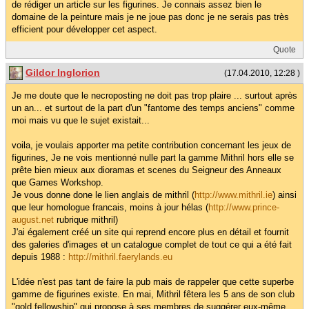
de rédiger un article sur les figurines. Je connais assez bien le
domaine de la peinture mais je ne joue pas donc je ne serais pas très
efficient pour développer cet aspect.
Quote
Gildor Inglorion
(17.04.2010, 12:28 )
Je me doute que le necroposting ne doit pas trop plaire ... surtout après
un an... et surtout de la part d'un "fantome des temps anciens" comme
moi mais vu que le sujet existait...
voila, je voulais apporter ma petite contribution concernant les jeux de
figurines, Je ne vois mentionné nulle part la gamme Mithril hors elle se
prête bien mieux aux dioramas et scenes du Seigneur des Anneaux
que Games Workshop.
Je vous donne done le lien anglais de mithril (
http://www.mithril.ie
) ainsi
que leur homologue francais, moins à jour hélas (
http://www.prince-
august.net
rubrique mithril)
J'ai également créé un site qui reprend encore plus en détail et fournit
des galeries d'images et un catalogue complet de tout ce qui a été fait
depuis 1988 :
http://mithril.faerylands.eu
L'idée n'est pas tant de faire la pub mais de rappeler que cette superbe
gamme de figurines existe. En mai, Mithril fêtera les 5 ans de son club
"gold fellowship" qui propose à ses membres de suggérer eux-même