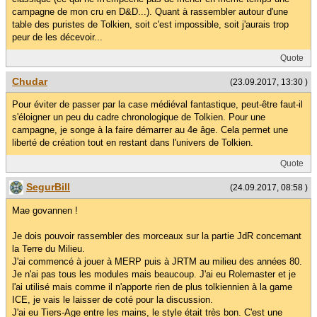
campagne de mon cru en D&D...). Quant à rassembler autour d'une
table des puristes de Tolkien, soit c'est impossible, soit j'aurais trop
peur de les décevoir...
Quote
Chudar
(23.09.2017, 13:30 )
Pour éviter de passer par la case médiéval fantastique, peut-être faut-il
s'éloigner un peu du cadre chronologique de Tolkien. Pour une
campagne, je songe à la faire démarrer au 4e âge. Cela permet une
liberté de création tout en restant dans l'univers de Tolkien.
Quote
SegurBill
(24.09.2017, 08:58 )
Mae govannen !
Je dois pouvoir rassembler des morceaux sur la partie JdR concernant
la Terre du Milieu.
J'ai commencé à jouer à MERP puis à JRTM au milieu des années 80.
Je n'ai pas tous les modules mais beaucoup. J'ai eu Rolemaster et je
l'ai utilisé mais comme il n'apporte rien de plus tolkiennien à la game
ICE, je vais le laisser de coté pour la discussion.
J'ai eu Tiers-Age entre les mains, le style était très bon. C'est une