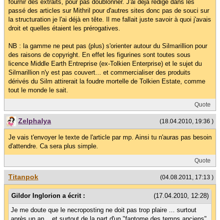
fournir des extraits, pour pas doublonner. J'ai déjà rédigé dans les
passé des articles sur Mithril pour d'autres sites donc pas de souci sur
la structuration je l'ai déjà en tête. Il me fallait juste savoir à quoi j'avais
droit et quelles étaient les prérogatives.
NB : la gamme ne peut pas (plus) s'orienter autour du Silmarillion pour
des raisons de copyright. En effet les figurines sont toutes sous
licence Middle Earth Entreprise (ex-Tolkien Enterprise) et le sujet du
Silmarillion n'y est pas couvert... et commercialiser des produits
dérivés du Silm attirerait la foudre mortelle de Tolkien Estate, comme
tout le monde le sait.
Quote
Zelphalya
(18.04.2010, 19:36 )
Je vais t'envoyer le texte de l'article par mp. Ainsi tu n'auras pas besoin
d'attendre. Ca sera plus simple.
Quote
Titanpok
(04.08.2011, 17:13 )
Gildor Inglorion a écrit :
(17.04.2010, 12:28)
Je me doute que le necroposting ne doit pas trop plaire ... surtout
après un an... et surtout de la part d'un "fantome des temps anciens"