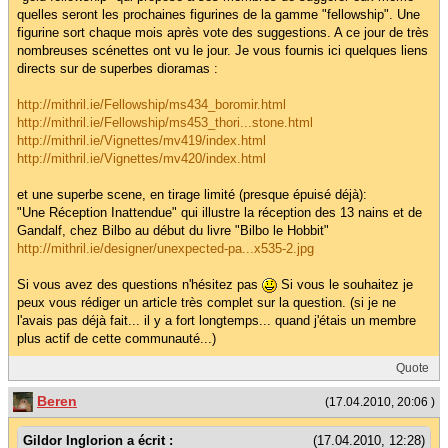
quelles seront les prochaines figurines de la gamme "fellowship". Une
figurine sort chaque mois après vote des suggestions. A ce jour de très
nombreuses scénettes ont vu le jour. Je vous fournis ici quelques liens
directs sur de superbes dioramas :
http://mithril.ie/Fellowship/ms434_boromir.html
http://mithril.ie/Fellowship/ms453_thori...stone.html
http://mithril.ie/Vignettes/mv419/index.html
http://mithril.ie/Vignettes/mv420/index.html
et une superbe scene, en tirage limité (presque épuisé déjà):
"Une Réception Inattendue" qui illustre la réception des 13 nains et de
Gandalf, chez Bilbo au début du livre "Bilbo le Hobbit"
http://mithril.ie/designer/unexpected-pa...x535-2.jpg
Si vous avez des questions n'hésitez pas
Si vous le souhaitez je
peux vous rédiger un article très complet sur la question. (si je ne
l'avais pas déjà fait... il y a fort longtemps... quand j'étais un membre
plus actif de cette communauté...)
Quote
Beren
(17.04.2010, 20:06 )
Gildor Inglorion a écrit :
(17.04.2010, 12:28)