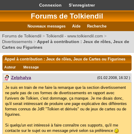
Connexion
S’enregistrer
Forums de Tolkiendil
Nouveaux messages
Aide
Recherche
Forums de Tolkiendil
>
Tolkiendil - www.tolkiendil.com
>
Divertissements
>
Appel à contribution : Jeux de rôles, Jeux de
Cartes ou Figurines
Appel à contribution : Jeux de rôles, Jeux de Cartes ou Figurines
Auteur
Message
Zelphalya
(01.02.2008, 16:32 )
Je suis en train de me faire la remarque que la section divertissement
ne parle pas de ces formes de divertissements en rapport avec
l'univers de Tolkien, c'est dommage, ça manque. Je me disais donc,
qu'il serait intéressant de produire une page explicative des différentes
formes connus de JdR "Tolkien et dérivés" ou de jeux de cartes ou de
figurines.
Si quelqu'un est intéressé à faire connaître ces supports, qu'il me
contacte sur le sujet ou en message privé selon sa préférence