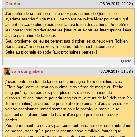
Chudar
(06.09.2017, 22:32 )
J'ai profité de cet été pour faire quelques parties de Quenta. Le
système est très fluide mais il semblera peut-être léger pour ceux qui
aiment un cadre plus précis pour la résolution des actions. Je préfère
les interactions rapides entre les joueurs et éviter les interruptions liées
à la consultation de tableaux.
Seul problème, ce jeu ne permet pas d'attirer les curieux vers Tolkien.
Sans connaître son univers, le jeu est totalement inabordable.
Suite au prochain épisode (aux prochaines parties) !
Quote
sam sanglebuc
(07.09.2017, 21:58 )
j'avais tenté en club de lancer une campagne Terre du milieu avec
"Tiers âge" dont j'ai beaucoup aimé le système de magie et "l'écho
magique". ça n'a pas pris pour plusieurs raisons: manque de
disponibilité des joueurs pour du long cours, erreurs de MJ débutant (en
Terre du milieu) et surtout je pense être trop puriste. J'aurais voulu les
voir se passionner immédiatement pour la poésie, le merveilleux
spirituel de Tolkien, faire du travail d'exégèse pointue entre deux
parties...
Pour le moment, je ne vois pas comment entraîner des débutants dans
ce monde, sans qu'ils passent par une case médiéval fantastique
classique (ce qui ne m'empêche pas de mener en même temps une