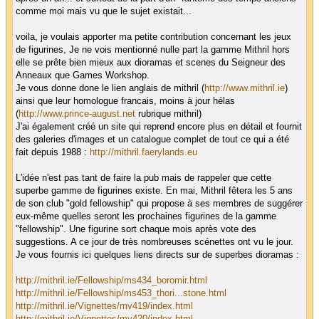
comme moi mais vu que le sujet existait...
voila, je voulais apporter ma petite contribution concernant les jeux
de figurines, Je ne vois mentionné nulle part la gamme Mithril hors
elle se prête bien mieux aux dioramas et scenes du Seigneur des
Anneaux que Games Workshop.
Je vous donne done le lien anglais de mithril (
http://www.mithril.ie
)
ainsi que leur homologue francais, moins à jour hélas
(
http://www.prince-august.net
rubrique mithril)
J'ai également créé un site qui reprend encore plus en détail et fournit
des galeries d'images et un catalogue complet de tout ce qui a été
fait depuis 1988 :
http://mithril.faerylands.eu
L'idée n'est pas tant de faire la pub mais de rappeler que cette
superbe gamme de figurines existe. En mai, Mithril fêtera les 5 ans
de son club "gold fellowship" qui propose à ses membres de suggérer
eux-même quelles seront les prochaines figurines de la gamme
"fellowship". Une figurine sort chaque mois après vote des
suggestions. A ce jour de très nombreuses scénettes ont vu le jour.
Je vous fournis ici quelques liens directs sur de superbes dioramas :
http://mithril.ie/Fellowship/ms434_boromir.html
http://mithril.ie/Fellowship/ms453_thori...stone.html
http://mithril.ie/Vignettes/mv419/index.html
http://mithril.ie/Vignettes/mv420/index.html