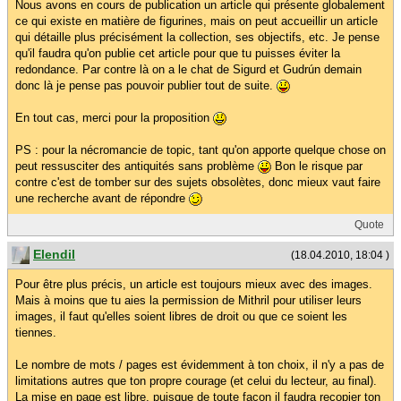
Nous avons en cours de publication un article qui présente globalement
ce qui existe en matière de figurines, mais on peut accueillir un article
qui détaille plus précisément la collection, ses objectifs, etc. Je pense
qu'il faudra qu'on publie cet article pour que tu puisses éviter la
redondance. Par contre là on a le chat de Sigurd et Gudrún demain
donc là je pense pas pouvoir publier tout de suite.
En tout cas, merci pour la proposition
PS : pour la nécromancie de topic, tant qu'on apporte quelque chose on
peut ressusciter des antiquités sans problème
Bon le risque par
contre c'est de tomber sur des sujets obsolètes, donc mieux vaut faire
une recherche avant de répondre
Quote
Elendil
(18.04.2010, 18:04 )
Pour être plus précis, un article est toujours mieux avec des images.
Mais à moins que tu aies la permission de Mithril pour utiliser leurs
images, il faut qu'elles soient libres de droit ou que ce soient les
tiennes.
Le nombre de mots / pages est évidemment à ton choix, il n'y a pas de
limitations autres que ton propre courage (et celui du lecteur, au final).
La mise en page est libre, puisque de toute façon il faudra recopier ton