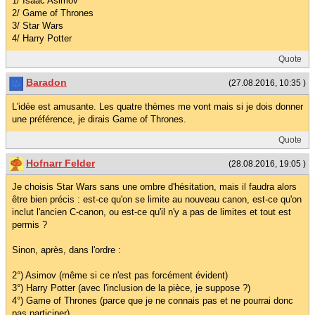
1/ Isaac Asimov
2/ Game of Thrones
3/ Star Wars
4/ Harry Potter
Quote
Baradon
(27.08.2016, 10:35 )
L'idée est amusante. Les quatre thèmes me vont mais si je dois donner
une préférence, je dirais Game of Thrones.
Quote
Hofnarr Felder
(28.08.2016, 19:05 )
Je choisis Star Wars sans une ombre d'hésitation, mais il faudra alors
être bien précis : est-ce qu'on se limite au nouveau canon, est-ce qu'on
inclut l'ancien C-canon, ou est-ce qu'il n'y a pas de limites et tout est
permis ?
Sinon, après, dans l'ordre :
2°) Asimov (même si ce n'est pas forcément évident)
3°) Harry Potter (avec l'inclusion de la pièce, je suppose ?)
4°) Game of Thrones (parce que je ne connais pas et ne pourrai donc
pas participer).