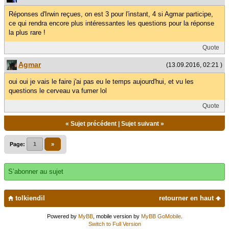
Réponses d'Irwin reçues, on est 3 pour l'instant, 4 si Agmar participe,
ce qui rendra encore plus intéressantes les questions pour la réponse
la plus rare !
Quote
Agmar
(13.09.2016, 02:21 )
oui oui je vais le faire j'ai pas eu le temps aujourd'hui, et vu les
questions le cerveau va fumer lol
Quote
«
Sujet précédent
|
Sujet suivant
»
Page:
1
»
S’abonner au sujet
tolkiendil
retourner en haut
Powered by
MyBB
, mobile version by
MyBB GoMobile
.
Switch to Full Version