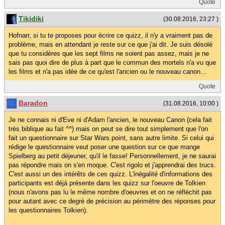
Quote
Tikidiki
(30.08.2016, 23:27 )
Hofnarr, si tu te proposes pour écrire ce quizz, il n'y a vraiment pas de
problème, mais en attendant je reste sur ce que j'ai dit. Je suis désolé
que tu considères que les sept films ne soient pas assez, mais je ne
sais pas quoi dire de plus à part que le commun des mortels n'a vu que
les films et n'a pas idée de ce qu'est l'ancien ou le nouveau canon...
Quote
Baradon
(31.08.2016, 10:00 )
Je ne connais ni d'Eve ni d'Adam l'ancien, le nouveau Canon (cela fait
très biblique au fait ^^) mais on peut se dire tout simplement que l'on
fait un questionnaire sur Star Wars point, sans autre limite. Si celui qui
rédige le questionnaire veut poser une question sur ce que mange
Spielberg au petit déjeuner, qu'il le fasse! Personnellement, je ne saurai
pas répondre mais on s'en moque. C'est rigolo et j'apprendrai des trucs.
C'est aussi un des intérêts de ces quizz. L'inégalité d'informations des
participants est déjà présente dans les quizz sur l'oeuvre de Tolkien
(nous n'avons pas lu le même nombre d'oeuvres et on ne réfléchit pas
pour autant avec ce degré de précision au périmètre des réponses pour
les questionnaires Tolkien).