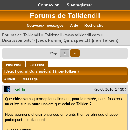
Connexion
S’enregistrer
Forums de Tolkiendil
Nouveaux messages
Aide
Recherche
Forums de Tolkiendil
>
Tolkiendil - www.tolkiendil.com
>
Divertissements
>
[Jeux Forum] Quiz spécial ! (non-Tolkien)
Page:
1
»
First Post
Last Post
[Jeux Forum] Quiz spécial ! (non-Tolkien)
Auteur
Message
Tikidiki
(26.08.2016, 17:30 )
Que diriez-vous qu'exceptionnellement, pour la rentrée, nous fassions
un quizz sur un autre univers que celui de Tolkien ?
Nous pourrions choisir entre ces différents thèmes afin que chaque
participant soit d'accord :