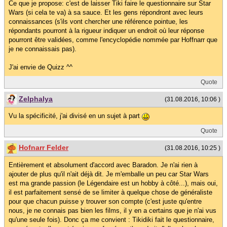
Ce que je propose: c'est de laisser Tiki faire le questionnaire sur Star
Wars (si cela te va) à sa sauce. Et les gens répondront avec leurs
connaissances (s'ils vont chercher une référence pointue, les
répondants pourront à la rigueur indiquer un endroit où leur réponse
pourront être validées, comme l'encyclopédie nommée par Hoffnarr que
je ne connaissais pas).
J'ai envie de Quizz ^^
Quote
Zelphalya
(31.08.2016, 10:06 )
Vu la spécificité, j'ai divisé en un sujet à part
Quote
Hofnarr Felder
(31.08.2016, 10:25 )
Entièrement et absolument d'accord avec Baradon. Je n'ai rien à
ajouter de plus qu'il n'ait déjà dit. Je m'emballe un peu car Star Wars
est ma grande passion (le Légendaire est un hobby à côté...), mais oui,
il est parfaitement sensé de se limiter à quelque chose de généraliste
pour que chacun puisse y trouver son compte (c'est juste qu'entre
nous, je ne connais pas bien les films, il y en a certains que je n'ai vus
qu'une seule fois). Donc ça me convient : Tikidiki fait le questionnaire,