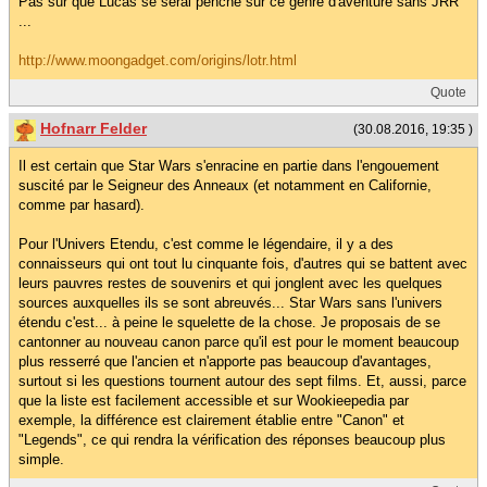
Pas sur que Lucas se serai penché sur ce genre d'aventure sans JRR
...
http://www.moongadget.com/origins/lotr.html
Quote
Hofnarr Felder
(30.08.2016, 19:35 )
Il est certain que Star Wars s'enracine en partie dans l'engouement
suscité par le Seigneur des Anneaux (et notamment en Californie,
comme par hasard).
Pour l'Univers Etendu, c'est comme le légendaire, il y a des
connaisseurs qui ont tout lu cinquante fois, d'autres qui se battent avec
leurs pauvres restes de souvenirs et qui jonglent avec les quelques
sources auxquelles ils se sont abreuvés... Star Wars sans l'univers
étendu c'est... à peine le squelette de la chose. Je proposais de se
cantonner au nouveau canon parce qu'il est pour le moment beaucoup
plus resserré que l'ancien et n'apporte pas beaucoup d'avantages,
surtout si les questions tournent autour des sept films. Et, aussi, parce
que la liste est facilement accessible et sur Wookieepedia par
exemple, la différence est clairement établie entre "Canon" et
"Legends", ce qui rendra la vérification des réponses beaucoup plus
simple.