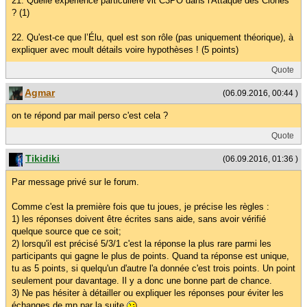
21. Quelle expérience particulière vit C3PO dans l'Attaque des Clones
? (1)
22. Qu'est-ce que l’Élu, quel est son rôle (pas uniquement théorique), à
expliquer avec moult détails voire hypothèses ! (5 points)
Quote
Agmar
(06.09.2016, 00:44 )
on te répond par mail perso c'est cela ?
Quote
Tikidiki
(06.09.2016, 01:36 )
Par message privé sur le forum.
Comme c'est la première fois que tu joues, je précise les règles :
1) les réponses doivent être écrites sans aide, sans avoir vérifié
quelque source que ce soit;
2) lorsqu'il est précisé 5/3/1 c'est la réponse la plus rare parmi les
participants qui gagne le plus de points. Quand ta réponse est unique,
tu as 5 points, si quelqu'un d'autre l'a donnée c'est trois points. Un point
seulement pour davantage. Il y a donc une bonne part de chance.
3) Ne pas hésiter à détailler ou expliquer les réponses pour éviter les
échanges de mp par la suite