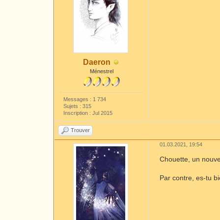
Daeron
Ménestrel
Messages : 1 734
Sujets : 315
Inscription : Jul 2015
Trouver
01.03.2021, 19:54
Chouette, un nouv
Par contre, es-tu b