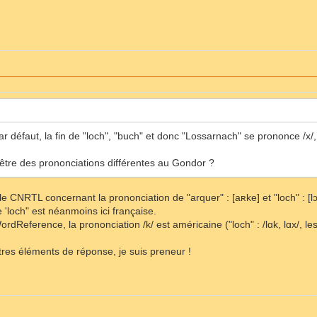
par défaut, la fin de "loch", "buch" et donc "Lossarnach" se prononce /x
t-être des prononciations différentes au Gondor ?
r le CNRTL concernant la prononciation de "arquer" : [aʀke] et "loch" : [
 'loch" est néanmoins ici française.
ordReference, la prononciation /k/ est américaine ("loch" : /lɑk, lɑx/, l
utres éléments de réponse, je suis preneur !