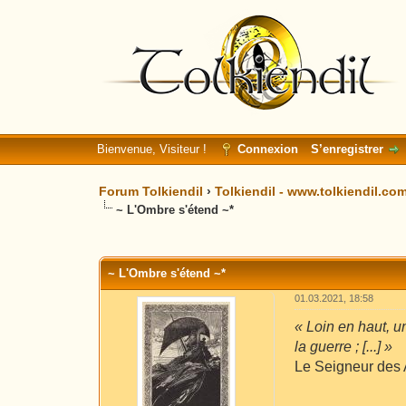
Bienvenue, Visiteur !
Connexion
S’enregistrer
Forum Tolkiendil
›
Tolkiendil - www.tolkiendil.co
~ L'Ombre s'étend ~*
Moyenne : 0 (0 vote(s))
1
2
3
4
5
~ L'Ombre s'étend ~*
01.03.2021, 18:58
« Loin en haut, u
la guerre ; [...] »
Le Seigneur des 