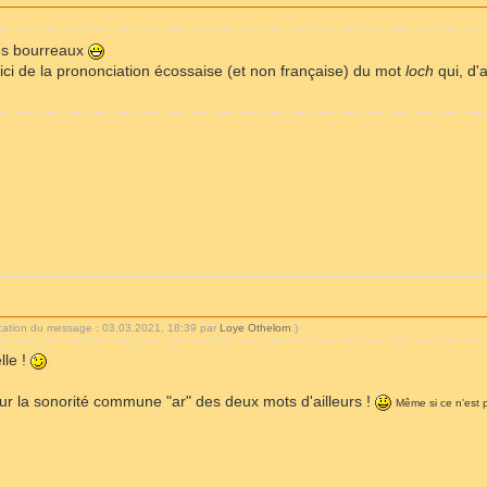
les bourreaux
n ici de la prononciation écossaise (et non française) du mot
loch
qui, d'
ication du message : 03.03.2021, 18:39 par
Loye Othelorn
.)
lle !
ur la sonorité commune "ar" des deux mots d'ailleurs !
Même si ce n'est p