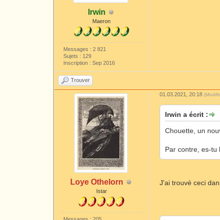
Irwin
Maeron
Messages : 2 821
Sujets : 129
Inscription : Sep 2016
Trouver
01.03.2021, 20:18
(Modif
Irwin a écrit :
Chouette, un no
Par contre, es-tu
Loye Othelorn
J'ai trouvé ceci da
Istar
Messages : 205