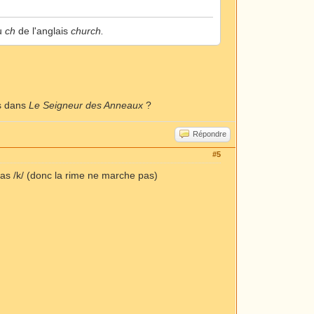
du
ch
de l'anglais
church.
ts dans
Le Seigneur des Anneaux
?
Répondre
#5
 pas /k/ (donc la rime ne marche pas)