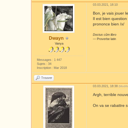
03.03.2021, 18:10
Bon, je vais jouer 
Il est bien questio
prononce bien /x/
Doctus cŭm libro
Dwayn
― Proverbe latin
Vanya
Messages : 1 447
Sujets : 34
Inscription : Mar 2018
Trouver
03.03.2021, 18:38
(Modif
Argh, terrible nouve
On va se rabattre s