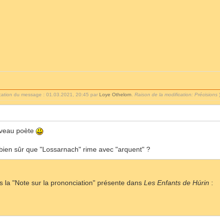
ication du message : 01.03.2021, 20:45 par
Loye Othelorn
.
Raison de la modification: Précisions
uveau poète
 bien sûr que "Lossarnach" rime avec "arquent" ?
ns la "Note sur la prononciation" présente dans
Les Enfants de Húrin
: