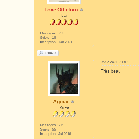
Loye Othelorn
Istar
Messages : 205
Sujets : 18
Inscription : Jan 2021
Trouver
03.03.2021, 21:57
Très beau
Agmar
Vanya
Messages : 779
Sujets : 55
Inscription : Jul 2016