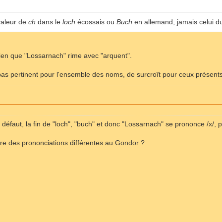
valeur de
ch
dans le
loch
écossais ou
Buch
en allemand, jamais celui 
 bien que "Lossarnach" rime avec "arquent".
 pas pertinent pour l'ensemble des noms, de surcroît pour ceux présen
r défaut, la fin de "loch", "buch" et donc "Lossarnach" se prononce /x/,
être des prononciations différentes au Gondor ?