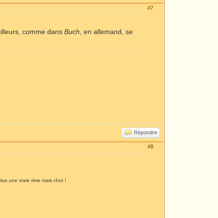
#7
ailleurs, comme dans
Buch
, en allemand, se
Répondre
#8
lus une vraie rime mais chut !