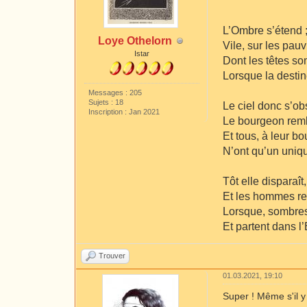
L’Ombre s’étend 
Loye Othelorn
Vile, sur les pa
Istar
Dont les têtes so
Lorsque la destin
Messages : 205
Sujets : 18
Le ciel donc s’obs
Inscription : Jan 2021
Le bourgeon rembr
Et tous, à leur bo
N’ont qu’un unique
Tôt elle disparaît
Et les hommes re
Lorsque, sombres 
Et partent dans l’
Trouver
01.03.2021, 19:10
Super ! Même s'il y