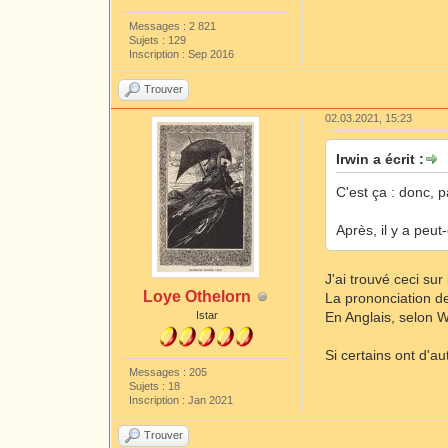
Messages : 2 821
Sujets : 129
Inscription : Sep 2016
Trouver
02.03.2021, 15:23
Irwin a écrit :
C'est ça : donc, 
Après, il y a peu
J'ai trouvé ceci su
Loye Othelorn
La prononciation de
Istar
En Anglais, selon W
Si certains ont d'a
Messages : 205
Sujets : 18
Inscription : Jan 2021
Trouver