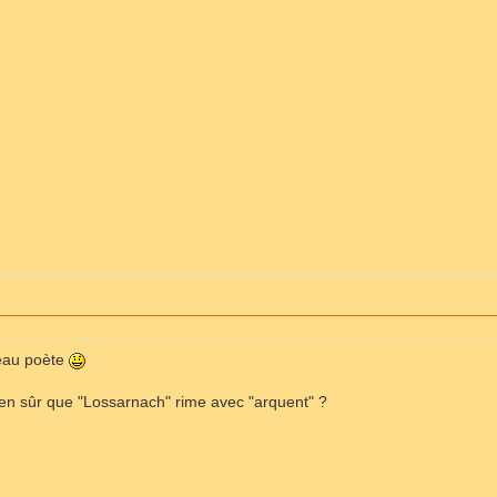
eau poète
ien sûr que "Lossarnach" rime avec "arquent" ?