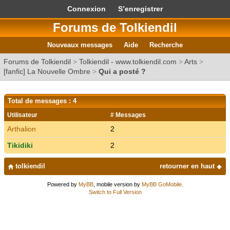
Connexion
S’enregistrer
Forums de Tolkiendil
Nouveaux messages
Aide
Recherche
Forums de Tolkiendil
>
Tolkiendil - www.tolkiendil.com
>
Arts
>
[fanfic] La Nouvelle Ombre
>
Qui a posté ?
Total de messages : 4
Utilisateur
# Messages
Arthalion
2
Tikidiki
2
tolkiendil
retourner en haut
Powered by
MyBB
, mobile version by
MyBB GoMobile
.
Switch to Full Version