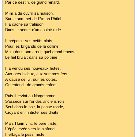
Par ce destin, ce grand renard.
Mîm a dû ouvrir sa maison,
Sur le sommet de l'Amon Rhûdh.
Il a caché sa trahison,
Dans le secret d'un couloir rude.
Il préparait ses petits plats,
Pour les brigands de la colline.
Mais dans son cœur, quel grand fracas,
Le fiel brûlait dans sa poitrine !
Il a vendu ses nouveaux hôtes,
Aux orcs hideux, aux sombres fers.
À cause de lui, sur les côtes,
On entendit de grands enfers.
Puis il revint au Nargothrond,
S'asseoir sur l'or des anciens rois.
Seul dans le noir, la panse ronde,
Croyant enfin dicter ses droits.
Mais Húrin vint, le père triste,
L'épée levée vers le plafond.
Il effaça le pessimiste,