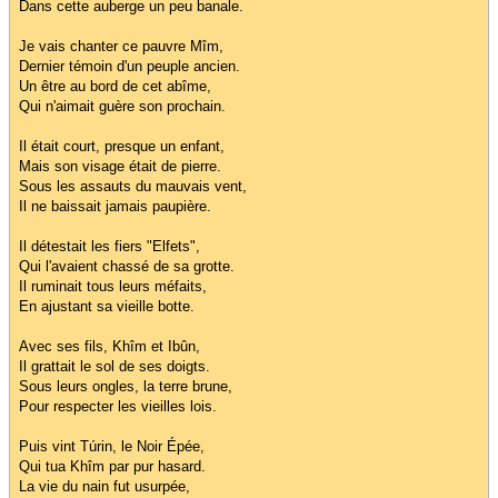
Dans cette auberge un peu banale.
Je vais chanter ce pauvre Mîm,
Dernier témoin d'un peuple ancien.
Un être au bord de cet abîme,
Qui n'aimait guère son prochain.
Il était court, presque un enfant,
Mais son visage était de pierre.
Sous les assauts du mauvais vent,
Il ne baissait jamais paupière.
Il détestait les fiers "Elfets",
Qui l'avaient chassé de sa grotte.
Il ruminait tous leurs méfaits,
En ajustant sa vieille botte.
Avec ses fils, Khîm et Ibûn,
Il grattait le sol de ses doigts.
Sous leurs ongles, la terre brune,
Pour respecter les vieilles lois.
Puis vint Túrin, le Noir Épée,
Qui tua Khîm par pur hasard.
La vie du nain fut usurpée,