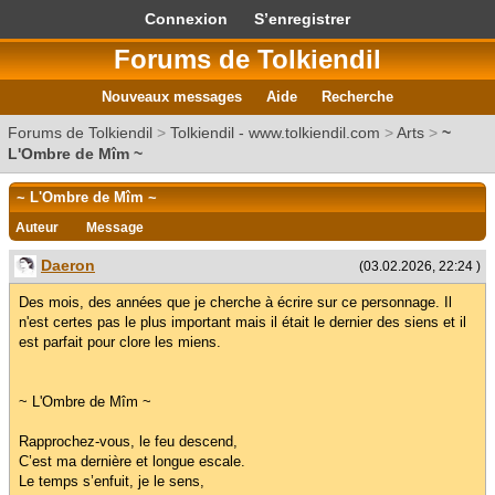
Connexion
S’enregistrer
Forums de Tolkiendil
Nouveaux messages
Aide
Recherche
Forums de Tolkiendil
>
Tolkiendil - www.tolkiendil.com
>
Arts
>
~
L'Ombre de Mîm ~
~ L'Ombre de Mîm ~
Auteur
Message
Daeron
(03.02.2026, 22:24 )
Des mois, des années que je cherche à écrire sur ce personnage. Il
n'est certes pas le plus important mais il était le dernier des siens et il
est parfait pour clore les miens.
~ L'Ombre de Mîm ~
Rapprochez-vous, le feu descend,
C’est ma dernière et longue escale.
Le temps s’enfuit, je le sens,