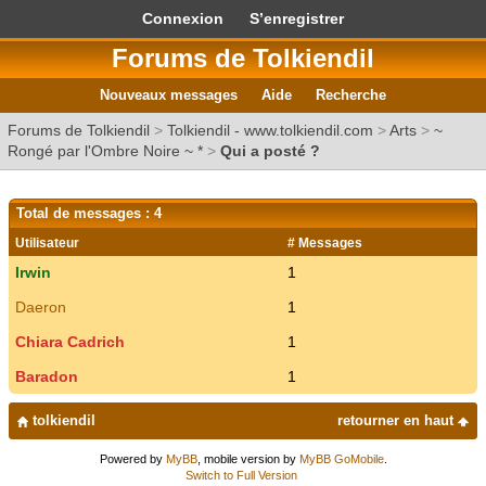
Connexion
S’enregistrer
Forums de Tolkiendil
Nouveaux messages
Aide
Recherche
Forums de Tolkiendil
>
Tolkiendil - www.tolkiendil.com
>
Arts
>
~
Rongé par l'Ombre Noire ~ *
>
Qui a posté ?
Total de messages : 4
Utilisateur
# Messages
Irwin
1
Daeron
1
Chiara Cadrich
1
Baradon
1
tolkiendil
retourner en haut
Powered by
MyBB
, mobile version by
MyBB GoMobile
.
Switch to Full Version