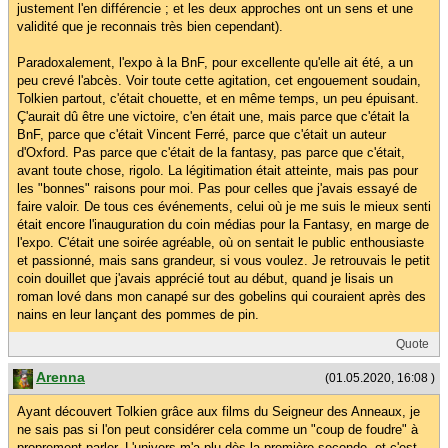
justement l'en différencie ; et les deux approches ont un sens et une
validité que je reconnais très bien cependant).
Paradoxalement, l'expo à la BnF, pour excellente qu'elle ait été, a un
peu crevé l'abcès. Voir toute cette agitation, cet engouement soudain,
Tolkien partout, c'était chouette, et en même temps, un peu épuisant.
Ç'aurait dû être une victoire, c'en était une, mais parce que c'était la
BnF, parce que c'était Vincent Ferré, parce que c'était un auteur
d'Oxford. Pas parce que c'était de la fantasy, pas parce que c'était,
avant toute chose, rigolo. La légitimation était atteinte, mais pas pour
les "bonnes" raisons pour moi. Pas pour celles que j'avais essayé de
faire valoir. De tous ces événements, celui où je me suis le mieux senti
était encore l'inauguration du coin médias pour la Fantasy, en marge de
l'expo. C'était une soirée agréable, où on sentait le public enthousiaste
et passionné, mais sans grandeur, si vous voulez. Je retrouvais le petit
coin douillet que j'avais apprécié tout au début, quand je lisais un
roman lové dans mon canapé sur des gobelins qui couraient après des
nains en leur lançant des pommes de pin.
Quote
Arenna
(01.05.2020, 16:08 )
Ayant découvert Tolkien grâce aux films du Seigneur des Anneaux, je
ne sais pas si l'on peut considérer cela comme un "coup de foudre" à
proprement parler. L'univers m'a plu dès la première seconde, et c'est