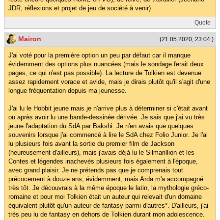
JDR, réflexions et projet de jeu de société à venir)
Quote
Mairon
(21.05.2020, 23:04 )
J'ai voté pour la première option un peu par défaut car il manque
évidemment des options plus nuancées (mais le sondage ferait deux
pages, ce qui n'est pas possible). La lecture de Tolkien est devenue
assez rapidement vorace et avide, mais je dirais plutôt qu'il s'agit d'une
longue fréquentation depuis ma jeunesse.
J'ai lu le Hobbit jeune mais je n'arrive plus à déterminer si c'était avant
ou après avoir lu une bande-dessinée dérivée. Je sais que j'ai vu très
jeune l'adaptation du SdA par Bakshi. Je n'en avais que quelques
souvenirs lorsque j'ai commencé à lire le SdA chez Folio Junior. Je l'ai
lu plusieurs fois avant la sortie du premier film de Jackson
(heureusement d'ailleurs), mais j'avais déjà lu le Silmarillion et les
Contes et légendes inachevés plusieurs fois également à l'époque,
avec grand plaisir. Je ne prétends pas que je comprenais tout
précocement à douze ans, évidemment, mais Arda m'a accompagné
très tôt. Je découvrais à la même époque le latin, la mythologie gréco-
romaine et pour moi Tolkien était un auteur qui relevait d'un domaine
équivalent plutôt qu'un auteur de fantasy parmi d'autres*. D'ailleurs, j'ai
très peu lu de fantasy en dehors de Tolkien durant mon adolescence.