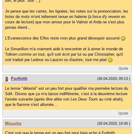
loin, le plus "usé"...)
Je pense que les cartes, les lignées, les notes sur la prononciation, les
listes de mots m'ont tellement tenue en haleine (à force d'y revenir en
cours de lecture) que mon amour pour le Valinor et Arda ne s'est plus
jamais éteint...
L'Evanescence des Elfes reste mon plus grand désespoir assumé
Le Simarillion m'a vraiment aidé à rencontrer et à aimer le monde de
Tolkien comme un tout, qu'il soit écrit par lui ou par Christopher, qu'il
soit traduit par Ledoux ou Lauzon ou d'autres, tout me plait
Quote
Forfirith
(30.04.2020, 09:13 )
Le terme "détesté" est un peu fort pour qualifier ma première lecture du
SdA. Disons que ça m'a laisse indifférente, c'est à la deuxième lecture
l'année suivante (après être allée voir
Les Deux Tours
au ciné ahah),
que le flamme s'est allumée....
Quote
Mouche
(30.04.2020, 10:40 )
C'est vrai que le terme est un peu fort pour faire echo à Forfirith.