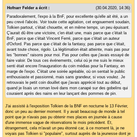
Hofnarr Felder a écrit :
(30.04.2020, 14:36)
Paradoxalement, l'expo à la BnF, pour excellente qu'elle ait été, a un
peu crevé l'abcès. Voir toute cette agitation, cet engouement soudain,
Tolkien partout, c'était chouette, et en même temps, un peu épuisant.
Ç'aurait dû être une victoire, c'en était une, mais parce que c'était la
BnF, parce que c'était Vincent Ferré, parce que c'était un auteur
d'Oxford. Pas parce que c'était de la fantasy, pas parce que c'était,
avant toute chose, rigolo. La légitimation était atteinte, mais pas pour
les "bonnes" raisons pour moi. Pas pour celles que j'avais essayé de
faire valoir. De tous ces événements, celui où je me suis le mieux
senti était encore l'inauguration du coin médias pour la Fantasy, en
marge de l'expo. C'était une soirée agréable, où on sentait le public
enthousiaste et passionné, mais sans grandeur, si vous voulez. Je
retrouvais le petit coin douillet que j'avais apprécié tout au début,
quand je lisais un roman lové dans mon canapé sur des gobelins qui
couraient après des nains en leur lançant des pommes de pin.
J'ai assisté à l'exposition Tolkien de la BNF en nocturne le 13 Février,
donc un peu au dernier moment. Il y avait beaucoup de monde à tel
point que je n'avais pas pu obtenir mes places en journée à cause
d'une immense vague de réservations le mois précédent. Et,
étrangement, cela m'avait un peu étonné car, à ce moment là, je ne
voyais pas Tolkien si "populaire", surtout auprès de la jeunesse dont je