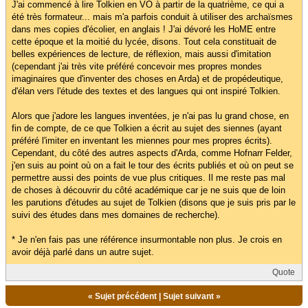
J'ai commencé à lire Tolkien en VO à partir de la quatrième, ce qui a
été très formateur... mais m'a parfois conduit à utiliser des archaïsmes
dans mes copies d'écolier, en anglais ! J'ai dévoré les HoME entre
cette époque et la moitié du lycée, disons. Tout cela constituait de
belles expériences de lecture, de réflexion, mais aussi d'imitation
(cependant j'ai très vite préféré concevoir mes propres mondes
imaginaires que d'inventer des choses en Arda) et de propédeutique,
d'élan vers l'étude des textes et des langues qui ont inspiré Tolkien.
Alors que j'adore les langues inventées, je n'ai pas lu grand chose, en
fin de compte, de ce que Tolkien a écrit au sujet des siennes (ayant
préféré l'imiter en inventant les miennes pour mes propres écrits).
Cependant, du côté des autres aspects d'Arda, comme Hofnarr Felder,
j'en suis au point où on a fait le tour des écrits publiés et où on peut se
permettre aussi des points de vue plus critiques. Il me reste pas mal
de choses à découvrir du côté académique car je ne suis que de loin
les parutions d'études au sujet de Tolkien (disons que je suis pris par le
suivi des études dans mes domaines de recherche).
* Je n'en fais pas une référence insurmontable non plus. Je crois en
avoir déjà parlé dans un autre sujet.
Quote
«
Sujet précédent
|
Sujet suivant
»