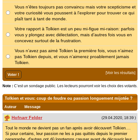
Vous n'êtes toujours pas convaincu mais votre scepticisme et
votre curiosité vous poussent à l'explorer pour trouver ce qui
plaît tant à tant de monde.
Votre rapport à Tolkien est un peu mi-figue mi-raison: parfois
vous y plongez avec délectation, mais d’autres fois vous en
concevez surtout de la frustration.
Vous n’avez pas aimé Tolkien la première fois, vous n’aimez
pas Tolkien depuis, et vous n’aimerez proablement jamais
Tolkien.
[
Voir les résultats
]
Note :
C’est un sondage public. Les lecteurs pourront voir les choix des votants.
Tolkien et vous: coup de foudre ou passion longuement mijotée ?
Auteur
Message
Hofnarr Felder
(29.04.2020, 18:39 )
Tout le monde ne devient pas un fan après avoir découvert Tolkien....
Si pour certains, leur passion ne les a pas quittés depuis le premier
paragraphe, d'autres ont dû longtemps creuser avant de découvrir leur