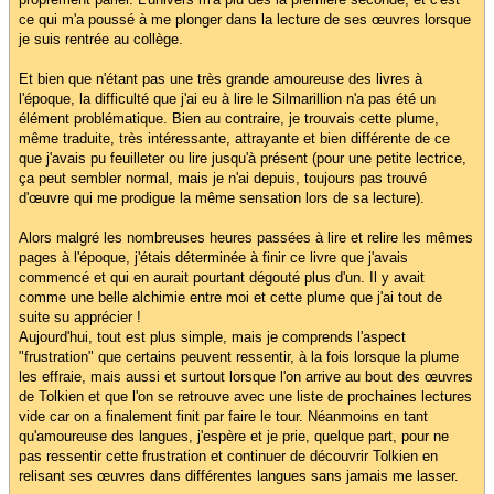
ce qui m'a poussé à me plonger dans la lecture de ses œuvres lorsque
je suis rentrée au collège.
Et bien que n'étant pas une très grande amoureuse des livres à
l'époque, la difficulté que j'ai eu à lire le Silmarillion n'a pas été un
élément problématique. Bien au contraire, je trouvais cette plume,
même traduite, très intéressante, attrayante et bien différente de ce
que j'avais pu feuilleter ou lire jusqu'à présent (pour une petite lectrice,
ça peut sembler normal, mais je n'ai depuis, toujours pas trouvé
d'œuvre qui me prodigue la même sensation lors de sa lecture).
Alors malgré les nombreuses heures passées à lire et relire les mêmes
pages à l'époque, j'étais déterminée à finir ce livre que j'avais
commencé et qui en aurait pourtant dégouté plus d'un. Il y avait
comme une belle alchimie entre moi et cette plume que j'ai tout de
suite su apprécier !
Aujourd'hui, tout est plus simple, mais je comprends l'aspect
"frustration" que certains peuvent ressentir, à la fois lorsque la plume
les effraie, mais aussi et surtout lorsque l'on arrive au bout des œuvres
de Tolkien et que l'on se retrouve avec une liste de prochaines lectures
vide car on a finalement finit par faire le tour. Néanmoins en tant
qu'amoureuse des langues, j'espère et je prie, quelque part, pour ne
pas ressentir cette frustration et continuer de découvrir Tolkien en
relisant ses œuvres dans différentes langues sans jamais me lasser.