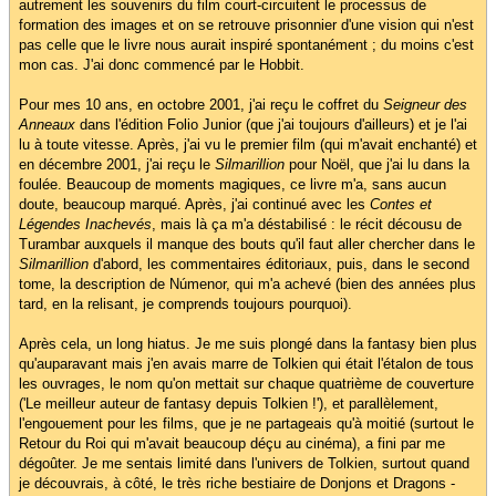
autrement les souvenirs du film court-circuitent le processus de
formation des images et on se retrouve prisonnier d'une vision qui n'est
pas celle que le livre nous aurait inspiré spontanément ; du moins c'est
mon cas. J'ai donc commencé par le Hobbit.
Pour mes 10 ans, en octobre 2001, j'ai reçu le coffret du
Seigneur des
Anneaux
dans l'édition Folio Junior (que j'ai toujours d'ailleurs) et je l'ai
lu à toute vitesse. Après, j'ai vu le premier film (qui m'avait enchanté) et
en décembre 2001, j'ai reçu le
Silmarillion
pour Noël, que j'ai lu dans la
foulée. Beaucoup de moments magiques, ce livre m'a, sans aucun
doute, beaucoup marqué. Après, j'ai continué avec les
Contes et
Légendes Inachevés
, mais là ça m'a déstabilisé : le récit décousu de
Turambar auxquels il manque des bouts qu'il faut aller chercher dans le
Silmarillion
d'abord, les commentaires éditoriaux, puis, dans le second
tome, la description de Númenor, qui m'a achevé (bien des années plus
tard, en la relisant, je comprends toujours pourquoi).
Après cela, un long hiatus. Je me suis plongé dans la fantasy bien plus
qu'auparavant mais j'en avais marre de Tolkien qui était l'étalon de tous
les ouvrages, le nom qu'on mettait sur chaque quatrième de couverture
('Le meilleur auteur de fantasy depuis Tolkien !'), et parallèlement,
l'engouement pour les films, que je ne partageais qu'à moitié (surtout le
Retour du Roi qui m'avait beaucoup déçu au cinéma), a fini par me
dégoûter. Je me sentais limité dans l'univers de Tolkien, surtout quand
je découvrais, à côté, le très riche bestiaire de Donjons et Dragons -