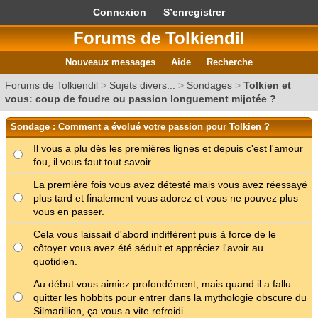
Connexion
S’enregistrer
Forums de Tolkiendil
Nouveaux messages
Aide
Recherche
Forums de Tolkiendil
>
Sujets divers...
>
Sondages
>
Tolkien et
vous: coup de foudre ou passion longuement mijotée ?
Sondage : Comment a évolué votre passion pour Tolkien ?
Il vous a plu dès les premières lignes et depuis c'est l'amour
fou, il vous faut tout savoir.
La première fois vous avez détesté mais vous avez réessayé
plus tard et finalement vous adorez et vous ne pouvez plus
vous en passer.
Cela vous laissait d'abord indifférent puis à force de le
côtoyer vous avez été séduit et appréciez l'avoir au
quotidien.
Au début vous aimiez profondément, mais quand il a fallu
quitter les hobbits pour entrer dans la mythologie obscure du
Silmarillion, ça vous a vite refroidi.