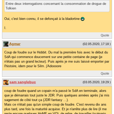
Entre deux interrogations concernant la consommation de drogue de
Tolkien
Oui, c'est bien connu, il se defonçait à la bladortine
I.
Quote
Agmar
(02.05.2020, 17:18 )
Coup de foudre sur le Hobbit. Du mal la première fois avec le début du
SdA qui commence doucement sur une petite centaine de page (je
n'étais pas un grand lecteur). Puis après je me suis laissé emporter par
l'histoire, idem pour le Silm. j'Adoooore
Quote
sam sanglebuc
(03.05.2020, 19:29 )
coup de foudre quand un copain m'a passé le SdA en terminale, alors
que je démarrais tout juste le JDR. Puis quelques années après j'ai mis
sagement de côté tout ça (JDR fantasy …).
Mais ce n'était pas qu'un simple coup de foudre. C'est revenu dix ans
plus tard, une fois la maturité acquise. Et je n'arrête plus de lire (il me
reste encore quelques HoME en VO), de relire, de travailler (scénario