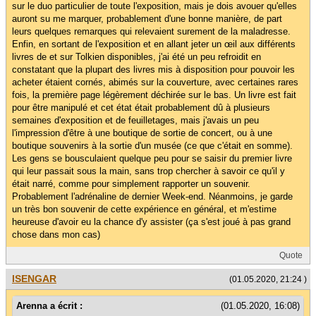
sur le duo particulier de toute l'exposition, mais je dois avouer qu'elles
auront su me marquer, probablement d'une bonne manière, de part
leurs quelques remarques qui relevaient surement de la maladresse.
Enfin, en sortant de l'exposition et en allant jeter un œil aux différents
livres de et sur Tolkien disponibles, j'ai été un peu refroidit en
constatant que la plupart des livres mis à disposition pour pouvoir les
acheter étaient cornés, abimés sur la couverture, avec certaines rares
fois, la première page légèrement déchirée sur le bas. Un livre est fait
pour être manipulé et cet état était probablement dû à plusieurs
semaines d'exposition et de feuilletages, mais j'avais un peu
l'impression d'être à une boutique de sortie de concert, ou à une
boutique souvenirs à la sortie d'un musée (ce que c'était en somme).
Les gens se bousculaient quelque peu pour se saisir du premier livre
qui leur passait sous la main, sans trop chercher à savoir ce qu'il y
était narré, comme pour simplement rapporter un souvenir.
Probablement l'adrénaline de dernier Week-end. Néanmoins, je garde
un très bon souvenir de cette expérience en général, et m'estime
heureuse d'avoir eu la chance d'y assister (ça s'est joué à pas grand
chose dans mon cas)
Quote
ISENGAR
(01.05.2020, 21:24 )
Arenna a écrit :
(01.05.2020, 16:08)