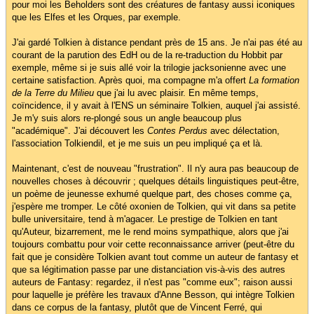
pour moi les Beholders sont des créatures de fantasy aussi iconiques
que les Elfes et les Orques, par exemple.
J'ai gardé Tolkien à distance pendant près de 15 ans. Je n'ai pas été au
courant de la parution des EdH ou de la re-traduction du Hobbit par
exemple, même si je suis allé voir la trilogie jacksonienne avec une
certaine satisfaction. Après quoi, ma compagne m'a offert
La formation
de la Terre du Milieu
que j'ai lu avec plaisir. En même temps,
coïncidence, il y avait à l'ENS un séminaire Tolkien, auquel j'ai assisté.
Je m'y suis alors re-plongé sous un angle beaucoup plus
"académique". J'ai découvert les
Contes Perdus
avec délectation,
l'association Tolkiendil, et je me suis un peu impliqué ça et là.
Maintenant, c'est de nouveau "frustration". Il n'y aura pas beaucoup de
nouvelles choses à découvrir ; quelques détails linguistiques peut-être,
un poème de jeunesse exhumé quelque part, des choses comme ça,
j'espère me tromper. Le côté oxonien de Tolkien, qui vit dans sa petite
bulle universitaire, tend à m'agacer. Le prestige de Tolkien en tant
qu'Auteur, bizarrement, me le rend moins sympathique, alors que j'ai
toujours combattu pour voir cette reconnaissance arriver (peut-être du
fait que je considère Tolkien avant tout comme un auteur de fantasy et
que sa légitimation passe par une distanciation vis-à-vis des autres
auteurs de Fantasy: regardez, il n'est pas "comme eux"; raison aussi
pour laquelle je préfère les travaux d'Anne Besson, qui intègre Tolkien
dans ce corpus de la fantasy, plutôt que de Vincent Ferré, qui