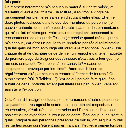
fais partie.
Un moment notamment m'a beaucoup marqué sur cette soirée, et
d'ailleurs quelque peu frustré. Deux filles, d'environ la vingtaine,
parcouraient les premières salles en discutant entre elles. Et entre
deux photos réalisées dans le dos des membres du personnel, je
pouvais entendre de manière peu discrète, pas mal de commentaires
qui m'ont fait m'interroger. Entre deux interrogations concernant la
consommation de drogue de Tolkien (je précise quand même que ça
m'a secoué, car c'est un peu la toute première pensée discriminatoire
que les gens de mon entourage ont lorsque je mentionne Tolkien), une
critique du style d'écriture de ce dernier, un reproche car telle maquette
de première page du Seigneur des Anneaux n'était pas à leur goût, je
me suis demandée "Sont-elles là par curiosité? A cause de
l'engouement provoqué par les films? Parce que Tolkien est
régulièrement cité par beaucoup comme référence de fantasy? Ou
simplement : POUR Tolkien". Qu'est ce qui pouvait faire qu'au final,
autant de gens, potentiellement peu intéressés par Tolkien, venaient
assister à l'exposition.
Cela étant dit, malgré quelques petites remarques d'autres personnes,
j'ai passé une très agréable soirée. Les gens étaient respectueux,
chuchotaient, c'était très calme et selon moi l'ambiance idéale pour
assister à une exposition, surtout de ce genre. Beaucoup, si ce n'est la
quasi intégralité des personnes présentes ce soir là, ont esquivé toutes
les parties audio qui n'étaient pas en français. Peut-être suis-je tombée