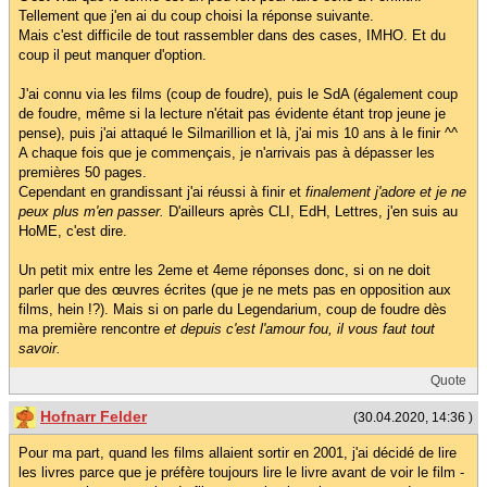
Tellement que j'en ai du coup choisi la réponse suivante.
Mais c'est difficile de tout rassembler dans des cases, IMHO. Et du
coup il peut manquer d'option.
J'ai connu via les films (coup de foudre), puis le SdA (également coup
de foudre, même si la lecture n'était pas évidente étant trop jeune je
pense), puis j'ai attaqué le Silmarillion et là, j'ai mis 10 ans à le finir ^^
A chaque fois que je commençais, je n'arrivais pas à dépasser les
premières 50 pages.
Cependant en grandissant j'ai réussi à finir et
finalement j'adore et je ne
peux plus m'en passer.
D'ailleurs après CLI, EdH, Lettres, j'en suis au
HoME, c'est dire.
Un petit mix entre les 2eme et 4eme réponses donc, si on ne doit
parler que des œuvres écrites (que je ne mets pas en opposition aux
films, hein !?). Mais si on parle du Legendarium, coup de foudre dès
ma première rencontre
et depuis c'est l'amour fou, il vous faut tout
savoir.
Quote
Hofnarr Felder
(30.04.2020, 14:36 )
Pour ma part, quand les films allaient sortir en 2001, j'ai décidé de lire
les livres parce que je préfère toujours lire le livre avant de voir le film -