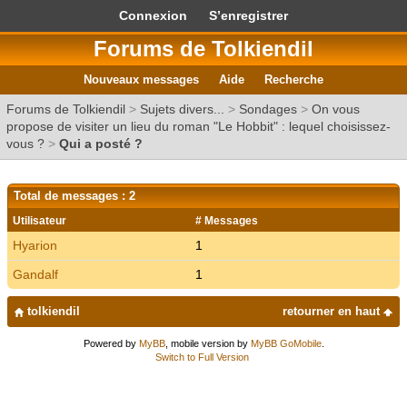
Connexion
S’enregistrer
Forums de Tolkiendil
Nouveaux messages
Aide
Recherche
Forums de Tolkiendil
>
Sujets divers...
>
Sondages
>
On vous
propose de visiter un lieu du roman "Le Hobbit" : lequel choisissez-
vous ?
>
Qui a posté ?
Total de messages : 2
Utilisateur
# Messages
Hyarion
1
Gandalf
1
tolkiendil
retourner en haut
Powered by
MyBB
, mobile version by
MyBB GoMobile
.
Switch to Full Version