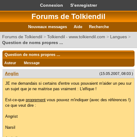
Connexion
S’enregistrer
Forums de Tolkiendil
Nouveaux messages
Aide
Recherche
Forums de Tolkiendil
>
Tolkiendil - www.tolkiendil.com
>
Langues
>
Question de noms propres ...
Question de noms propres ...
Auteur
Message
Anglin
(15.05.2007, 08:03 )
JE me demandais si certains d'entre vous pouvaient m'aider un peu sur
un sujet que je ne maitrise pas vraiment : L'elfique !
Est-ce-que
proprement
vous pouvez m'indiquer (avec des références !)
ce que veut dire :
Angrist
Narsil