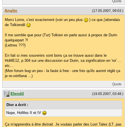
Quote
Anglin
(17.05.2007, 09:03 )
Merci Lome, c'est exactement (voir un peu plus
) ce que j'attendais
de Tolkiendil
Il me semble que pour (Tur) Tolkien en parle aussi à propos de Durin
quelquepart ?!
(Lettres ???)
En fait si mes souvenirs sont bons ça se trouve aussi dans le
HoME12, p.304 sur une discussion sur Durin, sa signification en 'roi' ...
etc...
(Mon forum bug un peu - la faute à free - une fois qu'ils auront réglé ça
je re-vérifierai ...)
Quote
Elendil
(19.05.2007, 03:48 )
Dior a écrit :
Nope, HoMes II et IV
Ça m'apprendra à être distrait. Je voulais parler des Lost Tales (LT, pas