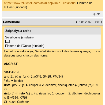
https://www.tolkiendil.com/doku.php?id=e...es:anduril
Flamme de
l’Ouest (sindarin)
Quote
Lomelinde
(15.05.2007, 14:03 )
Zelphalya a écrit :
Soleil-Lune (sindarin)
[...]
Flamme de l’Ouest (sindarin)
En fait non Zelphalya,
Narsil
et
Andúril
sont des termes quenya, cf. ci-
dessous pour chacun des noms.
ANGRIST
SINDARIN
ang
S., N. n.
fer ◇ Ety/348, S/428, PM/347
*-
rist
= fendoir
rista
-
[i]S. v.
[/i]
1.
couper ○
2.
déchirer, déchiqueter ◈ [ibristo [/b]
S. v.
inf.
risto
S.
(
rhisto
N
.)
v. inf. de
rista
-, 1. couper ○ 2. déchirer, déchiqueter
◇ Ety/384, X/RH
Cf. aussi
Orch-rist