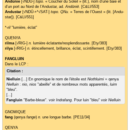
Andúnie
[√NDŪ-]
topo.
« Coucher du Soleil » (lit.), nom d’une baie et
d’un port au Nord de l’Andustar, ad.
Andūniē
. [C&LI/553]
Andustar
[√NDŪ-+*√SAT-]
topo. QNu.
« Terres de l’Ouest » (lit. [Andu-
star]). [C&LI/551]
*-
ril
"lumière, éclat"
QUENYA
rilma
[√RIG-]
n.
lumière éclatante/resplendissante. [Ety/383]
rilya
[√RIG-]
n.
étincellement, brillance, éclat, scintillement. [Ety/383]
FANGLUIN
Dans le LCP :
Citation :
Nielluin
[...] En gnomique le nom de l'étoile est
Niothluimi
= qenya
Nielluin
:
nio
,
nios
"abeille" et de nombreux mots apparentés,
luim
"bleu".
[...]
Fangluin
"Barbe-bleue". voir
Indrafang
. Pour luin "bleu" voir
Nielluin
GNOMIQUE
fang
(qenya
fange
)
n.
une longue barbe. [PE11/34]
QENYA