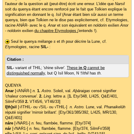
l'auteur de la question ait (peut-être) écrit une erreur. L'idée que
Narsil
soit du quenya étant encore renforcé par le fait que Tolkien explique la
signification en donnant le q.
Isil
(Anar étant bien sûr aussi un terme
quenya, bien que Tolkien ne le dise pas explicitement, cf. Etymologies,
racine ANÁR- avec le q.
Anar
et son équivalent en noldorin exilien
Anor
- noldorin exilien
du chapitre Etymologies
j'entends !).
Seul le quenya mélange
s
et
th
pour décrire la Lune, cf.
Etymologies
, racine
SIL-
:
Citation :
SIL-
variant of THIL; 'shine silver'.
These
in Q
cannot be
distinguished normally
, but Q Isil Moon, N †
Ithil
has
th
.
QUENYA
Anar
[√ANÁR-]
n.
1.
Astro.
Soleil, val.
Aþāraigas
censé signifier
'chaleur convenue'.
2.
Ling
. lettre
a
. [
1.
Ety/348, L/425, Q&E/401,
SilmFr/359
2.
VT45/6, VT46/33]
I[th]sil
[√ITHIL- ou √SIL- ou √THIL-]
n. Astro.
Lune, val.
Phanaikelūh
réputé signifier 'mirroir brillant'. [Ety/361/385/392, L/425, MR/130,
Q&E/401]
náre
[√NAR1-]
n.
feu, flambée, flamme. [Ety/374]
nár
[√NAR1-]
n.
feu, flambée, flamme. [Ety/374, SilmFr/359]
síla
[√SIL-]
v. conj.
présent sing. de *
sil
-, brille. [VT41/15]