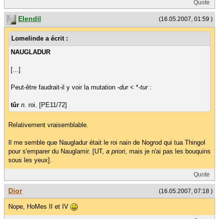
Quote
Elendil
(16.05.2007, 01:59 )
Lomelinde a écrit :
NAUGLADUR
[...]
Peut-être faudrait-il y voir la mutation -
dur
< *-
tur
:
tûr
n.
roi. [PE11/72]
Relativement vraisemblable.
Il me semble que Naugladur était le roi nain de Nogrod qui tua Thingol
pour s'emparer du Nauglamir. [UT,
a priori
, mais je n'ai pas les bouquins
sous les yeux].
Quote
Dior
(16.05.2007, 07:18 )
Nope, HoMes II et IV