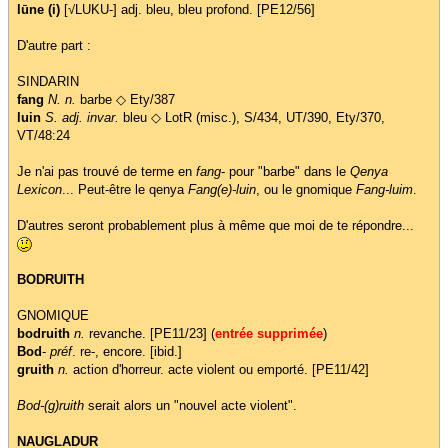
lūne (i)
[√LUKU-] adj. bleu, bleu profond. [PE12/56]
D'autre part :
SINDARIN
fang
N. n.
barbe ◇ Ety/387
luin
S. adj. invar.
bleu ◇ LotR (misc.), S/434, UT/390, Ety/370,
VT/48:24
Je n'ai pas trouvé de terme en
fang
- pour "barbe" dans le
Qenya
Lexicon
... Peut-être le qenya
Fang(e)-luin
, ou le gnomique
Fang-luim
.
D'autres seront probablement plus à même que moi de te répondre...
BODRUITH
GNOMIQUE
bodruith
n.
revanche. [PE11/23] (
entrée supprimée
)
Bod
-
préf
. re-, encore. [ibid.]
gruith
n.
action d'horreur. acte violent ou emporté. [PE11/42]
Bod-(g)ruith
serait alors un "nouvel acte violent".
NAUGLADUR