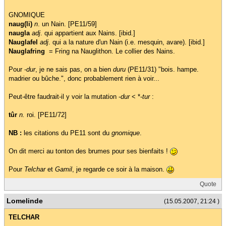
GNOMIQUE
naug(li)
n
. un Nain. [PE11/59]
naugla
adj
. qui appartient aux Nains. [ibid.]
Nauglafel
adj
. qui a la nature d'un Nain (i.e. mesquin, avare). [ibid.]
Nauglafring
= Fring na Nauglithon. Le collier des Nains.
Pour -
dur
, je ne sais pas, on a bien
duru
(PE11/31) "bois. hampe.
madrier ou bûche.", donc probablement rien à voir...
Peut-être faudrait-il y voir la mutation -
dur
< *-
tur
:
tûr
n.
roi. [PE11/72]
NB :
les citations du PE11 sont du
gnomique
.
On dit merci au tonton des brumes pour ses bienfaits !
Pour
Telchar
et
Gamil
, je regarde ce soir à la maison.
Quote
Lomelinde
(15.05.2007, 21:24 )
TELCHAR