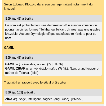
Selon Edouard Kloczko dans son ouvrage traitant notamment du
khuzdul :
EJK (p. 46) a écrit :
Ce nom est probablement une déformation d'un surnom khuzdul qui
pourrait avoir les formes *Telkhar ou Telkar ; ch n'est pas une graphie
khuzdule. Aucune étymologie elfique satisfaisante n'existe pour ce
nom.
GAMIL
EJK (p. 49) a écrit :
GAMIL
adj
. vénérable, ancien (?). [UT/76]
GAMIL ZIRAK
n. pr
. vénérable maître (?) (lit.). Nain, grand forgeur et
maître de Telchar. [ibid.]
Y aurait-il un rapport avec le sôval phâre
zîra
:
EJK (p. 151) a écrit :
ZÎRA
adj
. sage, intelligent, sagace (angl.
wise
). [PMe/51]