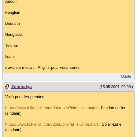
Anduril
Fangluin
Bodruith
Naugladur
Telchar
Gamil
d'avance merci ... Anglin, pour vous servir.
Quote
Zelphalya
(15.05.2007, 09:00 )
Voilà pour les premiers :
https://www.tolkiendil.com/doku.php?id=e...es:angrist
Fendoir de fer
(sindarin)
https://www.tolkiendil.com/doku.php?id=e...mes:narsil
Soleil-Lune
(sindarin)