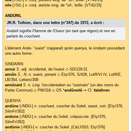
sile
[√SIL-]
v. conj.
aoriste sing. de *
sil
-, brille. [VT41/15]
ANDÚRIL
JR.R. Tolkien, dans une lettre (n°347) de 1972, a écrit :
Andúril
signifie
Flamme de l'Ouest
(en tant que région) et non en
parlant du couchant.
L'élément
Andu
- "ouest" n'apparaît qu'en quenya, le sindarin possédant
une autre forme :
SINDARIN
annui
S. adj
. occidental, de l'ouest ◇ SD/129-31
annûn
S., N. n.
ouest, ponant ◇ Ety/376, S/428, LotR/VI:IV, LotR/E,
LB/354, Letters/308
annúnaid
S. n. Ling.
l'occidentalien ou "ouistrain" (un des noms du
Parler Commun) ◇ PM/316 ◇ OS *
andûneitè
⇒ Cf.
falathren
QUENYA
andúne
[√NDŪ-]
n.
couchant, coucher du Soleil, ouest, soir. [Ety/376,
SilmFr/352]
andune
[√NDŪ-]
n.
coucher du Soleil, crépuscule. [Ety/376,
SilmFr/352]
andúnie
[√NDŪ-]
n.
coucher du Soleil. [C&LI/553, Ety/376]