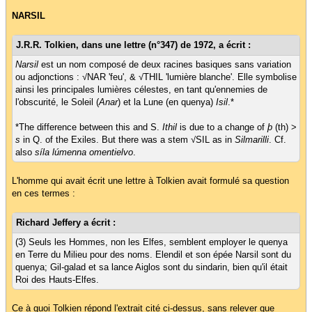
NARSIL
J.R.R. Tolkien, dans une lettre (n°347) de 1972, a écrit :
Narsil
est un nom composé de deux racines basiques sans variation
ou adjonctions : √NAR 'feu', & √THIL 'lumière blanche'. Elle symbolise
ainsi les principales lumières célestes, en tant qu'ennemies de
l'obscurité, le Soleil (
Anar
) et la Lune (en quenya)
Isil
.*
*The difference between this and S.
Ithil
is due to a change of
þ
(th) >
s
in Q. of the Exiles. But there was a stem √SIL as in
Silmarilli
. Cf.
also
síla lúmenna omentielvo
.
L'homme qui avait écrit une lettre à Tolkien avait formulé sa question
en ces termes :
Richard Jeffery a écrit :
(3) Seuls les Hommes, non les Elfes, semblent employer le quenya
en Terre du Milieu pour des noms. Elendil et son épée Narsil sont du
quenya; Gil-galad et sa lance Aiglos sont du sindarin, bien qu'il était
Roi des Hauts-Elfes.
Ce à quoi Tolkien répond l'extrait cité ci-dessus, sans relever que