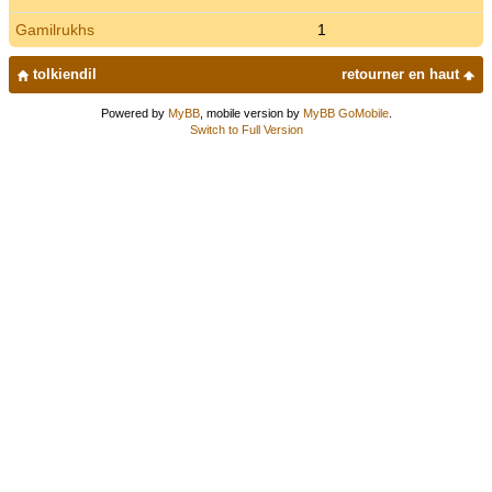
Gamilrukhs
1
tolkiendil
retourner en haut
Powered by
MyBB
, mobile version by
MyBB GoMobile
.
Switch to Full Version