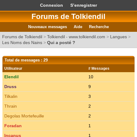
Connexion
S’enregistrer
Forums de Tolkiendil
Nouveaux messages
Aide
Recherche
Forums de Tolkiendil
>
Tolkiendil - www.tolkiendil.com
>
Langues
>
Les Noms des Nains
>
Qui a posté ?
Total de messages : 29
Utilisateur
# Messages
Elendil
10
Druss
9
Tilkalin
3
Thrain
2
Degolas Mortefeuille
2
Foradan
1
Incanus
1