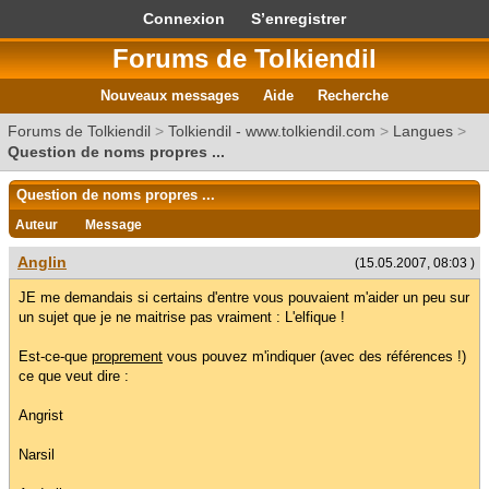
Connexion
S’enregistrer
Forums de Tolkiendil
Nouveaux messages
Aide
Recherche
Forums de Tolkiendil
>
Tolkiendil - www.tolkiendil.com
>
Langues
>
Question de noms propres ...
Question de noms propres ...
Auteur
Message
Anglin
(15.05.2007, 08:03 )
JE me demandais si certains d'entre vous pouvaient m'aider un peu sur
un sujet que je ne maitrise pas vraiment : L'elfique !
Est-ce-que
proprement
vous pouvez m'indiquer (avec des références !)
ce que veut dire :
Angrist
Narsil