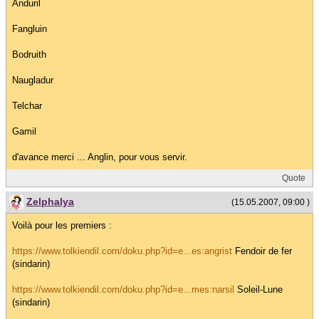
Anduril
Fangluin
Bodruith
Naugladur
Telchar
Gamil
d'avance merci ... Anglin, pour vous servir.
Quote
Zelphalya
(15.05.2007, 09:00 )
Voilà pour les premiers :
https://www.tolkiendil.com/doku.php?id=e...es:angrist
Fendoir de fer
(sindarin)
https://www.tolkiendil.com/doku.php?id=e...mes:narsil
Soleil-Lune
(sindarin)