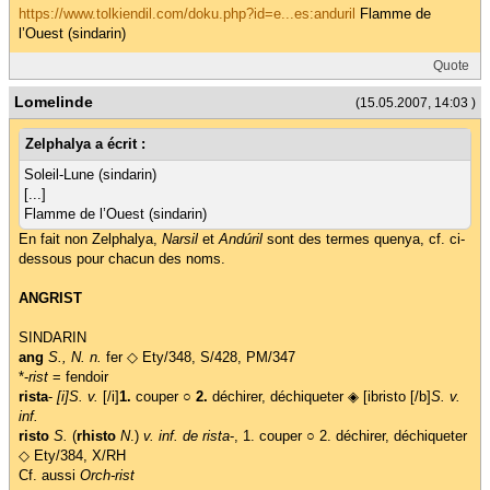
https://www.tolkiendil.com/doku.php?id=e...es:anduril
Flamme de
l’Ouest (sindarin)
Quote
Lomelinde
(15.05.2007, 14:03 )
Zelphalya a écrit :
Soleil-Lune (sindarin)
[...]
Flamme de l’Ouest (sindarin)
En fait non Zelphalya,
Narsil
et
Andúril
sont des termes quenya, cf. ci-
dessous pour chacun des noms.
ANGRIST
SINDARIN
ang
S., N. n.
fer ◇ Ety/348, S/428, PM/347
*-
rist
= fendoir
rista
-
[i]S. v.
[/i]
1.
couper ○
2.
déchirer, déchiqueter ◈ [ibristo [/b]
S. v.
inf.
risto
S.
(
rhisto
N
.)
v. inf. de
rista
-, 1. couper ○ 2. déchirer, déchiqueter
◇ Ety/384, X/RH
Cf. aussi
Orch-rist