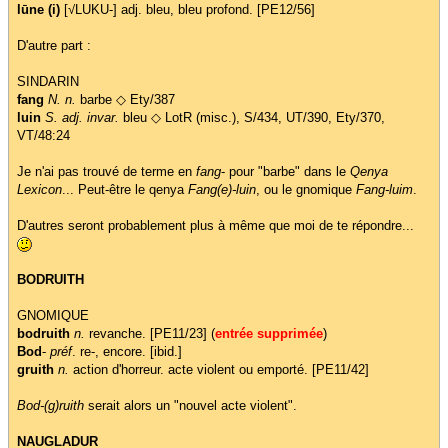
lūne (i)
[√LUKU-] adj. bleu, bleu profond. [PE12/56]
D'autre part :
SINDARIN
fang
N. n.
barbe ◇ Ety/387
luin
S. adj. invar.
bleu ◇ LotR (misc.), S/434, UT/390, Ety/370,
VT/48:24
Je n'ai pas trouvé de terme en
fang
- pour "barbe" dans le
Qenya
Lexicon
... Peut-être le qenya
Fang(e)-luin
, ou le gnomique
Fang-luim
.
D'autres seront probablement plus à même que moi de te répondre...
BODRUITH
GNOMIQUE
bodruith
n.
revanche. [PE11/23] (
entrée supprimée
)
Bod
-
préf
. re-, encore. [ibid.]
gruith
n.
action d'horreur. acte violent ou emporté. [PE11/42]
Bod-(g)ruith
serait alors un "nouvel acte violent".
NAUGLADUR