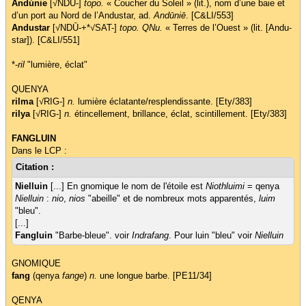
Andúnie
[√NDŪ-]
topo.
« Coucher du Soleil » (lit.), nom d’une baie et
d’un port au Nord de l’Andustar, ad.
Andūniē
. [C&LI/553]
Andustar
[√NDŪ-+*√SAT-]
topo. QNu.
« Terres de l’Ouest » (lit. [Andu-
star]). [C&LI/551]
*-
ril
"lumière, éclat"
QUENYA
rilma
[√RIG-]
n.
lumière éclatante/resplendissante. [Ety/383]
rilya
[√RIG-]
n.
étincellement, brillance, éclat, scintillement. [Ety/383]
FANGLUIN
Dans le LCP :
Citation :
Nielluin
[...] En gnomique le nom de l'étoile est
Niothluimi
= qenya
Nielluin
:
nio
,
nios
"abeille" et de nombreux mots apparentés,
luim
"bleu".
[...]
Fangluin
"Barbe-bleue". voir
Indrafang
. Pour luin "bleu" voir
Nielluin
GNOMIQUE
fang
(qenya
fange
)
n.
une longue barbe. [PE11/34]
QENYA