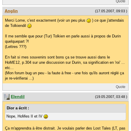
Quote
Anglin
(17.05.2007, 09:03 )
Merci Lome, c'est exactement (voir un peu plus
) ce que j'attendais
de Tolkiendil
Il me semble que pour (Tur) Tolkien en parle aussi à propos de Durin
quelquepart ?!
(Lettres ???)
En fait si mes souvenirs sont bons ça se trouve aussi dans le
HoME12, p.304 sur une discussion sur Durin, sa signification en 'roi' ...
etc...
(Mon forum bug un peu - la faute à free - une fois qu'ils auront réglé ça
je re-vérifierai ...)
Quote
Elendil
(19.05.2007, 03:48 )
Dior a écrit :
Nope, HoMes II et IV
Ça m'apprendra à être distrait. Je voulais parler des Lost Tales (LT, pas