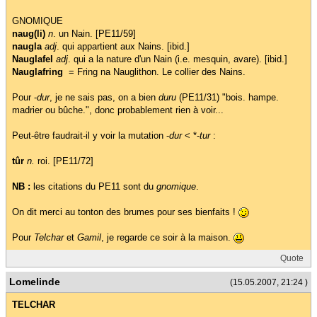
GNOMIQUE
naug(li)
n
. un Nain. [PE11/59]
naugla
adj
. qui appartient aux Nains. [ibid.]
Nauglafel
adj
. qui a la nature d'un Nain (i.e. mesquin, avare). [ibid.]
Nauglafring
= Fring na Nauglithon. Le collier des Nains.
Pour -
dur
, je ne sais pas, on a bien
duru
(PE11/31) "bois. hampe.
madrier ou bûche.", donc probablement rien à voir...
Peut-être faudrait-il y voir la mutation -
dur
< *-
tur
:
tûr
n.
roi. [PE11/72]
NB :
les citations du PE11 sont du
gnomique
.
On dit merci au tonton des brumes pour ses bienfaits !
Pour
Telchar
et
Gamil
, je regarde ce soir à la maison.
Quote
Lomelinde
(15.05.2007, 21:24 )
TELCHAR