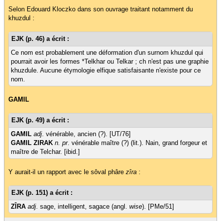
Selon Edouard Kloczko dans son ouvrage traitant notamment du
khuzdul :
EJK (p. 46) a écrit :
Ce nom est probablement une déformation d'un surnom khuzdul qui
pourrait avoir les formes *Telkhar ou Telkar ; ch n'est pas une graphie
khuzdule. Aucune étymologie elfique satisfaisante n'existe pour ce
nom.
GAMIL
EJK (p. 49) a écrit :
GAMIL
adj
. vénérable, ancien (?). [UT/76]
GAMIL ZIRAK
n. pr
. vénérable maître (?) (lit.). Nain, grand forgeur et
maître de Telchar. [ibid.]
Y aurait-il un rapport avec le sôval phâre
zîra
:
EJK (p. 151) a écrit :
ZÎRA
adj
. sage, intelligent, sagace (angl.
wise
). [PMe/51]