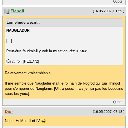
Quote
Elendil
(16.05.2007, 01:59 )
Lomelinde a écrit :
NAUGLADUR
[...]
Peut-être faudrait-il y voir la mutation -
dur
< *-
tur
:
tûr
n.
roi. [PE11/72]
Relativement vraisemblable.
Il me semble que Naugladur était le roi nain de Nogrod qui tua Thingol
pour s'emparer du Nauglamir. [UT,
a priori
, mais je n'ai pas les bouquins
sous les yeux].
Quote
Dior
(16.05.2007, 07:18 )
Nope, HoMes II et IV