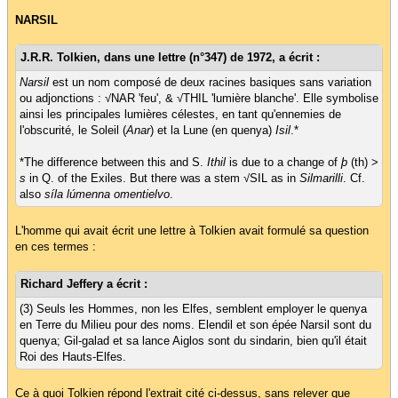
NARSIL
J.R.R. Tolkien, dans une lettre (n°347) de 1972, a écrit :
Narsil
est un nom composé de deux racines basiques sans variation
ou adjonctions : √NAR 'feu', & √THIL 'lumière blanche'. Elle symbolise
ainsi les principales lumières célestes, en tant qu'ennemies de
l'obscurité, le Soleil (
Anar
) et la Lune (en quenya)
Isil
.*
*The difference between this and S.
Ithil
is due to a change of
þ
(th) >
s
in Q. of the Exiles. But there was a stem √SIL as in
Silmarilli
. Cf.
also
síla lúmenna omentielvo
.
L'homme qui avait écrit une lettre à Tolkien avait formulé sa question
en ces termes :
Richard Jeffery a écrit :
(3) Seuls les Hommes, non les Elfes, semblent employer le quenya
en Terre du Milieu pour des noms. Elendil et son épée Narsil sont du
quenya; Gil-galad et sa lance Aiglos sont du sindarin, bien qu'il était
Roi des Hauts-Elfes.
Ce à quoi Tolkien répond l'extrait cité ci-dessus, sans relever que