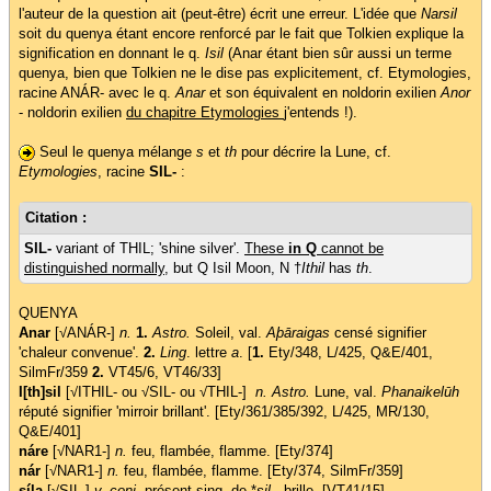
l'auteur de la question ait (peut-être) écrit une erreur. L'idée que
Narsil
soit du quenya étant encore renforcé par le fait que Tolkien explique la
signification en donnant le q.
Isil
(Anar étant bien sûr aussi un terme
quenya, bien que Tolkien ne le dise pas explicitement, cf. Etymologies,
racine ANÁR- avec le q.
Anar
et son équivalent en noldorin exilien
Anor
- noldorin exilien
du chapitre Etymologies
j'entends !).
Seul le quenya mélange
s
et
th
pour décrire la Lune, cf.
Etymologies
, racine
SIL-
:
Citation :
SIL-
variant of THIL; 'shine silver'.
These
in Q
cannot be
distinguished normally
, but Q Isil Moon, N †
Ithil
has
th
.
QUENYA
Anar
[√ANÁR-]
n.
1.
Astro.
Soleil, val.
Aþāraigas
censé signifier
'chaleur convenue'.
2.
Ling
. lettre
a
. [
1.
Ety/348, L/425, Q&E/401,
SilmFr/359
2.
VT45/6, VT46/33]
I[th]sil
[√ITHIL- ou √SIL- ou √THIL-]
n. Astro.
Lune, val.
Phanaikelūh
réputé signifier 'mirroir brillant'. [Ety/361/385/392, L/425, MR/130,
Q&E/401]
náre
[√NAR1-]
n.
feu, flambée, flamme. [Ety/374]
nár
[√NAR1-]
n.
feu, flambée, flamme. [Ety/374, SilmFr/359]
síla
[√SIL-]
v. conj.
présent sing. de *
sil
-, brille. [VT41/15]