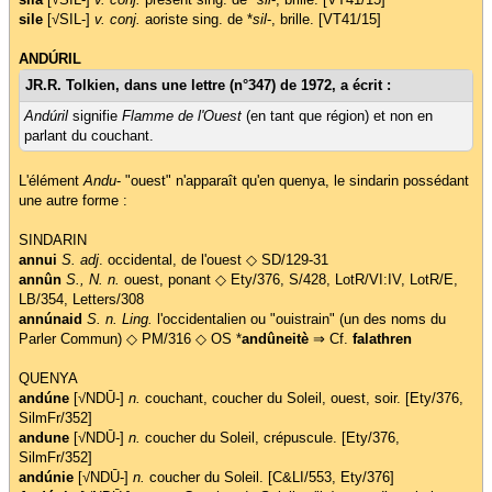
sile
[√SIL-]
v. conj.
aoriste sing. de *
sil
-, brille. [VT41/15]
ANDÚRIL
JR.R. Tolkien, dans une lettre (n°347) de 1972, a écrit :
Andúril
signifie
Flamme de l'Ouest
(en tant que région) et non en
parlant du couchant.
L'élément
Andu
- "ouest" n'apparaît qu'en quenya, le sindarin possédant
une autre forme :
SINDARIN
annui
S. adj
. occidental, de l'ouest ◇ SD/129-31
annûn
S., N. n.
ouest, ponant ◇ Ety/376, S/428, LotR/VI:IV, LotR/E,
LB/354, Letters/308
annúnaid
S. n. Ling.
l'occidentalien ou "ouistrain" (un des noms du
Parler Commun) ◇ PM/316 ◇ OS *
andûneitè
⇒ Cf.
falathren
QUENYA
andúne
[√NDŪ-]
n.
couchant, coucher du Soleil, ouest, soir. [Ety/376,
SilmFr/352]
andune
[√NDŪ-]
n.
coucher du Soleil, crépuscule. [Ety/376,
SilmFr/352]
andúnie
[√NDŪ-]
n.
coucher du Soleil. [C&LI/553, Ety/376]