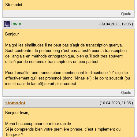
Stomodot
Quote
Irwin
(09.04.2023, 19:05 )
Bonjour,
Malgré les similitudes il ne peut pas s'agir de transcription quenya.
Sauf contrordre, le porteur long n'est pas attesté pour la transcription
de l'anglais en méthode orthographique, bien qu'il soit très souvent
utilisé par de nombreux transcripteurs un peu partout.
Pour Lénaëlle, une transcription mentionnant le diacritique "e" signifie
effectivement qu'il est prononcé (donc "lénaëllé") : le point souscrit (ou
inscrit dans le lambë) serait plus correct.
Quote
stomodot
(10.04.2023, 11:35 )
Bonjour Irwin,
Merci beaucoup pour ce retour rapide.
Si je comprends bien votre première phrase, c’est simplement du
Tengwar ?