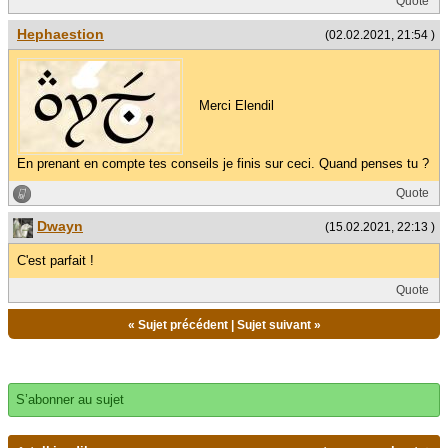
Quote
Hephaestion
(02.02.2021, 21:54 )
Merci Elendil
En prenant en compte tes conseils je finis sur ceci. Quand penses tu ?
Quote
Dwayn
(15.02.2021, 22:13 )
C'est parfait !
Quote
«
Sujet précédent
|
Sujet suivant
»
S’abonner au sujet