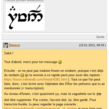
Pièces jointes
Miniature(s)
Quote
Dwayn
(16.01.2021, 08:59 )
Salut !
Tout d'abord, merci pour ton message
Ensuite : on ne peut pas traduire Arwen en sindarin, puisque c'est déjà
du sindarin
(je te renvoie à ce rapide pavé pour avoir des repères :
https://forum.tolkiendil.com/thread-6381.html
). Tout ce que l'on peut
faire, donc, c'est écrire avec l'alphabet des Elfes les prénoms que tu as
mentionnés (= transcription).
Au niveau d'Arwen, c'est quasiment ça, mais la vaguelette sur le
doit être supprimée. Par contre, l'accent doit, lui, être gardé. Pour
transcrire Aurèle, tu peux regarder la page suivante :
https://www.tolkiendil.com/langues/ecrit...al_anglais
et nous faire part