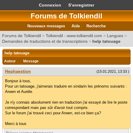
Connexion
S’enregistrer
Forums de Tolkiendil
Nouveaux messages
Aide
Recherche
Forums de Tolkiendil
>
Tolkiendil - www.tolkiendil.com
>
Langues
>
Demandes de traductions et de transcriptions
>
help tatouage
help tatouage
Auteur
Message
Hephaestion
(15.01.2021, 13:33 )
Bonjour à tous,
Pour un tatouage, j'aimerais traduire en sindarin les prénoms suivants :
Arwen et Aurèle.
Je n'y connais absolument rien en traduction j'ai essayé de lire le poste
correspondant mais pas sûr d'avoir tout compris.
Sur le forum j'ai trouvé ceci pour Arwen, est-ce bien ça?
Merci à tous