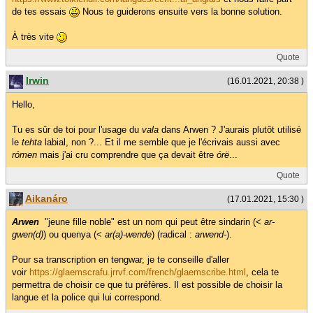
de tes essais
Nous te guiderons ensuite vers la bonne solution.
À très vite
Quote
Irwin
(16.01.2021, 20:38 )
Hello,
Tu es sûr de toi pour l'usage du
vala
dans Arwen ? J'aurais plutôt utilisé
le
tehta
labial, non ?... Et il me semble que je l'écrivais aussi avec
rómen
mais j'ai cru comprendre que ça devait être
órë
...
Quote
Aikanáro
(17.01.2021, 15:30 )
Arwen
"jeune fille noble" est un nom qui peut être sindarin (<
ar-
gwen(d)
) ou quenya (<
ar(a)-wende
) (radical :
arwend-
).
Pour sa transcription en tengwar, je te conseille d'aller
voir
https://glaemscrafu.jrrvf.com/french/glaemscribe.html
, cela te
permettra de choisir ce que tu préfères. Il est possible de choisir la
langue et la police qui lui correspond.