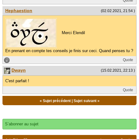
Quote
Hephaestion
(02.02.2021, 21:54 )
Merci Elendil
En prenant en compte tes conseils je finis sur ceci. Quand penses tu ?
Quote
Dwayn
(15.02.2021, 22:13 )
C'est parfait !
Quote
«
Sujet précédent
|
Sujet suivant
»
S’abonner au sujet