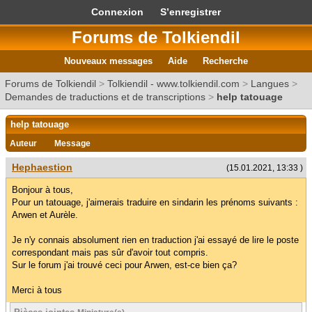
Connexion
S’enregistrer
Forums de Tolkiendil
Nouveaux messages
Aide
Recherche
Forums de Tolkiendil
>
Tolkiendil - www.tolkiendil.com
>
Langues
>
Demandes de traductions et de transcriptions
>
help tatouage
help tatouage
Auteur
Message
Hephaestion
(15.01.2021, 13:33 )
Bonjour à tous,
Pour un tatouage, j'aimerais traduire en sindarin les prénoms suivants :
Arwen et Aurèle.
Je n'y connais absolument rien en traduction j'ai essayé de lire le poste
correspondant mais pas sûr d'avoir tout compris.
Sur le forum j'ai trouvé ceci pour Arwen, est-ce bien ça?
Merci à tous