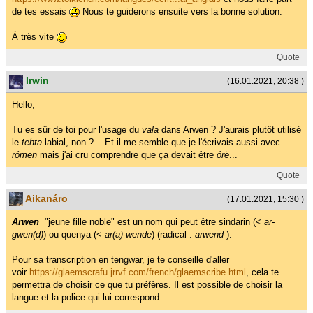
de tes essais
Nous te guiderons ensuite vers la bonne solution.
À très vite
Quote
Irwin
(16.01.2021, 20:38 )
Hello,
Tu es sûr de toi pour l'usage du
vala
dans Arwen ? J'aurais plutôt utilisé
le
tehta
labial, non ?... Et il me semble que je l'écrivais aussi avec
rómen
mais j'ai cru comprendre que ça devait être
órë
...
Quote
Aikanáro
(17.01.2021, 15:30 )
Arwen
"jeune fille noble" est un nom qui peut être sindarin (<
ar-
gwen(d)
) ou quenya (<
ar(a)-wende
) (radical :
arwend-
).
Pour sa transcription en tengwar, je te conseille d'aller
voir
https://glaemscrafu.jrrvf.com/french/glaemscribe.html
, cela te
permettra de choisir ce que tu préfères. Il est possible de choisir la
langue et la police qui lui correspond.