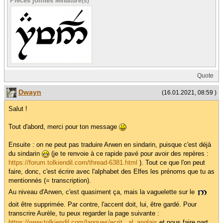
Pièces jointes
Miniature(s)
Quote
Dwayn
(16.01.2021, 08:59 )
Salut !
Tout d'abord, merci pour ton message
Ensuite : on ne peut pas traduire Arwen en sindarin, puisque c'est déjà
du sindarin
(je te renvoie à ce rapide pavé pour avoir des repères :
https://forum.tolkiendil.com/thread-6381.html
). Tout ce que l'on peut
faire, donc, c'est écrire avec l'alphabet des Elfes les prénoms que tu as
mentionnés (= transcription).
Au niveau d'Arwen, c'est quasiment ça, mais la vaguelette sur le
doit être supprimée. Par contre, l'accent doit, lui, être gardé. Pour
transcrire Aurèle, tu peux regarder la page suivante :
https://www.tolkiendil.com/langues/ecrit...al_anglais
et nous faire part