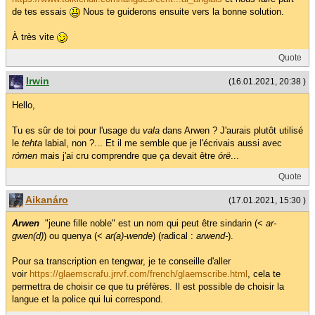
de tes essais
Nous te guiderons ensuite vers la bonne solution.
À très vite
Quote
Irwin
(16.01.2021, 20:38 )
Hello,
Tu es sûr de toi pour l'usage du
vala
dans Arwen ? J'aurais plutôt utilisé
le
tehta
labial, non ?... Et il me semble que je l'écrivais aussi avec
rómen
mais j'ai cru comprendre que ça devait être
órë
...
Quote
Aikanáro
(17.01.2021, 15:30 )
Arwen
"jeune fille noble" est un nom qui peut être sindarin (<
ar-
gwen(d)
) ou quenya (<
ar(a)-wende
) (radical :
arwend-
).
Pour sa transcription en tengwar, je te conseille d'aller
voir
https://glaemscrafu.jrrvf.com/french/glaemscribe.html
, cela te
permettra de choisir ce que tu préfères. Il est possible de choisir la
langue et la police qui lui correspond.