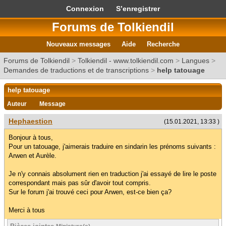
Connexion
S’enregistrer
Forums de Tolkiendil
Nouveaux messages
Aide
Recherche
Forums de Tolkiendil
>
Tolkiendil - www.tolkiendil.com
>
Langues
>
Demandes de traductions et de transcriptions
>
help tatouage
help tatouage
Auteur
Message
Hephaestion
(15.01.2021, 13:33 )
Bonjour à tous,
Pour un tatouage, j'aimerais traduire en sindarin les prénoms suivants :
Arwen et Aurèle.
Je n'y connais absolument rien en traduction j'ai essayé de lire le poste
correspondant mais pas sûr d'avoir tout compris.
Sur le forum j'ai trouvé ceci pour Arwen, est-ce bien ça?
Merci à tous