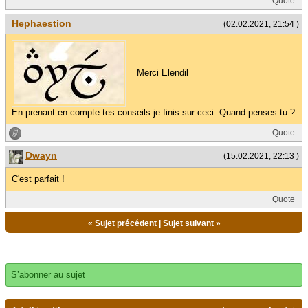
Quote
Hephaestion
(02.02.2021, 21:54 )
Merci Elendil
En prenant en compte tes conseils je finis sur ceci. Quand penses tu ?
Quote
Dwayn
(15.02.2021, 22:13 )
C'est parfait !
Quote
«
Sujet précédent
|
Sujet suivant
»
S’abonner au sujet