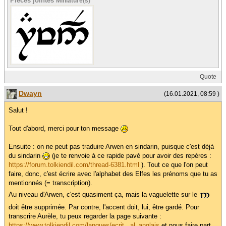
Pièces jointes
Miniature(s)
Quote
Dwayn
(16.01.2021, 08:59 )
Salut !
Tout d'abord, merci pour ton message
Ensuite : on ne peut pas traduire Arwen en sindarin, puisque c'est déjà
du sindarin
(je te renvoie à ce rapide pavé pour avoir des repères :
https://forum.tolkiendil.com/thread-6381.html
). Tout ce que l'on peut
faire, donc, c'est écrire avec l'alphabet des Elfes les prénoms que tu as
mentionnés (= transcription).
Au niveau d'Arwen, c'est quasiment ça, mais la vaguelette sur le
doit être supprimée. Par contre, l'accent doit, lui, être gardé. Pour
transcrire Aurèle, tu peux regarder la page suivante :
https://www.tolkiendil.com/langues/ecrit...al_anglais
et nous faire part