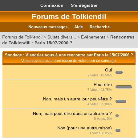
Connexion
S’enregistrer
Forums de Tolkiendil
Nouveaux messages
Aide
Recherche
Forums de Tolkiendil
>
Sujets divers...
>
Événements
>
Rencontres
de Tolkiendili : Paris 15/07/2006 ?
Sondage : Viendriez vous à une rencontre sur Paris le 15/07/2006 ?
Vous n’avez pas la permission de voter pour ce sondage.
Oui
2 Votes, 12.50%
Peut-être
7 Votes, 43.75%
Non, mais un autre jour peut-être ?
4 Votes, 25.00%
Non, mais peut-être dans un autre lieu ?
0 Votes, 0%
Non (pour une autre raison)
1 Votes, 6.25%