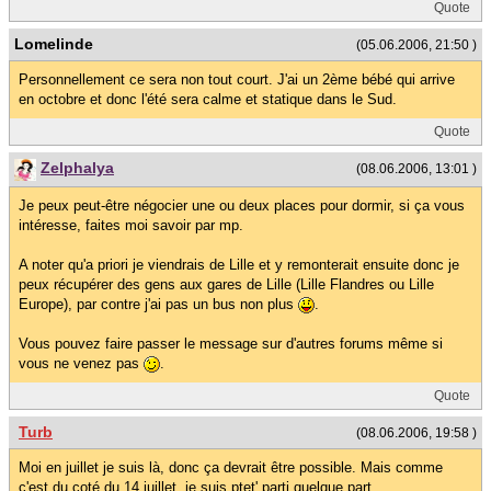
Quote
Lomelinde
(05.06.2006, 21:50 )
Personnellement ce sera non tout court. J'ai un 2ème bébé qui arrive
en octobre et donc l'été sera calme et statique dans le Sud.
Quote
Zelphalya
(08.06.2006, 13:01 )
Je peux peut-être négocier une ou deux places pour dormir, si ça vous
intéresse, faites moi savoir par mp.
A noter qu'a priori je viendrais de Lille et y remonterait ensuite donc je
peux récupérer des gens aux gares de Lille (Lille Flandres ou Lille
Europe), par contre j'ai pas un bus non plus
.
Vous pouvez faire passer le message sur d'autres forums même si
vous ne venez pas
.
Quote
Turb
(08.06.2006, 19:58 )
Moi en juillet je suis là, donc ça devrait être possible. Mais comme
c'est du coté du 14 juillet, je suis ptet' parti quelque part...