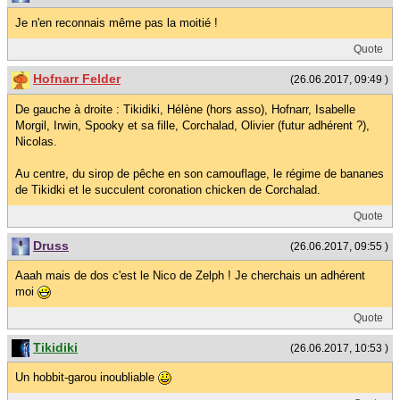
Je n'en reconnais même pas la moitié !
Quote
Hofnarr Felder
(26.06.2017, 09:49 )
De gauche à droite : Tikidiki, Hélène (hors asso), Hofnarr, Isabelle
Morgil, Irwin, Spooky et sa fille, Corchalad, Olivier (futur adhérent ?),
Nicolas.
Au centre, du sirop de pêche en son camouflage, le régime de bananes
de Tikidki et le succulent coronation chicken de Corchalad.
Quote
Druss
(26.06.2017, 09:55 )
Aaah mais de dos c'est le Nico de Zelph ! Je cherchais un adhérent
moi
Quote
Tikidiki
(26.06.2017, 10:53 )
Un hobbit-garou inoubliable