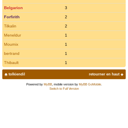
Belgarion
3
Forfirith
2
Tilkalin
2
Meneldur
1
Moumix
1
bertrand
1
Thibault
1
tolkiendil
retourner en haut
Powered by
MyBB
, mobile version by
MyBB GoMobile
.
Switch to Full Version