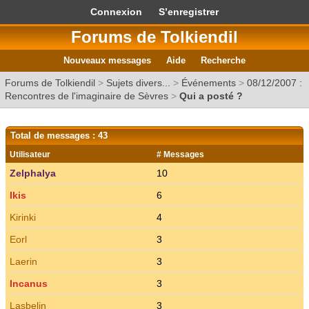
Connexion
S’enregistrer
Forums de Tolkiendil
Nouveaux messages
Aide
Recherche
Forums de Tolkiendil
>
Sujets divers...
>
Événements
>
08/12/2007 :
Rencontres de l'imaginaire de Sèvres
>
Qui a posté ?
Total de messages : 43
Utilisateur
# Messages
Zelphalya
10
Ikis
6
Kirinki
4
Eorl
3
Laerin
3
Incanus
3
Lasbelin
3