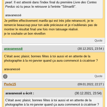
pearl
. Il est attesté dans l'index final du première
Livre des Contes
Perdus
où tu peux le retrouver à l'entrée "Silmarilli".
aravanessë
Je préfère effectivement
marilla
qui est très jolie retranscrit, je te
remercie beaucoup pour ton aide précieuse et je n’oublierais pas de
montrer le résultat final une fois mon tatouage réalisé.
je te souhaite un bon réveillon
Quote
aravanessë
(30.12.2021, 23:54 )
C'était avec plaisir, bonnes fêtes à toi aussi et en attente de la
photographie à la mi-janvier quand ça aura commencé à cicatriser ?
aravanessë
Quote
Perle15
(09.01.2022, 22:27 )
aravanessë a écrit :
(30.12.2021, 23:54)
C'était avec plaisir, bonnes fêtes à toi aussi et en attente de la
photographie à la mi-janvier quand ça aura commencé à cicatriser ?