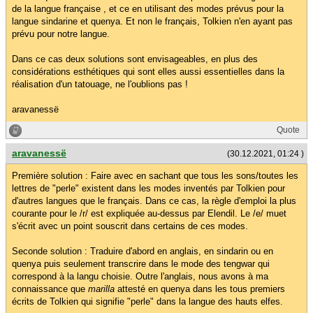
de la langue française , et ce en utilisant des modes prévus pour la
langue sindarine et quenya. Et non le français, Tolkien n'en ayant pas
prévu pour notre langue.
Dans ce cas deux solutions sont envisageables, en plus des
considérations esthétiques qui sont elles aussi essentielles dans la
réalisation d'un tatouage, ne l'oublions pas !
aravanessë
Quote
aravanessë
(30.12.2021, 01:24 )
Première solution : Faire avec en sachant que tous les sons/toutes les
lettres de "perle" existent dans les modes inventés par Tolkien pour
d'autres langues que le français. Dans ce cas, la règle d'emploi la plus
courante pour le /r/ est expliquée au-dessus par Elendil. Le /e/ muet
s'écrit avec un point souscrit dans certains de ces modes.
Seconde solution : Traduire d'abord en anglais, en sindarin ou en
quenya puis seulement transcrire dans le mode des tengwar qui
correspond à la langu choisie. Outre l'anglais, nous avons à ma
connaissance que
marilla
attesté en quenya dans les tous premiers
écrits de Tolkien qui signifie "perle" dans la langue des hauts elfes.