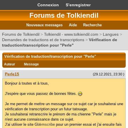
Connexion
S’enregistrer
Forums de Tolkiendil
Nouveaux messages
Aide
Recherche
Forums de Tolkiendil
>
Tolkiendil - www.tolkiendil.com
>
Langues
>
Demandes de traductions et de transcriptions
>
Vérification de
traduction/transcription pour "Perle"
Vérification de traduction/transcription pour "Perle"
Auteur
Message
Perle15
(29.12.2021, 23:30 )
Bonjour à toutes et à tous,
J'espère que vous passez de bonnes fêtes.
Je me permet de mettre un message sur ce sujet car je souhaiterai une
vérification de transcription pour un futur tatouage.
Je souhaiterai retranscrire le prénom de ma chienne "Perle" mais je
n'est aucune connaissance dans ce sujet.
J'ai utiliser le site Gl
ǽmscribe
pour un premier essai et j'ai ensuite fais