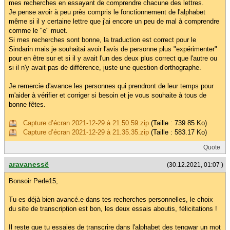
mes recherches en essayant de comprendre chacune des lettres.
Je pense avoir à peu près compris le fonctionnement de l'alphabet
même si il y certaine lettre que j'ai encore un peu de mal à comprendre
comme le "e" muet.
Si mes recherches sont bonne, la traduction est correct pour le
Sindarin mais je souhaitai avoir l'avis de personne plus "expérimenter"
pour en être sur et si il y avait l'un des deux plus correct que l'autre ou
si il n'y avait pas de différence, juste une question d'orthographe.
Je remercie d'avance les personnes qui prendront de leur temps pour
m'aider à vérifier et corriger si besoin et je vous souhaite à tous de
bonne fêtes.
Capture d’écran 2021-12-29 à 21.50.59.zip
(Taille : 739.85 Ko)
Capture d’écran 2021-12-29 à 21.35.35.zip
(Taille : 583.17 Ko)
Quote
aravanessë
(30.12.2021, 01:07 )
Bonsoir Perle15,
Tu es déjà bien avancé.e dans tes recherches personnelles, le choix
du site de transcription est bon, les deux essais aboutis, félicitations !
Il reste que tu essaies de transcrire dans l'alphabet des tengwar un mot