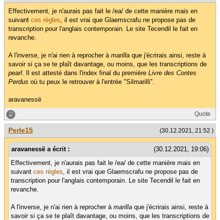
Effectivement, je n'aurais pas fait le /ea/ de cette manière mais en
suivant
ces règles
, il est vrai que Glaemscrafu ne propose pas de
transcription pour l'anglais contemporain. Le site Tecendil le fait en
revanche.
A l'inverse, je n'ai rien à reprocher à
marilla
que j'écrirais ainsi, reste à
savoir si ça se te plaît davantage, ou moins, que les transcriptions de
pearl
. Il est attesté dans l'index final du première
Livre des Contes
Perdus
où tu peux le retrouver à l'entrée "Silmarilli".
aravanessë
Quote
Perle15
(30.12.2021, 21:52 )
aravanessë a écrit :
(30.12.2021, 19:06)
Effectivement, je n'aurais pas fait le /ea/ de cette manière mais en
suivant
ces règles
, il est vrai que Glaemscrafu ne propose pas de
transcription pour l'anglais contemporain. Le site Tecendil le fait en
revanche.
A l'inverse, je n'ai rien à reprocher à
marilla
que j'écrirais ainsi, reste à
savoir si ça se te plaît davantage, ou moins, que les transcriptions de