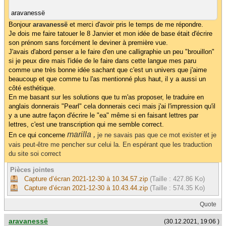
aravanessë
Bonjour
aravanessë
et merci d'avoir pris le temps de me répondre.
Je dois me faire tatouer le 8 Janvier et mon idée de base était d'écrire
son prénom sans forcément le deviner à première vue.
J'avais d'abord penser a le faire d'en une calligraphie un peu "brouillon"
si je peux dire mais l'idée de le faire dans cette langue mes paru
comme une très bonne idée sachant que c'est un univers que j'aime
beaucoup et que comme tu l'as mentionné plus haut, il y a aussi un
côté esthétique.
En me basant sur les solutions que tu m'as proposer, le traduire en
anglais donnerais "Pearl" cela donnerais ceci mais j'ai l'impression qu'il
y a une autre façon d'écrire le "ea" même si en faisant lettres par
lettres, c'est une transcription qui me semble correct.
marilla ,
En ce qui concerne
je ne savais pas que ce mot exister et je
vais peut-être me pencher sur celui la. En espérant que les traduction
du site soi correct
Pièces jointes
Capture d’écran 2021-12-30 à 10.34.57.zip
(Taille : 427.86 Ko)
Capture d’écran 2021-12-30 à 10.43.44.zip
(Taille : 574.35 Ko)
Quote
aravanessë
(30.12.2021, 19:06 )