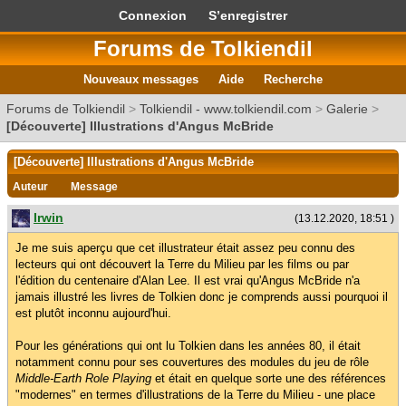
Connexion
S’enregistrer
Forums de Tolkiendil
Nouveaux messages
Aide
Recherche
Forums de Tolkiendil
>
Tolkiendil - www.tolkiendil.com
>
Galerie
>
[Découverte] Illustrations d'Angus McBride
[Découverte] Illustrations d'Angus McBride
Auteur
Message
Irwin
(13.12.2020, 18:51 )
Je me suis aperçu que cet illustrateur était assez peu connu des
lecteurs qui ont découvert la Terre du Milieu par les films ou par
l'édition du centenaire d'Alan Lee. Il est vrai qu'Angus McBride n'a
jamais illustré les livres de Tolkien donc je comprends aussi pourquoi il
est plutôt inconnu aujourd'hui.
Pour les générations qui ont lu Tolkien dans les années 80, il était
notamment connu pour ses couvertures des modules du jeu de rôle
Middle-Earth Role Playing
et était en quelque sorte une des références
"modernes" en termes d'illustrations de la Terre du Milieu - une place