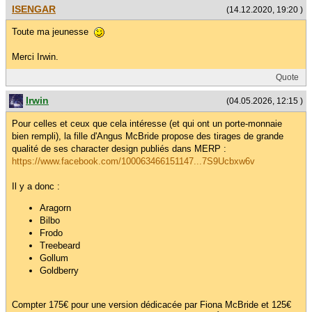
ISENGAR
(14.12.2020, 19:20 )
Toute ma jeunesse
Merci Irwin.
Quote
Irwin
(04.05.2026, 12:15 )
Pour celles et ceux que cela intéresse (et qui ont un porte-monnaie
bien rempli), la fille d'Angus McBride propose des tirages de grande
qualité de ses character design publiés dans MERP :
https://www.facebook.com/100063466151147...7S9Ucbxw6v
Il y a donc :
Aragorn
Bilbo
Frodo
Treebeard
Gollum
Goldberry
Compter 175€ pour une version dédicacée par Fiona McBride et 125€