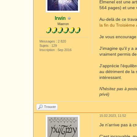
Elmenel est une art
564 pages) et une 
Irwin
Au-delà de ce trava
Maeron
la fin du Troisième
Je vous encourage 
Messages : 2 820
Sujets : 129
J'imagine qu'il y a
Inscription : Sep 2016
vraiment permis de 
J'apprécie l'équilib
au détriment de la s
intéressant.
N'hésitez pas à poste
privé)
Trouver
15.02.2023, 11:52
Je n'arrive pas à c
C'est incroyable, m