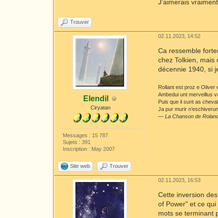
J’aimerais vraimen
Trouver
02.11.2023, 14:52
Ca ressemble fortem
chez Tolkien, mais 
décennie 1940, si 
Rollant est proz e Oliver
Ambedui unt merveillus v
Elendil
Puis que il sunt as cheva
Ciryatan
Ja pur murir n’eschiverunt
—
La Chanson de Rolan
Messages : 15 787
Sujets : 391
Inscription : May 2007
Site web
Trouver
02.11.2023, 16:53
Cette inversion des
of Power" et ce qui 
mots se terminant p