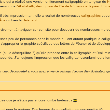
iste qui a réalisé une version entièrement calligraphié en tengwar du
H
version de
l'Akallabêth, description de l'île de Númenor et lignée d'Elro
il très impressionnant, elle a réalisé de nombreuses
calligraphies
et de
 Âge
ou bien le
Beleriand
.
vivement à naviguer sur son site pour découvrir de nombreuses mervei
 assez peu de personnes dans le monde qui ont autant pratiqué la callig
s'approprier la graphie spécifique des lettres de Fëanor et de dévelop
re (ou le déséquilibre ?) qu'elle propose entre la calligraphie et l'enlu
econde. J'ai toujours l'impression que les calligraphes/enlumineurs font 
r une [Découverte] si vous avez envie de partager l’œuvre d'un illustrateur q
roire que je n'étais pas encore tombé là-dessus
erci pour le partage. Des heures de consultation en perspective ^^