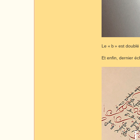
Le « b » est doublé
Et enfin, dernier éch