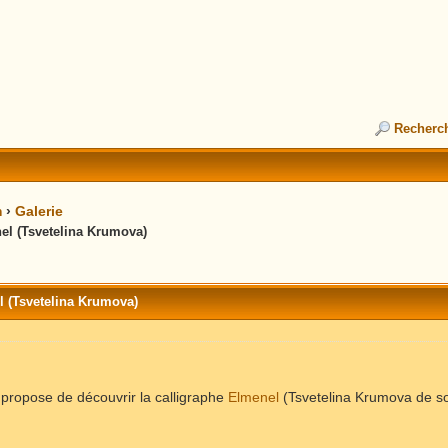
Recherc
m
›
Galerie
nel (Tsvetelina Krumova)
l (Tsvetelina Krumova)
 propose de découvrir la calligraphe
Elmenel
(Tsvetelina Krumova de so