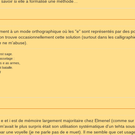
t savoir si elle a formalisé une méthode…
ent à un mode orthographique où les "e" sont représentés par des poin
on trouve occasionnellement cette solution (surtout dans les calligraph
je ne m'abuse).
 est sage.
asselage :
ls e as armes,
 bataille.
d
 e et i est de mémoire largement majoritaire chez Elmenel (comme sur s
m'avait le plus surpris était son utilisation systématique d'un tehta sousc
ar une voyelle (je ne parle pas de e muet). Il me semble que cet usage