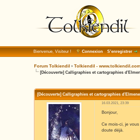
Bienvenue, Visiteur !
Connexion
S’enregistrer
Forum Tolkiendil
›
Tolkiendil - www.tolkiendil.co
[Découverte] Calligraphies et cartographies d'Elme
Moyenne : 0 (0 vote(s))
1
2
3
4
5
[Découverte] Calligraphies et cartographies d'Elmene
16.03.2021, 23:39
Bonjour,
Ce mois-ci, je vous
doute déjà.