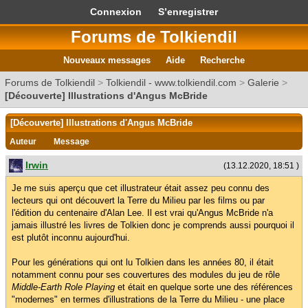
Connexion
S’enregistrer
Forums de Tolkiendil
Nouveaux messages
Aide
Recherche
Forums de Tolkiendil
>
Tolkiendil - www.tolkiendil.com
>
Galerie
>
[Découverte] Illustrations d'Angus McBride
[Découverte] Illustrations d'Angus McBride
Auteur
Message
Irwin
(13.12.2020, 18:51 )
Je me suis aperçu que cet illustrateur était assez peu connu des
lecteurs qui ont découvert la Terre du Milieu par les films ou par
l'édition du centenaire d'Alan Lee. Il est vrai qu'Angus McBride n'a
jamais illustré les livres de Tolkien donc je comprends aussi pourquoi il
est plutôt inconnu aujourd'hui.
Pour les générations qui ont lu Tolkien dans les années 80, il était
notamment connu pour ses couvertures des modules du jeu de rôle
Middle-Earth Role Playing
et était en quelque sorte une des références
"modernes" en termes d'illustrations de la Terre du Milieu - une place