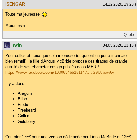
ISENGAR
(14.12.2020, 19:20 )
Toute ma jeunesse
Merci Irwin.
Quote
Irwin
(04.05.2026, 12:15 )
Pour celles et ceux que cela intéresse (et qui ont un porte-monnaie
bien rempli), la fille d'Angus McBride propose des tirages de grande
qualité de ses character design publiés dans MERP :
https://www.facebook.com/100063466151147...7S9Ucbxw6v
Il y a donc :
Aragorn
Bilbo
Frodo
Treebeard
Gollum
Goldberry
Compter 175€ pour une version dédicacée par Fiona McBride et 125€