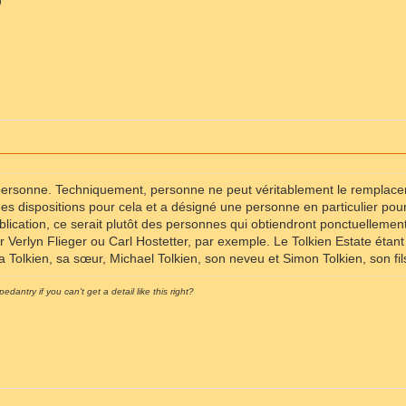
)
personne. Techniquement, personne ne peut véritablement le remplacer e
des dispositions pour cela et a désigné une personne en particulier pour
ication, ce serait plutôt des personnes qui obtiendront ponctuellement 
ier Verlyn Flieger ou Carl Hostetter, par exemple. Le Tolkien Estate éta
la Tolkien, sa sœur, Michael Tolkien, son neveu et Simon Tolkien, son fil
pedantry if you can't get a detail like this right?