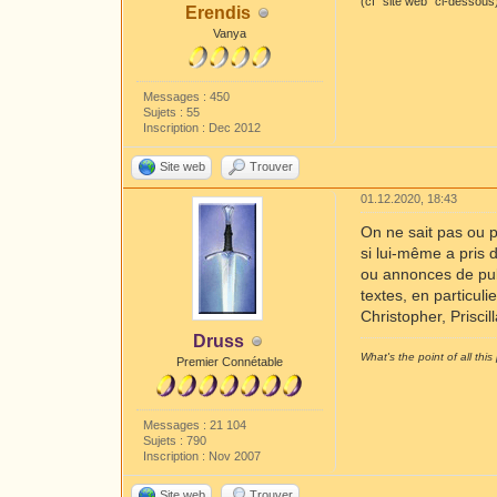
(cf "site web" ci-dessous
Erendis
Vanya
Messages : 450
Sujets : 55
Inscription : Dec 2012
Site web
Trouver
01.12.2020, 18:43
On ne sait pas ou 
si lui-même a pris 
ou annonces de publ
textes, en particul
Christopher, Priscil
Druss
What's the point of all this 
Premier Connétable
Messages : 21 104
Sujets : 790
Inscription : Nov 2007
Site web
Trouver