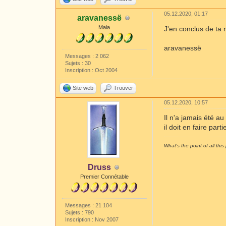
05.12.2020, 01:17
aravanessë
Maia
J'en conclus de ta 
aravanessë
Messages : 2 062
Sujets : 30
Inscription : Oct 2004
Site web
Trouver
05.12.2020, 10:57
Il n'a jamais été a
il doit en faire par
What's the point of all this 
Druss
Premier Connétable
Messages : 21 104
Sujets : 790
Inscription : Nov 2007