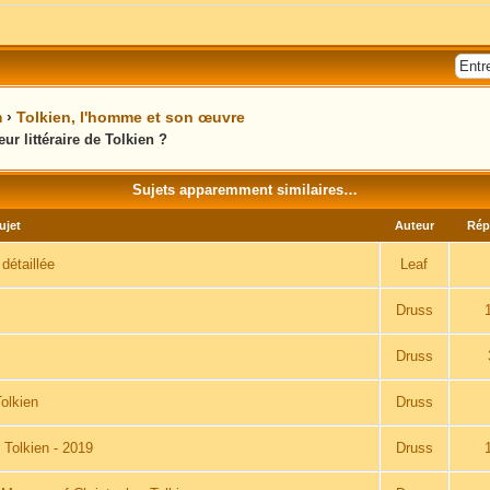
m
›
Tolkien, l'homme et son œuvre
r littéraire de Tolkien ?
Sujets apparemment similaires…
ujet
Auteur
Rép
détaillée
Leaf
Druss
Druss
olkien
Druss
 Tolkien - 2019
Druss