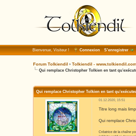
Bienvenue, Visiteur !
Connexion
S’enregistrer
Forum Tolkiendil
›
Tolkiendil - www.tolkiendil.co
Qui remplace Christopher Tolkien en tant qu'exécuteu
Moyenne : 0 (0 vote(s))
1
2
3
4
5
Qui remplace Christopher Tolkien en tant qu'exécuteur
01.12.2020, 15:51
Titre long mais limp
Qui remplace Christ
Créatrice de la chaîne y