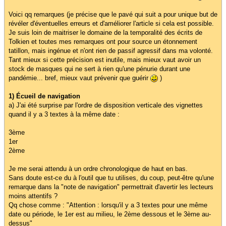
Voici qq remarques (je précise que le pavé qui suit a pour unique but de
révéler d'éventuelles erreurs et d'améliorer l'article si cela est possible.
Je suis loin de maitriser le domaine de la temporalité des écrits de
Tolkien et toutes mes remarques ont pour source un étonnement
tatillon, mais ingénue et n'ont rien de passif agressif dans ma volonté.
Tant mieux si cette précision est inutile, mais mieux vaut avoir un
stock de masques qui ne sert à rien qu'une pénurie durant une
pandémie... bref, mieux vaut prévenir que guérir
)
1) Écueil de navigation
a) J'ai été surprise par l'ordre de disposition verticale des vignettes
quand il y a 3 textes à la même date :
3ème
1er
2ème
Je me serai attendu à un ordre chronologique de haut en bas.
Sans doute est-ce du à l'outil que tu utilises, du coup, peut-être qu'une
remarque dans la "note de navigation" permettrait d'avertir les lecteurs
moins attentifs ?
Qq chose comme : "Attention : lorsqu'il y a 3 textes pour une même
date ou période, le 1er est au milieu, le 2ème dessous et le 3ème au-
dessus"