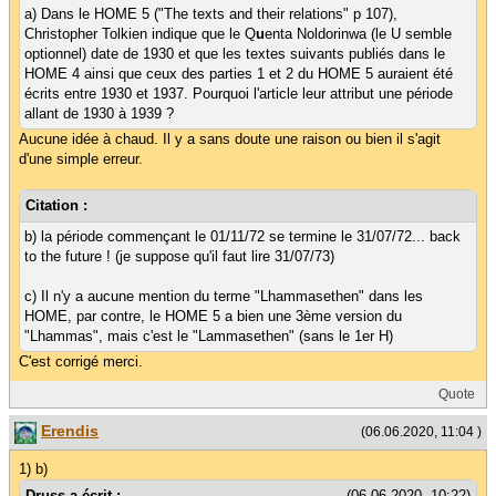
a) Dans le HOME 5 ("The texts and their relations" p 107),
Christopher Tolkien indique que le Q
u
enta Noldorinwa (le U semble
optionnel) date de 1930 et que les textes suivants publiés dans le
HOME 4 ainsi que ceux des parties 1 et 2 du HOME 5 auraient été
écrits entre 1930 et 1937. Pourquoi l'article leur attribut une période
allant de 1930 à 1939 ?
Aucune idée à chaud. Il y a sans doute une raison ou bien il s'agit
d'une simple erreur.
Citation :
b) la période commençant le 01/11/72 se termine le 31/07/72... back
to the future ! (je suppose qu'il faut lire 31/07/73)
c) Il n'y a aucune mention du terme "Lhammasethen" dans les
HOME, par contre, le HOME 5 a bien une 3ème version du
"Lhammas", mais c'est le "Lammasethen" (sans le 1er H)
C'est corrigé merci.
Quote
Erendis
(06.06.2020, 11:04 )
1) b)
Druss a écrit :
(06.06.2020, 10:22)