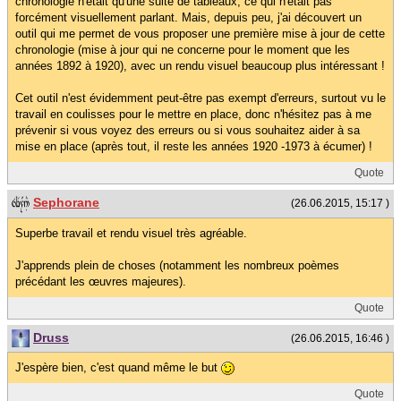
chronologie n'était qu'une suite de tableaux, ce qui n'était pas
forcément visuellement parlant. Mais, depuis peu, j'ai découvert un
outil qui me permet de vous proposer une première mise à jour de cette
chronologie (mise à jour qui ne concerne pour le moment que les
années 1892 à 1920), avec un rendu visuel beaucoup plus intéressant !
Cet outil n'est évidemment peut-être pas exempt d'erreurs, surtout vu le
travail en coulisses pour le mettre en place, donc n'hésitez pas à me
prévenir si vous voyez des erreurs ou si vous souhaitez aider à sa
mise en place (après tout, il reste les années 1920 -1973 à écumer) !
Quote
Sephorane
(26.06.2015, 15:17 )
Superbe travail et rendu visuel très agréable.
J'apprends plein de choses (notamment les nombreux poèmes
précédant les œuvres majeures).
Quote
Druss
(26.06.2015, 16:46 )
J'espère bien, c'est quand même le but
Quote