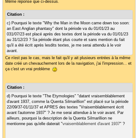
Même réponse que ci-dessus.
Citation :
c) Pourquoi le texte "Why the Man in the Moon came down too soon:
an East Anglian phantasy" dont la période va du 01/01/23 au
031/07/23 est placé après des textes dont la période va du 01/01/23
au 31/12/23 ? Sa période étant plus courte et sans mention du fait
qu'il a été écrit après lesdits textes, je me serai attendu à le voir
avant.
Ce n'est pas le cas, mais le fait qu'il y ait plusieurs entrées à la même
date créé un chevauchement lors de la navigation, j'ai l'impression... et
ça c'est un vrai problème
Citation :
d) Pourquoi le texte "The Etymologies" "datant vraisemblablement
d'avant 1937, comme la Quenta Silmarillion" est placé sur la période
22/09/37-01/11/37 et APRES des textes "Vraisemblablement écrit
avant l'automne 1937" ? Je me serai attendue à le voir avant. Par
ailleurs, pourquoi la description de la Quenta Silmarillion ne
mentionne pas qu'elle daterait "
vraisemblablement d'avant 1937
" ?