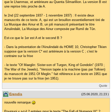
que le Lhammas, et antérieure au Quenta Silmarillion. La version B est
une reprise très proche de A.
le 2nd (22 septembre 1937 - 1 novembre 1937) : Il existe deux
manuscrits de ce texte. A, qui est un brouillon essentiellement tiré de
La Musique des Ainur et B, un joli manuscrit présentant le titre
Ainulindalë, La Musique des Ainur composée par Rumil de Tûn.
Est-ce que le 1er est A et le second B ?
- Dans la présentation de l'Ainulindalë du HOME 10, Christopher Tlkien
suppose que la version C* est antérieure à la version C ; c'est le
contraire sur la frise
- le texte "Of Maeglin: Sister-son of Turgon, King of Gondolin" (1970 ;
The War of the Jewels), "Version tapée à la machine (pas par Tolkien)
du manuscrit de 1951 Of Meglin." fait référence à un texte en 1951 que
je ne trouve pas sur la frise (en 1951).
Quote
Erendis
(25.06.2020, 21:23 )
nouvelle remarque
Pourquoi y a-t-il 2 entrées pour le texte "The Fall of Numenor III" ?