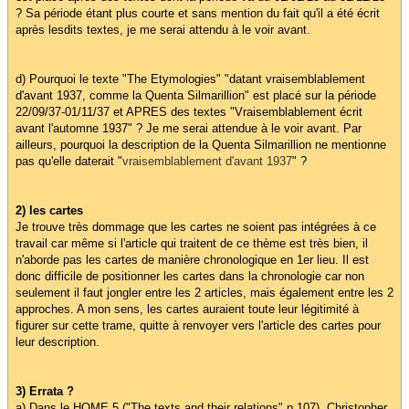
? Sa période étant plus courte et sans mention du fait qu'il a été écrit
après lesdits textes, je me serai attendu à le voir avant.
d) Pourquoi le texte "The Etymologies" "datant vraisemblablement
d'avant 1937, comme la Quenta Silmarillion" est placé sur la période
22/09/37-01/11/37 et APRES des textes "Vraisemblablement écrit
avant l'automne 1937" ? Je me serai attendue à le voir avant. Par
ailleurs, pourquoi la description de la Quenta Silmarillion ne mentionne
pas qu'elle daterait "
vraisemblablement d'avant 1937
" ?
2) les cartes
Je trouve très dommage que les cartes ne soient pas intégrées à ce
travail car même si l'article qui traitent de ce thème est très bien, il
n'aborde pas les cartes de manière chronologique en 1er lieu. Il est
donc difficile de positionner les cartes dans la chronologie car non
seulement il faut jongler entre les 2 articles, mais également entre les 2
approches. A mon sens, les cartes auraient toute leur légitimité à
figurer sur cette trame, quitte à renvoyer vers l'article des cartes pour
leur description.
3) Errata ?
a) Dans le HOME 5 ("The texts and their relations" p 107), Christopher