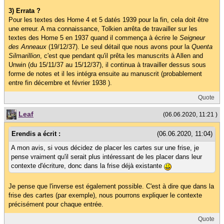
3) Errata ?
Pour les textes des Home 4 et 5 datés 1939 pour la fin, cela doit être
une erreur. A ma connaissance, Tolkien arrêta de travailler sur les
textes des Home 5 en 1937 quand il commença à écrire le
Seigneur
des Anneaux
(19/12/37). Le seul détail que nous avons pour la
Quenta
Silmarillion
, c'est que pendant qu'il prêta les manuscrits à Allen and
Unwin (du 15/11/37 au 15/12/37), il continua à travailler dessus sous
forme de notes et il les intégra ensuite au manuscrit (probablement
entre fin décembre et février 1938 ).
Quote
Leaf
(06.06.2020, 11:21 )
Erendis a écrit :
(06.06.2020, 11:04)
A mon avis, si vous décidez de placer les cartes sur une frise, je
pense vraiment qu'il serait plus intéressant de les placer dans leur
contexte d'écriture, donc dans la frise déjà existante
Je pense que l'inverse est également possible. C'est à dire que dans la
frise des cartes (par exemple), nous pourrons expliquer le contexte
précisément pour chaque entrée.
Quote