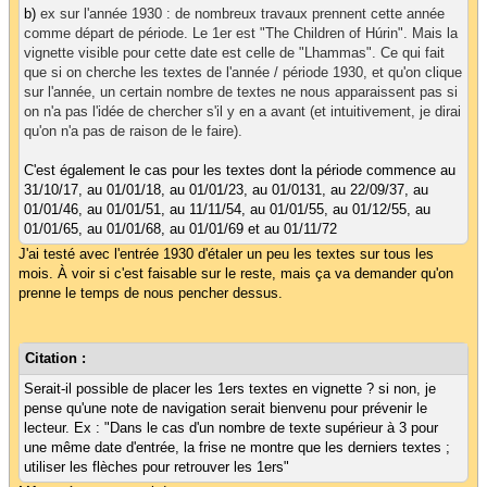
b)
ex sur l'année 1930 : de nombreux travaux prennent cette année
comme départ de période. Le 1er est "The Children of Húrin". Mais la
vignette visible pour cette date est celle de "Lhammas". Ce qui fait
que si on cherche les textes de l'année / période 1930, et qu'on clique
sur l'année, un certain nombre de textes ne nous apparaissent pas si
on n'a pas l'idée de chercher s'il y en a avant (et intuitivement, je dirai
qu'on n'a pas de raison de le faire).
C'est également le cas pour les textes dont la période commence au
31/10/17, au 01/01/18, au 01/01/23, au 01/0131, au 22/09/37, au
01/01/46, au 01/01/51, au 11/11/54, au 01/01/55, au 01/12/55, au
01/01/65, au 01/01/68, au 01/01/69 et au 01/11/72
J'ai testé avec l'entrée 1930 d'étaler un peu les textes sur tous les
mois. À voir si c'est faisable sur le reste, mais ça va demander qu'on
prenne le temps de nous pencher dessus.
Citation :
Serait-il possible de placer les 1ers textes en vignette ? si non, je
pense qu'une note de navigation serait bienvenu pour prévenir le
lecteur. Ex : "Dans le cas d'un nombre de texte supérieur à 3 pour
une même date d'entrée, la frise ne montre que les derniers textes ;
utiliser les flèches pour retrouver les 1ers"