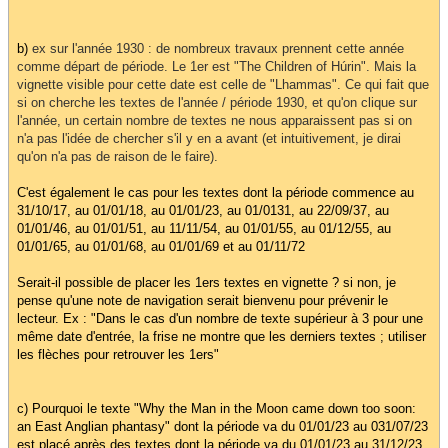
b)
ex sur l'année 1930 : de nombreux travaux prennent cette année
comme départ de période. Le 1er est "The Children of Húrin". Mais la
vignette visible pour cette date est celle de "Lhammas". Ce qui fait que
si on cherche les textes de l'année / période 1930, et qu'on clique sur
l'année, un certain nombre de textes ne nous apparaissent pas si on
n'a pas l'idée de chercher s'il y en a avant (et intuitivement, je dirai
qu'on n'a pas de raison de le faire).
C'est également le cas pour les textes dont la période commence au
31/10/17, au 01/01/18, au 01/01/23, au 01/0131, au 22/09/37, au
01/01/46, au 01/01/51, au 11/11/54, au 01/01/55, au 01/12/55, au
01/01/65, au 01/01/68, au 01/01/69 et au 01/11/72
Serait-il possible de placer les 1ers textes en vignette ? si non, je
pense qu'une note de navigation serait bienvenu pour prévenir le
lecteur. Ex : "Dans le cas d'un nombre de texte supérieur à 3 pour une
même date d'entrée, la frise ne montre que les derniers textes ; utiliser
les flèches pour retrouver les 1ers"
c) Pourquoi le texte "Why the Man in the Moon came down too soon:
an East Anglian phantasy" dont la période va du 01/01/23 au 031/07/23
est placé après des textes dont la période va du 01/01/23 au 31/12/23