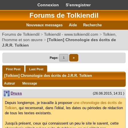
Connexion
S’enregistrer
Forums de Tolkiendil
Nouveaux messages
Aide
Recherche
Forums de Tolkiendil
>
Tolkiendil - www.tolkiendil.com
>
Tolkien,
l'homme et son œuvre
>
[Tolkien] Chronologie des écrits de
J.R.R. Tolkien
Page:
1
»
First Post
Last Post
[Tolkien] Chronologie des écrits de J.R.R. Tolkien
Auteur
Message
Druss
(26.06.2015, 14:31 )
Depuis longtemps, je travaille à proposer
une chronologie des écrits de
Tolkien
, qui recenserait, dans l'idéal, les dates ou périodes de rédaction
de tous les textes existants.
Jusqu'à présent, ceux qui connaissent un peu le site le savent, cette