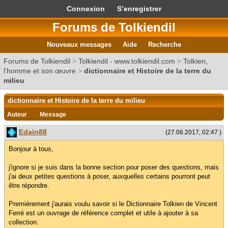
Connexion
S’enregistrer
Forums de Tolkiendil
Nouveaux messages
Aide
Recherche
Forums de Tolkiendil
>
Tolkiendil - www.tolkiendil.com
>
Tolkien,
l'homme et son œuvre
>
dictionnaire et Histoire de la terre du
milieu
dictionnaire et Histoire de la terre du milieu
Auteur
Message
Edain88
(27.06.2017, 02:47 )
Bonjour à tous,
j'ignore si je suis dans la bonne section pour poser des questions, mais
j'ai deux petites questions à poser, auxquelles certains pourront peut
être répondre.
Premièrement j'aurais voulu savoir si le Dictionnaire Tolkien de Vincent
Ferré est un ouvrage de référence complet et utile à ajouter à sa
collection.