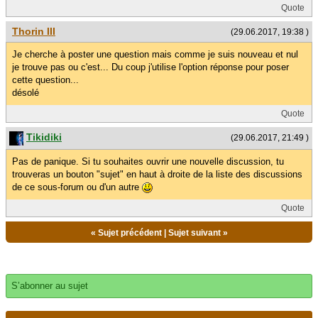
Quote
Thorin III
(29.06.2017, 19:38 )
Je cherche à poster une question mais comme je suis nouveau et nul
je trouve pas ou c'est... Du coup j'utilise l'option réponse pour poser
cette question...
désolé
Quote
Tikidiki
(29.06.2017, 21:49 )
Pas de panique. Si tu souhaites ouvrir une nouvelle discussion, tu
trouveras un bouton "sujet" en haut à droite de la liste des discussions
de ce sous-forum ou d'un autre
Quote
«
Sujet précédent
|
Sujet suivant
»
S’abonner au sujet