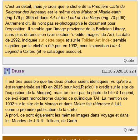
C'est un détail, mais je crois que le cliché de la
Première Carte du
Seigneur des Anneaux
est le même dans
Maker of Middle-earth
(Fig.179 p. 399) et dans
Art of the Lord of The Rings
(Fig. 70 p.96).
Autrement dit, ils n'ont pas re-photographié le document pour
l'exposition. Il semble que l'image provienne de la Bodleian Library,
sans plus de précision (voir section "crédits images" de
Art
). La date
de 1992, indiquée
sur cette page
et sur le
Tolkien Art Index
semble
signifier que le cliché a été pris en 1992, pour l'exposition
Life &
Legend
à Oxford (et le catalogue associé).
Quote
Druss
(11.10.2020, 10:22 )
Il est très possible que les deux photos soient identiques, vu qu'elle a
été renumérisée en HD en 2015 pour AotLR (d'où le crédit sur le site de
l'exposition de la Morgan), mais ce n'est pas la photo de Life & Legend,
celle-ci étant monochrome d'après ce qu'indique TAI. La mention de
1992 sur le site de la Morgan et dans Maker fait référence à L&L
comme première publication de la carte.
A priori, ce sont également les mêmes images dans Voyage et dans
les Mondes de J.R.R. Tolkien, de Garth.
Quote