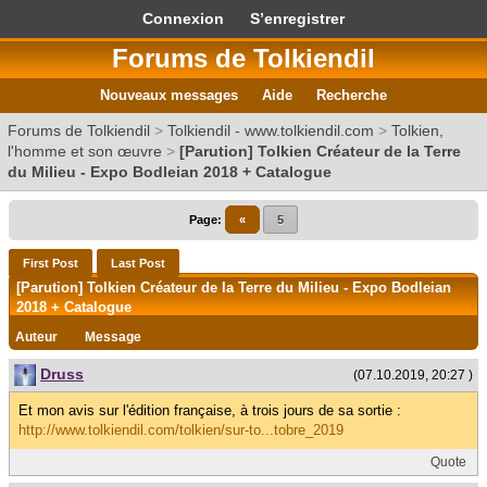
Connexion
S’enregistrer
Forums de Tolkiendil
Nouveaux messages
Aide
Recherche
Forums de Tolkiendil
>
Tolkiendil - www.tolkiendil.com
>
Tolkien,
l'homme et son œuvre
>
[Parution] Tolkien Créateur de la Terre
du Milieu - Expo Bodleian 2018 + Catalogue
Page:
«
5
First Post
Last Post
[Parution] Tolkien Créateur de la Terre du Milieu - Expo Bodleian
2018 + Catalogue
Auteur
Message
Druss
(07.10.2019, 20:27 )
Et mon avis sur l'édition française, à trois jours de sa sortie :
http://www.tolkiendil.com/tolkien/sur-to...tobre_2019
Quote