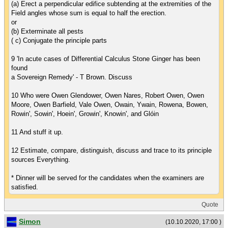
(a) Erect a perpendicular edifice subtending at the extremities of the
Field angles whose sum is equal to half the erection.
or
(b) Exterminate all pests
( c) Conjugate the principle parts
9 'In acute cases of Differential Calculus Stone Ginger has been
found
a Sovereign Remedy' - T Brown. Discuss
10 Who were Owen Glendower, Owen Nares, Robert Owen, Owen
Moore, Owen Barfield, Vale Owen, Owain, Ywain, Rowena, Bowen,
Rowin', Sowin', Hoein', Growin', Knowin', and Glóin
11 And stuff it up.
12 Estimate, compare, distinguish, discuss and trace to its principle
sources Everything.
* Dinner will be served for the candidates when the examiners are
satisfied.
Quote
Simon
(10.10.2020, 17:00 )