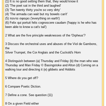
(1) It is no good setting them that, they would know it
(2) 'The poet sat in the third and laughed'
(3) 'Ten twenty thirty you're so very dirty'
(4) 'The armada can wait but my bowels can't'
(5) παντα σφαιρει ('everything on earth')
(6) Felix qui portuit felis cognoscere caudam ('happy is he who has
been able to know a cat's tail')
2 What are the five principle weaknesses of the 'Orpheus'?
3 Discuss the orchestral uses and abuses of the Viol de Gambons,
the
Silver Trumpet, the Cor Anglais and the Cuckold's Horn
4 Distinguish between (a) Thursday and Friday (b) the man who was
Thursday and Man Friday © Basingstoke and Alton (d) Coming on a
walking tour and directing it (e) gibbets and Hobbits
5 Where do you get off?
6 Compare Poetic Diction.
7 Define a cone. See question (11)
8 On a given Field either