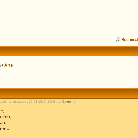
Recherc
m
›
Arts
ication du message : 25.03.2016, 16:49 par
Daeron
.)
re,
mière,
tard
re...