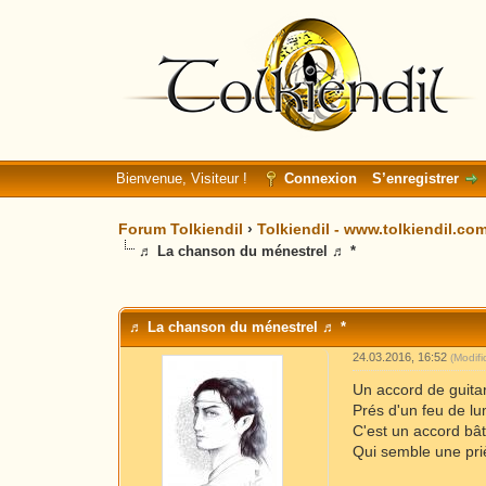
Bienvenue, Visiteur !
Connexion
S’enregistrer
Forum Tolkiendil
›
Tolkiendil - www.tolkiendil.co
♬ La chanson du ménestrel ♬ *
Moyenne : 0 (0 vote(s))
1
2
3
4
5
♬ La chanson du ménestrel ♬ *
24.03.2016, 16:52
(Modif
Un accord de guita
Prés d'un feu de lu
C'est un accord bâ
Qui semble une priè