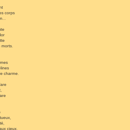
nt
es corps
n...
ûte
dor
tte
 morts.
armes
lines
le charme.
fare
,
gare
é
tueux,
té,
ux cieux.