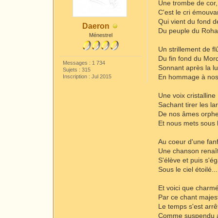
Une trombe de cor,
C'est le cri émouva
Qui vient du fond d
Daeron
Du peuple du Roha
Ménestrel
Un strillement de fl
Du fin fond du Mor
Messages : 1 734
Sonnant après la lu
Sujets : 315
En hommage à nos
Inscription : Jul 2015
Une voix cristalline
Sachant tirer les l
De nos âmes orphe
Et nous mets sous 
Au coeur d'une fan
Une chanson renaît
S'élève et puis s'é
Sous le ciel étoilé...
Et voici que charm
Par ce chant majes
Le temps s'est arrê
Comme suspendu a