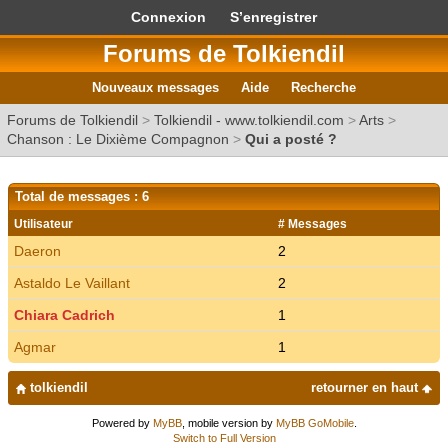
Connexion
S’enregistrer
Forums de Tolkiendil
Nouveaux messages
Aide
Recherche
Forums de Tolkiendil
>
Tolkiendil - www.tolkiendil.com
>
Arts
>
Chanson : Le Dixième Compagnon
>
Qui a posté ?
Total de messages : 6
Utilisateur
# Messages
Daeron
2
Astaldo Le Vaillant
2
Chiara Cadrich
1
Agmar
1
tolkiendil
retourner en haut
Powered by
MyBB
, mobile version by
MyBB GoMobile
.
Switch to Full Version