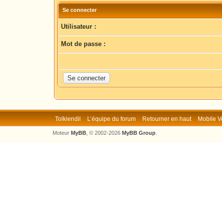
Se connecter
Utilisateur :
Mot de passe :
Tolkiendil
L’équipe du forum
Retourner en haut
Mobile V
Moteur
MyBB
, © 2002-2026
MyBB Group
.