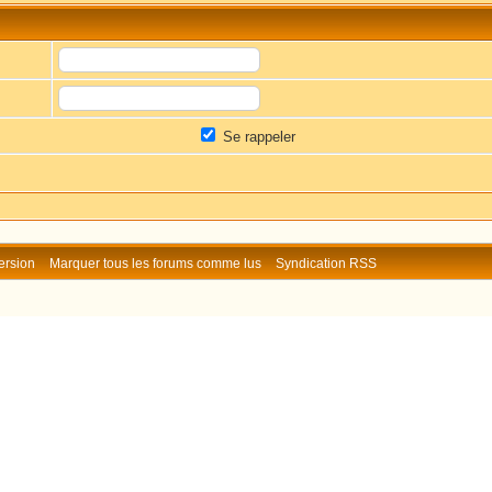
Se rappeler
ersion
Marquer tous les forums comme lus
Syndication RSS