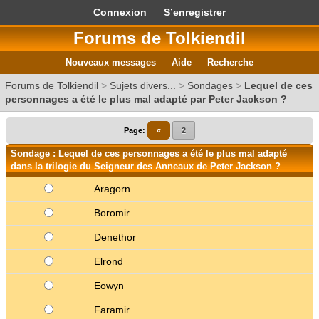
Connexion
S’enregistrer
Forums de Tolkiendil
Nouveaux messages
Aide
Recherche
Forums de Tolkiendil
>
Sujets divers...
>
Sondages
>
Lequel de ces
personnages a été le plus mal adapté par Peter Jackson ?
Page:
«
2
Sondage : Lequel de ces personnages a été le plus mal adapté
dans la trilogie du Seigneur des Anneaux de Peter Jackson ?
Aragorn
Boromir
Denethor
Elrond
Eowyn
Faramir