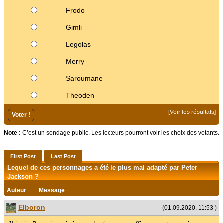
Frodo
Gimli
Legolas
Merry
Saroumane
Theoden
[
Voir les résultats
]
Note :
C’est un sondage public. Les lecteurs pourront voir les choix des votants.
First Post
Last Post
Lequel de ces personnages a été le plus mal adapté par Peter
Jackson ?
Auteur
Message
Elboron
(01.09.2020, 11:53 )