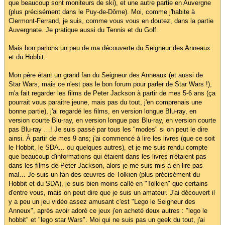
que beaucoup sont moniteurs de ski), et une autre partie en Auvergne
(plus précisément dans le Puy-de-Dôme). Moi, comme j'habite à
Clermont-Ferrand, je suis, comme vous vous en doutez, dans la partie
Auvergnate. Je pratique aussi du Tennis et du Golf.
Mais bon parlons un peu de ma découverte du Seigneur des Anneaux
et du Hobbit :
Mon père étant un grand fan du Seigneur des Anneaux (et aussi de
Star Wars, mais ce n'est pas le bon forum pour parler de Star Wars !),
m'a fait regarder les films de Peter Jackson à partir de mes 5-6 ans (ça
pourrait vous paraitre jeune, mais pas du tout, j'en comprenais une
bonne partie), j'ai regardé les films, en version longue Blu-ray, en
version courte Blu-ray, en version longue pas Blu-ray, en version courte
pas Blu-ray …! Je suis passé par tous les "modes" si on peut le dire
ainsi. À partir de mes 9 ans; j'ai commencé à lire les livres (que ce soit
le Hobbit, le SDA... ou quelques autres), et je me suis rendu compte
que beaucoup d'informations qui étaient dans les livres n'étaient pas
dans les films de Peter Jackson, alors je me suis mis à en lire pas
mal… Je suis un fan des œuvres de Tolkien (plus précisément du
Hobbit et du SDA), je suis bien moins callé en "Tolkien" que certains
d'entre vous, mais on peut dire que je suis un amateur. J'ai découvert il
y a peu un jeu vidéo assez amusant c'est "Lego le Seigneur des
Anneux", après avoir adoré ce jeux j'en acheté deux autres : "lego le
hobbit" et "lego star Wars". Moi qui ne suis pas un geek du tout, j'ai