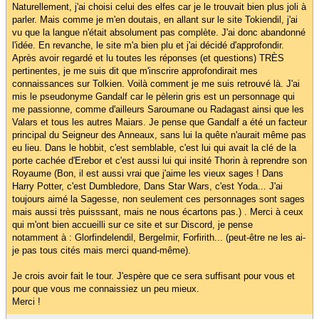
Naturellement, j'ai choisi celui des elfes car je le trouvait bien plus joli à
parler. Mais comme je m'en doutais, en allant sur le site Tokiendil, j'ai
vu que la langue n'était absolument pas complète. J'ai donc abandonné
l'idée. En revanche, le site m'a bien plu et j'ai décidé d'approfondir.
Après avoir regardé et lu toutes les réponses (et questions) TRÈS
pertinentes, je me suis dit que m'inscrire approfondirait mes
connaissances sur Tolkien. Voilà comment je me suis retrouvé là. J'ai
mis le pseudonyme Gandalf car le pèlerin gris est un personnage qui
me passionne, comme d'ailleurs Saroumane ou Radagast ainsi que les
Valars et tous les autres Maiars. Je pense que Gandalf a été un facteur
principal du Seigneur des Anneaux, sans lui la quête n'aurait même pas
eu lieu. Dans le hobbit, c'est semblable, c'est lui qui avait la clé de la
porte cachée d'Erebor et c'est aussi lui qui insité Thorin à reprendre son
Royaume (Bon, il est aussi vrai que j'aime les vieux sages ! Dans
Harry Potter, c'est Dumbledore, Dans Star Wars, c'est Yoda... J'ai
toujours aimé la Sagesse, non seulement ces personnages sont sages
mais aussi très puisssant, mais ne nous écartons pas.) . Merci à ceux
qui m'ont bien accueilli sur ce site et sur Discord, je pense
notamment à : Glorfindelendil, Bergelmir, Forfirith... (peut-être ne les ai-
je pas tous cités mais merci quand-même).
Je crois avoir fait le tour. J'espère que ce sera suffisant pour vous et
pour que vous me connaissiez un peu mieux.
Merci !