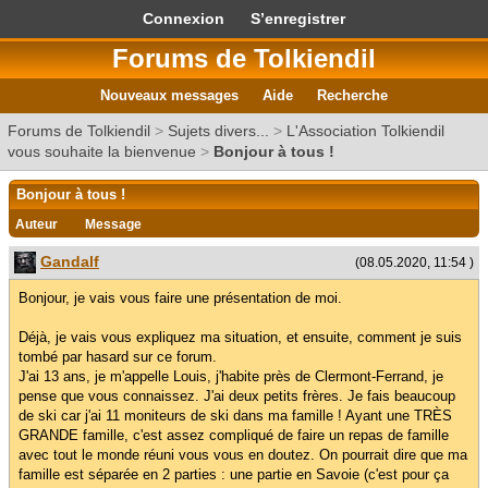
Connexion
S’enregistrer
Forums de Tolkiendil
Nouveaux messages
Aide
Recherche
Forums de Tolkiendil
>
Sujets divers...
>
L'Association Tolkiendil
vous souhaite la bienvenue
>
Bonjour à tous !
Bonjour à tous !
Auteur
Message
Gandalf
(08.05.2020, 11:54 )
Bonjour, je vais vous faire une présentation de moi.
Déjà, je vais vous expliquez ma situation, et ensuite, comment je suis
tombé par hasard sur ce forum.
J'ai 13 ans, je m'appelle Louis, j'habite près de Clermont-Ferrand, je
pense que vous connaissez. J'ai deux petits frères. Je fais beaucoup
de ski car j'ai 11 moniteurs de ski dans ma famille ! Ayant une TRÈS
GRANDE famille, c'est assez compliqué de faire un repas de famille
avec tout le monde réuni vous vous en doutez. On pourrait dire que ma
famille est séparée en 2 parties : une partie en Savoie (c'est pour ça