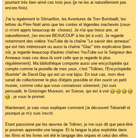
pourtant très bien aimé ces trois jeux (je ne les ai naturellement pas
encore finis).
J'ai lu également le Silmarillon, les Aventures de Tom Bombadil, les
lettres du Père Noël ainsi que les contes et légendes inachevés (ceux-
ci m'ont appris beaucoup de choses). Je n'ai que treize ans, et
naturellement, j'en encore BEAUCOUP à lire (et à voir). Je regarde
notamment des vidéos YouTube de la chaîne "Le savoir des anneaux"
qui est très intéressant ou aussi la chaîne "Glaz" très explicative (bien
sûr, je regarde beaucoup d'autres chaînes YouTube sur le Seigneur des
Anneaux mais ces deux-là sont celle que je regarde le plus
régulièrement). Ma bibliothèque comporte aussi une encyclopédie qui
compte comme la prunelle de mes yeux, c'est "Tolkien, l'Encyclopédie
Illustrée" de David Day qui est un vrai bijou. En tout cas, mon rêve
serait de collectionner le plus d'objets possible et d'en ouvrir un petit
musée, comme celui que vous connaissez sûrement, j'en suis
persuadé, le Greisinger Museum, en Suisse, qui est à voir
, je vous le promet.
Maintenant, je vais vous expliquer comment j'ai découvert Tokiendil et
pourquoi je m'y suis inscrit.
Etant passionné par les œuvres de Tolkien, je me suis dit que peut-être
je pourrais apprendre une langue. Et la langue la plus exploitée dans
les films et les livres ont été le langage des orques et celui des elfes.