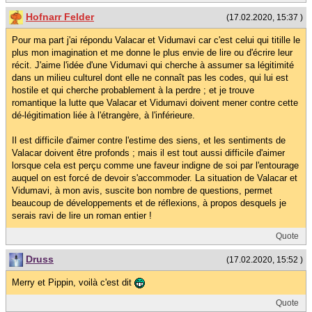
Hofnarr Felder
(17.02.2020, 15:37 )
Pour ma part j'ai répondu Valacar et Vidumavi car c'est celui qui titille le
plus mon imagination et me donne le plus envie de lire ou d'écrire leur
récit. J'aime l'idée d'une Vidumavi qui cherche à assumer sa légitimité
dans un milieu culturel dont elle ne connaît pas les codes, qui lui est
hostile et qui cherche probablement à la perdre ; et je trouve
romantique la lutte que Valacar et Vidumavi doivent mener contre cette
dé-légitimation liée à l'étrangère, à l'inférieure.
Il est difficile d'aimer contre l'estime des siens, et les sentiments de
Valacar doivent être profonds ; mais il est tout aussi difficile d'aimer
lorsque cela est perçu comme une faveur indigne de soi par l'entourage
auquel on est forcé de devoir s'accommoder. La situation de Valacar et
Vidumavi, à mon avis, suscite bon nombre de questions, permet
beaucoup de développements et de réflexions, à propos desquels je
serais ravi de lire un roman entier !
Quote
Druss
(17.02.2020, 15:52 )
Merry et Pippin, voilà c'est dit
Quote