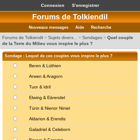
Connexion
S’enregistrer
Forums de Tolkiendil
Nouveaux messages
Aide
Recherche
Forums de Tolkiendil
>
Sujets divers...
>
Sondages
>
Quel couple
de la Terre du Milieu vous inspire le plus ?
Sondage : Lequel de ces couples vous inspire le plus ?
Beren & Lúthien
Arwen & Aragorn
Tuor & Idril
Elwing & Eärendel
Túrin & Nienor Niniel
Aldarion & Erendis
Galadriel & Celeborn