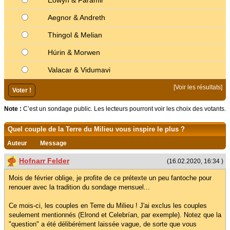
Eowyn & Faramir
Aegnor & Andreth
Thingol & Melian
Húrin & Morwen
Valacar & Vidumavi
[
Voir les résultats
]
Note :
C’est un sondage public. Les lecteurs pourront voir les choix des votants.
Quel couple de la Terre du Milieu vous inspire le plus ?
Auteur
Message
Hofnarr Felder
(16.02.2020, 16:34 )
Mois de février oblige, je profite de ce prétexte un peu fantoche pour
renouer avec la tradition du sondage mensuel...
Ce mois-ci, les couples en Terre du Milieu ! J'ai exclus les couples
seulement mentionnés (Elrond et Celebrían, par exemple). Notez que la
"question" a été délibérément laissée vague, de sorte que vous