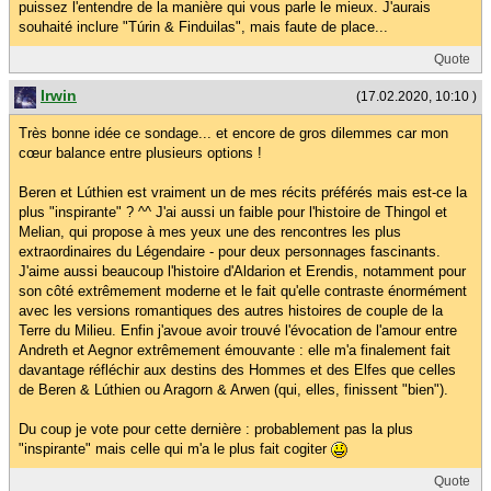
puissez l'entendre de la manière qui vous parle le mieux. J'aurais
souhaité inclure "Túrin & Finduilas", mais faute de place...
Quote
Irwin
(17.02.2020, 10:10 )
Très bonne idée ce sondage... et encore de gros dilemmes car mon
cœur balance entre plusieurs options !
Beren et Lúthien est vraiment un de mes récits préférés mais est-ce la
plus "inspirante" ? ^^ J'ai aussi un faible pour l'histoire de Thingol et
Melian, qui propose à mes yeux une des rencontres les plus
extraordinaires du Légendaire - pour deux personnages fascinants.
J'aime aussi beaucoup l'histoire d'Aldarion et Erendis, notamment pour
son côté extrêmement moderne et le fait qu'elle contraste énormément
avec les versions romantiques des autres histoires de couple de la
Terre du Milieu. Enfin j'avoue avoir trouvé l'évocation de l'amour entre
Andreth et Aegnor extrêmement émouvante : elle m'a finalement fait
davantage réfléchir aux destins des Hommes et des Elfes que celles
de Beren & Lúthien ou Aragorn & Arwen (qui, elles, finissent "bien").
Du coup je vote pour cette dernière : probablement pas la plus
"inspirante" mais celle qui m'a le plus fait cogiter
Quote