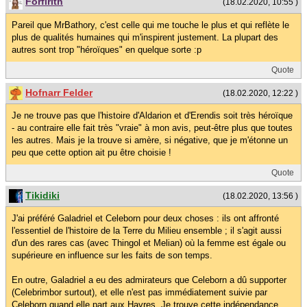
Forfirith
(18.02.2020, 10:55 )
Pareil que MrBathory, c'est celle qui me touche le plus et qui reflète le
plus de qualités humaines qui m'inspirent justement. La plupart des
autres sont trop "héroïques" en quelque sorte :p
Quote
Hofnarr Felder
(18.02.2020, 12:22 )
Je ne trouve pas que l'histoire d'Aldarion et d'Erendis soit très héroïque
- au contraire elle fait très "vraie" à mon avis, peut-être plus que toutes
les autres. Mais je la trouve si amère, si négative, que je m'étonne un
peu que cette option ait pu être choisie !
Quote
Tikidiki
(18.02.2020, 13:56 )
J'ai préféré Galadriel et Celeborn pour deux choses : ils ont affronté
l'essentiel de l'histoire de la Terre du Milieu ensemble ; il s'agit aussi
d'un des rares cas (avec Thingol et Melian) où la femme est égale ou
supérieure en influence sur les faits de son temps.
En outre, Galadriel a eu des admirateurs que Celeborn a dû supporter
(Celebrimbor surtout), et elle n'est pas immédiatement suivie par
Celeborn quand elle part aux Havres. Je trouve cette indépendance