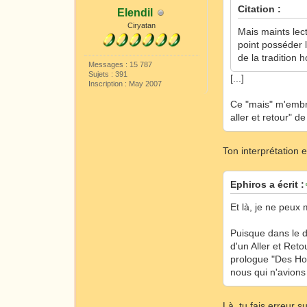
Citation :
Elendil
Ciryatan
Mais maints lec
point posséder l
de la tradition
Messages : 15 787
Sujets : 391
[...]
Inscription : May 2007
Ce "mais" m'embrou
aller et retour" d
Ton interprétation e
Ephiros a écrit :
Et là, je ne peux
Puisque dans le d
d'un Aller et Ret
prologue "Des Hob
nous qui n'avions 
Là, tu fais erreur s