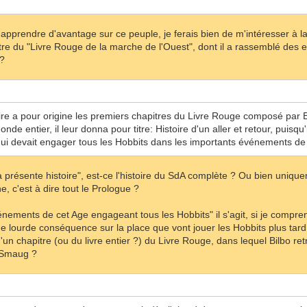
 apprendre d'avantage sur ce peuple, je ferais bien de m'intéresser à l
re du "Livre Rouge de la marche de l'Ouest", dont il a rassemblé des ext
 ?
ire a pour origine les premiers chapitres du Livre Rouge composé par 
de entier, il leur donna pour titre: Histoire d'un aller et retour, puisqu
qui devait engager tous les Hobbits dans les importants événements de c
a présente histoire", est-ce l'histoire du SdA complète ? Ou bien uniquem
, c'est à dire tout le Prologue ?
nements de cet Age engageant tous les Hobbits" il s'agit, si je compre
ne lourde conséquence sur la place que vont jouer les Hobbits plus tard 
 d'un chapitre (ou du livre entier ?) du Livre Rouge, dans lequel Bilbo 
 Smaug ?