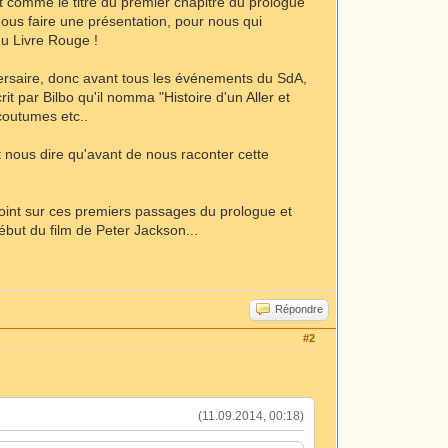
t comme le titre du premier chapitre du prologue
nous faire une présentation, pour nous qui
 du Livre Rouge !
niversaire, donc avant tous les événements du SdA,
it par Bilbo qu'il nomma "Histoire d'un Aller et
coutumes etc..
nous dire qu'avant de nous raconter cette
 point sur ces premiers passages du prologue et
 début du film de Peter Jackson...
Répondre
#2
(11.09.2014, 00:18)