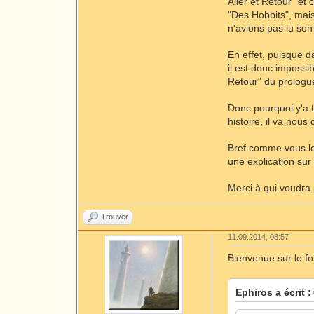
Aller et Retour" et
"Des Hobbits", mais
n'avions pas lu son 
En effet, puisque d
il est donc impossib
Retour" du prologu
Donc pourquoi y'a t
histoire, il va nous 
Bref comme vous le 
une explication sur 
Merci à qui voudra
Trouver
11.09.2014, 08:57
Bienvenue sur le f
Ephiros a écrit :