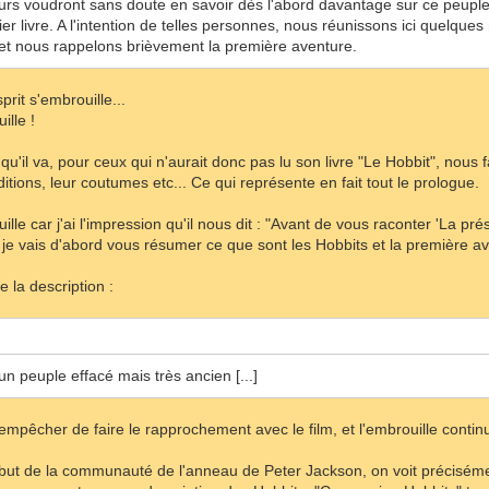
urs voudront sans doute en savoir dès l'abord davantage sur ce peuple
r livre. A l'intention de telles personnes, nous réunissons ici quelques 
, et nous rappelons brièvement la première aventure.
rit s'embrouille...
ille !
t qu'il va, pour ceux qui n'aurait donc pas lu son livre "Le Hobbit", nou
itions, leur coutumes etc... Ce qui représente en fait tout le prologue.
le car j'ai l'impression qu'il nous dit : "Avant de vous raconter 'La prés
', je vais d'abord vous résumer ce que sont les Hobbits et la première a
 la description :
un peuple effacé mais très ancien [...]
'empêcher de faire le rapprochement avec le film, et l'embrouille conti
ut de la communauté de l'anneau de Peter Jackson, on voit précisément 