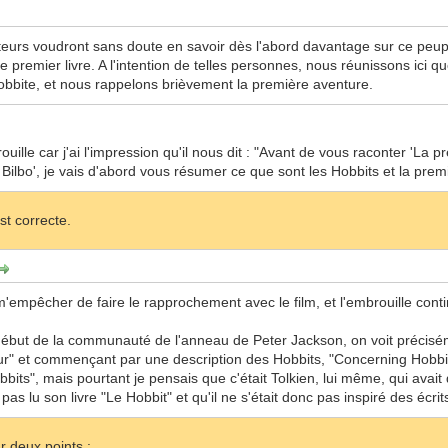
teurs voudront sans doute en savoir dès l'abord davantage sur ce peup
e premier livre. A l'intention de telles personnes, nous réunissons ici q
 hobbite, et nous rappelons brièvement la première aventure.
ille car j'ai l'impression qu'il nous dit : "Avant de vous raconter 'La pr
e Bilbo', je vais d'abord vous résumer ce que sont les Hobbits et la prem
st correcte.
 m'empêcher de faire le rapprochement avec le film, et l'embrouille cont
ébut de la communauté de l'anneau de Peter Jackson, on voit précisémen
our" et commençant par une description des Hobbits, "Concerning Hobbit
bits", mais pourtant je pensais que c'était Tolkien, lui même, qui avait
pas lu son livre "Le Hobbit" et qu'il ne s'était donc pas inspiré des écri
ur deux points :