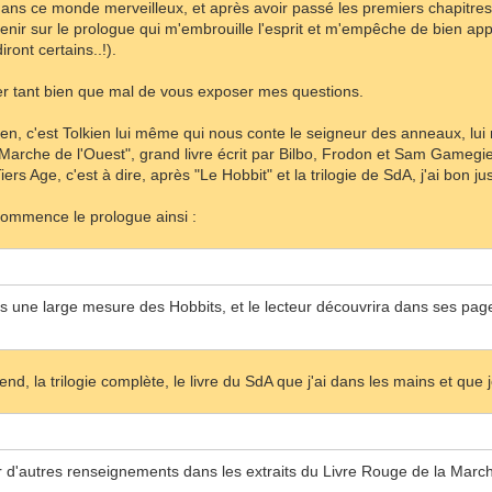
ans ce monde merveilleux, et après avoir passé les premiers chapitr
ir sur le prologue qui m'embrouille l'esprit et m'empêche de bien app
iront certains..!).
er tant bien que mal de vous exposer mes questions.
en, c'est Tolkien lui même qui nous conte le seigneur des anneaux, lui
 Marche de l'Ouest", grand livre écrit par Bilbo, Frodon et Sam Gameg
iers Age, c'est à dire, après "Le Hobbit" et la trilogie de SdA, j'ai bon ju
commence le prologue ainsi :
ans une large mesure des Hobbits, et le lecteur découvrira dans ses pa
ntend, la trilogie complète, le livre du SdA que j'ai dans les mains et qu
 d'autres renseignements dans les extraits du Livre Rouge de la Marche 