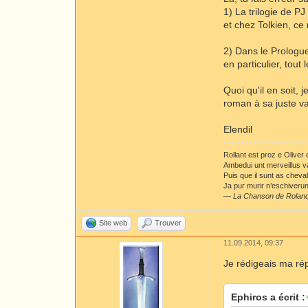
1) La trilogie de PJ
et chez Tolkien, ce
2) Dans le Prologu
en particulier, tout
Quoi qu'il en soit,
roman à sa juste v
Elendil
Rollant est proz e Oliver
Ambedui unt merveillus v
Puis que il sunt as cheva
Ja pur murir n’eschiverunt
—
La Chanson de Rolan
Site web
Trouver
11.09.2014, 09:37
Je rédigeais ma ré
Ephiros a écrit :