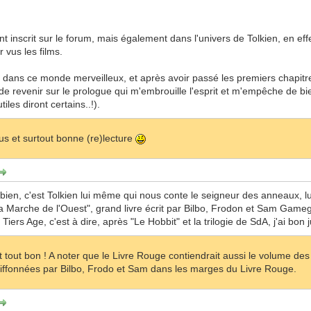
nt inscrit sur le forum, mais également dans l'univers de Tolkien, en ef
r vus les films.
 dans ce monde merveilleux, et après avoir passé les premiers chapit
 revenir sur le prologue qui m'embrouille l'esprit et m'empêche de bi
iles diront certains..!).
s et surtout bonne (re)lecture
bien, c'est Tolkien lui même qui nous conte le seigneur des anneaux, l
a Marche de l'Ouest", grand livre écrit par Bilbo, Frodon et Sam Gam
 Tiers Age, c'est à dire, après "Le Hobbit" et la trilogie de SdA, j'ai bon 
st tout bon ! A noter que le Livre Rouge contiendrait aussi le volume de
iffonnées par Bilbo, Frodo et Sam dans les marges du Livre Rouge.