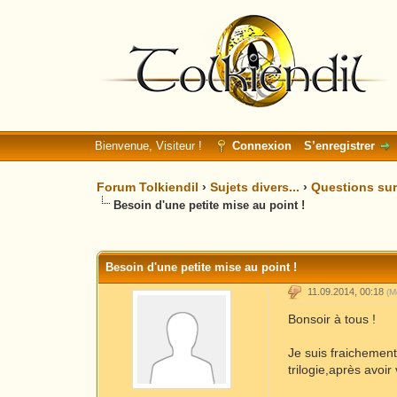
Bienvenue, Visiteur !
Connexion
S’enregistrer
Forum Tolkiendil
›
Sujets divers...
›
Questions sur 
Besoin d'une petite mise au point !
Moyenne : 0 (0 vote(s))
1
2
3
4
5
Besoin d'une petite mise au point !
11.09.2014, 00:18
(M
Bonsoir à tous !
Je suis fraichement
trilogie,après avoir 