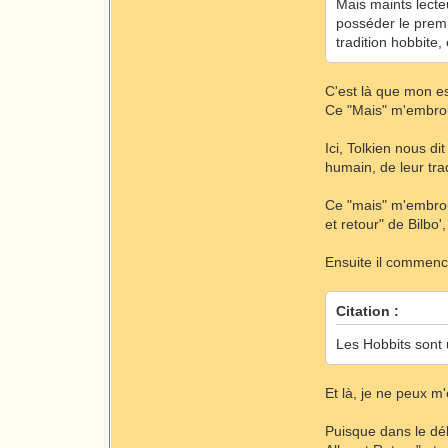
Mais maints lecte
posséder le premie
tradition hobbite
C'est là que mon esp
Ce "Mais" m'embrou
Ici, Tolkien nous di
humain, de leur trad
Ce "mais" m'embrouil
et retour" de Bilbo
Ensuite il commence
Citation :
Les Hobbits sont 
Et là, je ne peux m
Puisque dans le déb