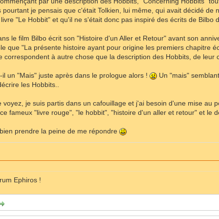
 commençant par une description des Hobbits, "Concerning Hobbits" tou
 pourtant je pensais que c'était Tolkien, lui même, qui avait décidé de 
livre "Le Hobbit" et qu'il ne s'était donc pas inspiré des écrits de Bilbo
ans le film Bilbo écrit son "Histoire d'un Aller et Retour" avant son an
le que "La présente histoire ayant pour origine les premiers chapitre écr
e correspondent à autre chose que la description des Hobbits, de leur 
-il un "Mais" juste après dans le prologue alors !
Un "mais" semblant 
décrire les Hobbits..
voyez, je suis partis dans un cafouillage et j'ai besoin d'une mise au
ce fameux "livre rouge", "le hobbit", "histoire d'un aller et retour" et le
 bien prendre la peine de me répondre
orum Ephiros !