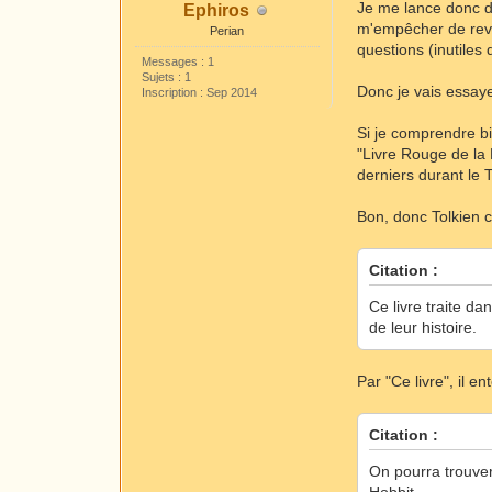
Je me lance donc d
Ephiros
m'empêcher de reven
Perian
questions (inutiles d
Messages : 1
Sujets : 1
Donc je vais essay
Inscription : Sep 2014
Si je comprendre bi
"Livre Rouge de la
derniers durant le T
Bon, donc Tolkien 
Citation :
Ce livre traite d
de leur histoire.
Par "Ce livre", il e
Citation :
On pourra trouver