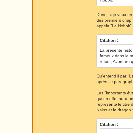
Hobbit.
Donc, si je veux en
des premiers chapit
appela "Le Hobbit"
Citation :
La présente histo
fameux dans le mon
retour, Aventure 
Qu'entend il par "L
après ce paragraphe
Les "importants évé
qui en effet aura u
représente le titre
Nains et le dragon
Citation :