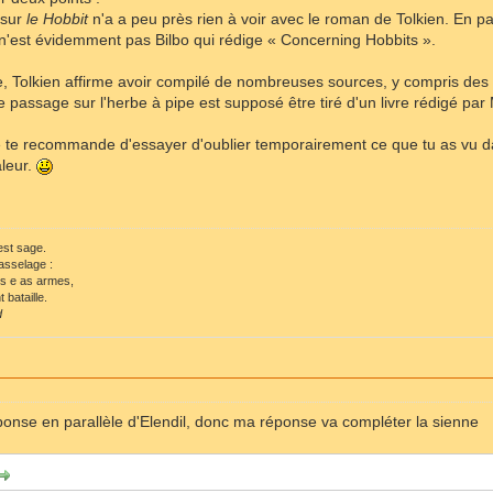
 sur
le Hobbit
n'a a peu près rien à voir avec le roman de Tolkien. En pa
 n'est évidemment pas Bilbo qui rédige « Concerning Hobbits ».
e, Tolkien affirme avoir compilé de nombreuses sources, y compris des
 le passage sur l'herbe à pipe est supposé être tiré d'un livre rédigé par
 je te recommande d'essayer d'oublier temporairement ce que tu as vu da
aleur.
 est sage.
asselage :
ls e as armes,
 bataille.
d
ponse en parallèle d'Elendil, donc ma réponse va compléter la sienne