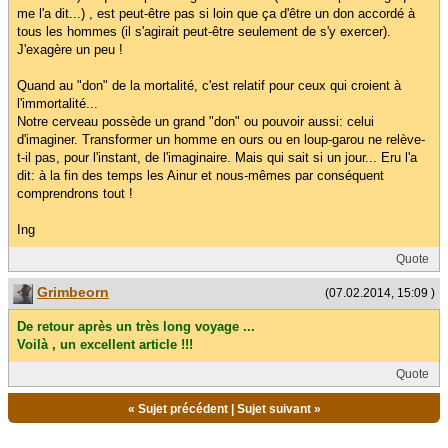
me l'a dit...) , est peut-être pas si loin que ça d'être un don accordé à
tous les hommes (il s'agirait peut-être seulement de s'y exercer).
J'exagère un peu !
Quand au "don" de la mortalité, c'est relatif pour ceux qui croient à
l'immortalité...
Notre cerveau possède un grand "don" ou pouvoir aussi: celui
d'imaginer. Transformer un homme en ours ou en loup-garou ne relève-
t-il pas, pour l'instant, de l'imaginaire. Mais qui sait si un jour... Eru l'a
dit: à la fin des temps les Ainur et nous-mêmes par conséquent
comprendrons tout !
Ing
Quote
Grimbeorn
(07.02.2014, 15:09 )
De retour après un très long voyage ...
Voilà , un excellent article !!!
Quote
«
Sujet précédent
|
Sujet suivant
»