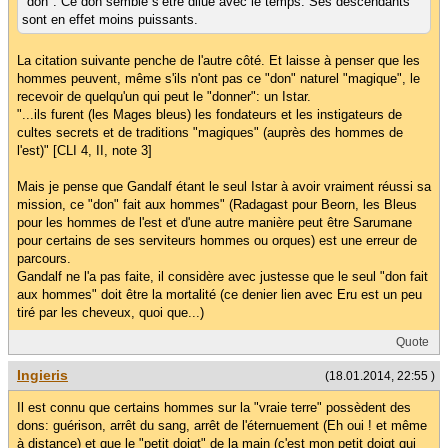
"don". Ce don semble s’être dilué avec le temps. Ses descendants
sont en effet moins puissants.
La citation suivante penche de l'autre côté. Et laisse à penser que les
hommes peuvent, même s'ils n'ont pas ce "don" naturel "magique", le
recevoir de quelqu'un qui peut le "donner": un Istar.
"...ils furent (les Mages bleus) les fondateurs et les instigateurs de
cultes secrets et de traditions "magiques" (auprès des hommes de
l'est)" [CLI 4, II, note 3]
Mais je pense que Gandalf étant le seul Istar à avoir vraiment réussi sa
mission, ce "don" fait aux hommes" (Radagast pour Beorn, les Bleus
pour les hommes de l'est et d'une autre manière peut être Sarumane
pour certains de ses serviteurs hommes ou orques) est une erreur de
parcours.
Gandalf ne l'a pas faite, il considère avec justesse que le seul "don fait
aux hommes" doit être la mortalité (ce denier lien avec Eru est un peu
tiré par les cheveux, quoi que...)
Quote
Ingieris
(18.01.2014, 22:55 )
Il est connu que certains hommes sur la "vraie terre" possèdent des
dons: guérison, arrêt du sang, arrêt de l'éternuement (Eh oui ! et même
à distance) et que le "petit doigt" de la main (c'est mon petit doigt qui