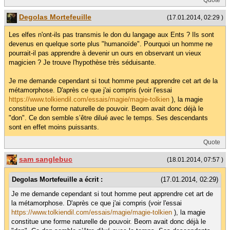
Quote
Degolas Mortefeuille
(17.01.2014, 02:29 )
Les elfes n'ont-ils pas transmis le don du langage aux Ents ? Ils sont
devenus en quelque sorte plus "humanoïde". Pourquoi un homme ne
pourrait-il pas apprendre à devenir un ours en observant un vieux
magicien ? Je trouve l'hypothèse très séduisante.
Je me demande cependant si tout homme peut apprendre cet art de la
métamorphose. D'après ce que j'ai compris (voir l'essai
https://www.tolkiendil.com/essais/magie/magie-tolkien
), la magie
constitue une forme naturelle de pouvoir. Beorn avait donc déjà le
"don". Ce don semble s’être dilué avec le temps. Ses descendants
sont en effet moins puissants.
Quote
sam sanglebuc
(18.01.2014, 07:57 )
Degolas Mortefeuille a écrit :
(17.01.2014, 02:29)
Je me demande cependant si tout homme peut apprendre cet art de
la métamorphose. D'après ce que j'ai compris (voir l'essai
https://www.tolkiendil.com/essais/magie/magie-tolkien
), la magie
constitue une forme naturelle de pouvoir. Beorn avait donc déjà le