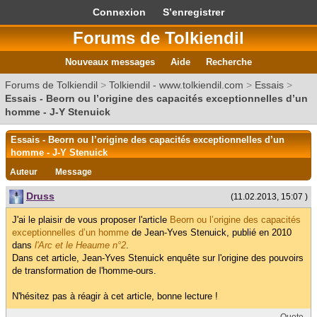
Connexion
S’enregistrer
Forums de Tolkiendil
Nouveaux messages
Aide
Recherche
Forums de Tolkiendil
>
Tolkiendil - www.tolkiendil.com
>
Essais
>
Essais - Beorn ou l’origine des capacités exceptionnelles d’un
homme - J-Y Stenuick
Essais - Beorn ou l’origine des capacités exceptionnelles d’un
homme - J-Y Stenuick
Auteur
Message
Druss
(11.02.2013, 15:07 )
J'ai le plaisir de vous proposer l'article
Beorn ou l’origine des capacités
exceptionnelles d’un homme
de Jean-Yves Stenuick, publié en 2010
dans
l'Arc et le Heaume n°2
.
Dans cet article, Jean-Yves Stenuick enquête sur l'origine des pouvoirs
de transformation de l'homme-ours.
N'hésitez pas à réagir à cet article, bonne lecture !