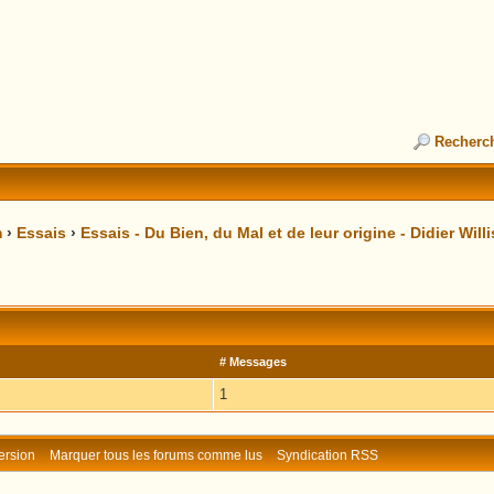
Recherc
m
›
Essais
›
Essais - Du Bien, du Mal et de leur origine - Didier Willi
# Messages
1
ersion
Marquer tous les forums comme lus
Syndication RSS