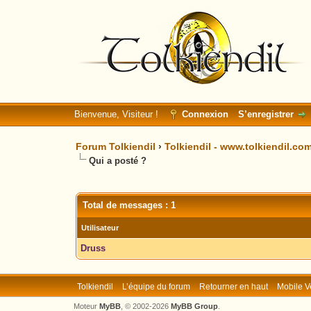
Bienvenue, Visiteur !
Connexion
S’enregistrer
Forum Tolkiendil
›
Tolkiendil - www.tolkiendil.co
Qui a posté ?
Total de messages : 1
Utilisateur
Druss
Tolkiendil
L’équipe du forum
Retourner en haut
Mobile V
Moteur
MyBB
, © 2002-2026
MyBB Group
.