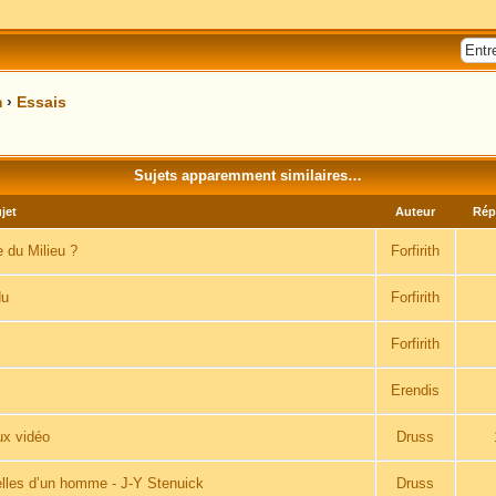
m
›
Essais
Sujets apparemment similaires…
jet
Auteur
Rép
e du Milieu ?
Forfirith
du
Forfirith
Forfirith
Erendis
ux vidéo
Druss
nelles d’un homme - J-Y Stenuick
Druss