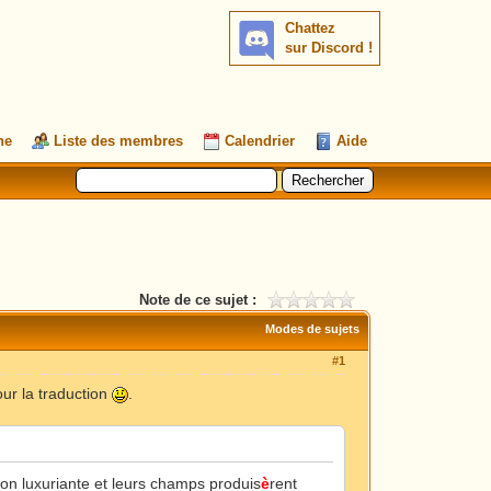
Chattez
sur Discord !
he
Liste des membres
Calendrier
Aide
Note de ce sujet :
Modes de sujets
#1
ur la traduction
.
ion luxuriante et leurs champs produis
è
rent