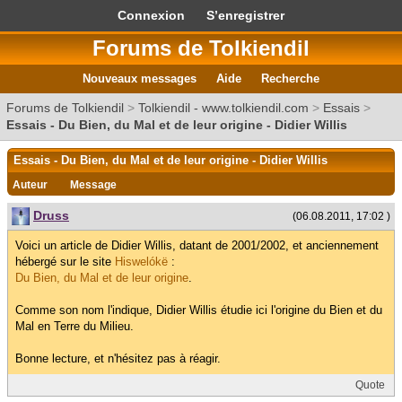
Connexion
S’enregistrer
Forums de Tolkiendil
Nouveaux messages
Aide
Recherche
Forums de Tolkiendil
>
Tolkiendil - www.tolkiendil.com
>
Essais
>
Essais - Du Bien, du Mal et de leur origine - Didier Willis
Essais - Du Bien, du Mal et de leur origine - Didier Willis
Auteur
Message
Druss
(06.08.2011, 17:02 )
Voici un article de Didier Willis, datant de 2001/2002, et anciennement
hébergé sur le site
Hiswelókë
:
Du Bien, du Mal et de leur origine
.
Comme son nom l'indique, Didier Willis étudie ici l'origine du Bien et du
Mal en Terre du Milieu.
Bonne lecture, et n'hésitez pas à réagir.
Quote