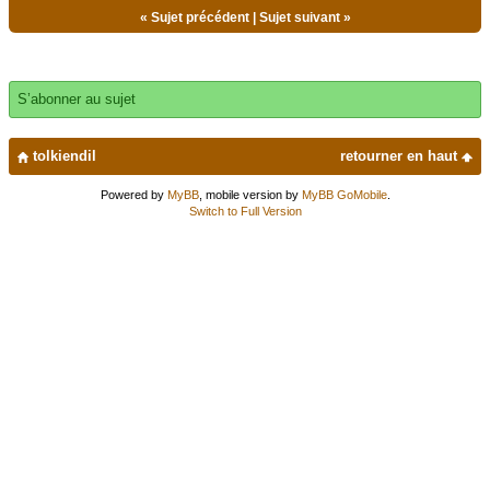
«
Sujet précédent
|
Sujet suivant
»
S’abonner au sujet
tolkiendil
retourner en haut
Powered by
MyBB
, mobile version by
MyBB GoMobile
.
Switch to Full Version