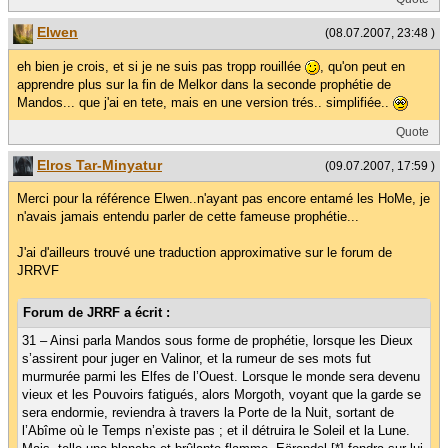
Elwen
(08.07.2007, 23:48 )
eh bien je crois, et si je ne suis pas tropp rouillée
, qu'on peut en
apprendre plus sur la fin de Melkor dans la seconde prophétie de
Mandos... que j'ai en tete, mais en une version trés.. simplifiée..
Quote
Elros Tar-Minyatur
(09.07.2007, 17:59 )
Merci pour la référence Elwen..n'ayant pas encore entamé les HoMe, je
n'avais jamais entendu parler de cette fameuse prophétie...
J'ai d'ailleurs trouvé une traduction approximative sur le forum de
JRRVF
Forum de JRRF a écrit :
31 – Ainsi parla Mandos sous forme de prophétie, lorsque les Dieux
s’assirent pour juger en Valinor, et la rumeur de ses mots fut
murmurée parmi les Elfes de l’Ouest. Lorsque le monde sera devenu
vieux et les Pouvoirs fatigués, alors Morgoth, voyant que la garde se
sera endormie, reviendra à travers la Porte de la Nuit, sortant de
l’Abîme où le Temps n’existe pas ; et il détruira le Soleil et la Lune.