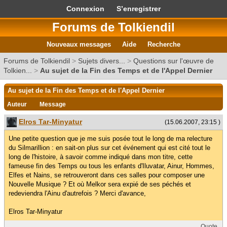
Connexion
S’enregistrer
Forums de Tolkiendil
Nouveaux messages
Aide
Recherche
Forums de Tolkiendil
>
Sujets divers...
>
Questions sur l'œuvre de
Tolkien...
>
Au sujet de la Fin des Temps et de l'Appel Dernier
Au sujet de la Fin des Temps et de l'Appel Dernier
Auteur
Message
Elros Tar-Minyatur
(15.06.2007, 23:15 )
Une petite question que je me suis posée tout le long de ma relecture
du Silmarillion : en sait-on plus sur cet événement qui est cité tout le
long de l'histoire, à savoir comme indiqué dans mon titre, cette
fameuse fin des Temps ou tous les enfants d'Iluvatar, Ainur, Hommes,
Elfes et Nains, se retrouveront dans ces salles pour composer une
Nouvelle Musique ? Et où Melkor sera expié de ses péchés et
redeviendra l'Ainu d'autrefois ? Merci d'avance,
Elros Tar-Minyatur
Quote