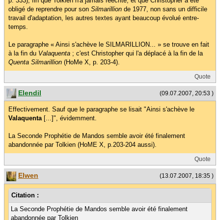
p. 333), fin que Tolkien n'a jamais réécrite, et que Christopher a été
obligé de reprendre pour son
Silmarillion
de 1977, non sans un difficile
travail d'adaptation, les autres textes ayant beaucoup évolué entre-
temps.
Le paragraphe « Ainsi s'achève le SILMARILLION... » se trouve en fait
à la fin du
Valaquenta
; c'est Christopher qui l'a déplacé à la fin de la
Quenta Silmarillion
(HoMe X, p. 203-4).
Quote
Elendil
(09.07.2007, 20:53 )
Effectivement. Sauf que le paragraphe se lisait "Ainsi s'achève le
Valaquenta
[...]", évidemment.
La Seconde Prophétie de Mandos semble avoir été finalement
abandonnée par Tolkien (HoME X, p.203-204 aussi).
Quote
Elwen
(13.07.2007, 18:35 )
Citation :
La Seconde Prophétie de Mandos semble avoir été finalement
abandonnée par Tolkien