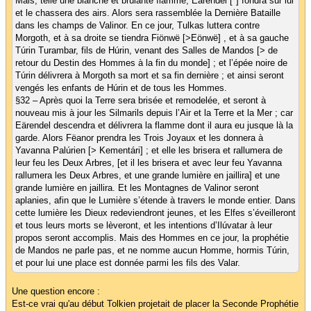
Mais, telle une blanche et brûlante flamme, Eärendel [*] fondra sur lui
et le chassera des airs. Alors sera rassemblée la Dernière Bataille
dans les champs de Valinor. En ce jour, Tulkas luttera contre
Morgoth, et à sa droite se tiendra Fiönwë [>Eönwë] , et à sa gauche
Túrin Turambar, fils de Húrin, venant des Salles de Mandos [> de
retour du Destin des Hommes à la fin du monde] ; et l’épée noire de
Túrin délivrera à Morgoth sa mort et sa fin dernière ; et ainsi seront
vengés les enfants de Húrin et de tous les Hommes.
§32 – Après quoi la Terre sera brisée et remodelée, et seront à
nouveau mis à jour les Silmarils depuis l’Air et la Terre et la Mer ; car
Eärendel descendra et délivrera la flamme dont il aura eu jusque là la
garde. Alors Fëanor prendra les Trois Joyaux et les donnera à
Yavanna Palúrien [> Kementári] ; et elle les brisera et rallumera de
leur feu les Deux Arbres, [et il les brisera et avec leur feu Yavanna
rallumera les Deux Arbres, et une grande lumière en jaillira] et une
grande lumière en jaillira. Et les Montagnes de Valinor seront
aplanies, afin que le Lumière s’étende à travers le monde entier. Dans
cette lumière les Dieux redeviendront jeunes, et les Elfes s’éveilleront
et tous leurs morts se lèveront, et les intentions d’Ilúvatar à leur
propos seront accomplis. Mais des Hommes en ce jour, la prophétie
de Mandos ne parle pas, et ne nomme aucun Homme, hormis Túrin,
et pour lui une place est donnée parmi les fils des Valar.
Une question encore :
Est-ce vrai qu'au début Tolkien projetait de placer la Seconde Prophétie