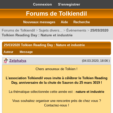
Connexion
S’enregistrer
Forums de Tolkiendil
Nouveaux messages
Aide
Recherche
Forums de Tolkiendil
>
Sujets divers...
>
Événements
>
25/03/2020
Tolkien Reading Day : Nature et industrie
25/03/2020 Tolkien Reading Day : Nature et industrie
Auteur
Message
Zelphalya
(04.03.2020, 18:06 )
Chers amoureux de Tolkien !
L'association Tolkiendil vous invite à célébrer le Tolkien Reading
Day, anniversaire de la chute de Sauron du 25 mars 3019 !
La thématique sélectionnée cette année est :
nature et industrie
Vous souhaitez organiser une rencontre près de chez vous ?
Contactez-nous !