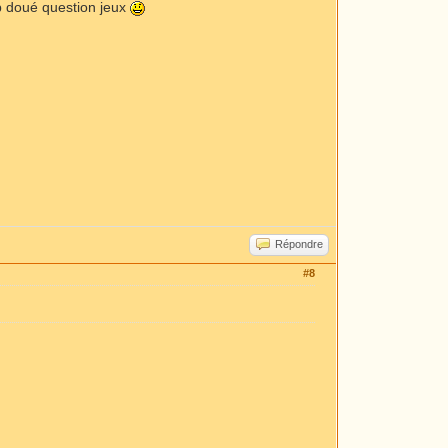
rop doué question jeux
Répondre
#8