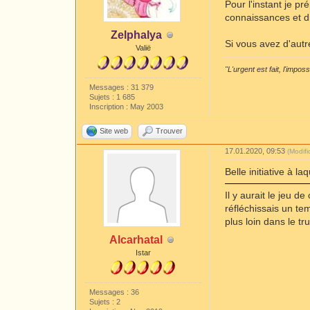
Pour l'instant je p
connaissances et dif
Zelphalya
Si vous avez d'autr
Valië
"L'urgent est fait, l'impos
Messages : 31 379
Sujets : 1 685
Inscription : May 2003
Site web
Trouver
17.01.2020, 09:53
(Modif
Belle initiative à 
Il y aurait le jeu 
réfléchissais un tem
plus loin dans le tr
Alcarhatal
Istar
Messages : 36
Sujets : 2