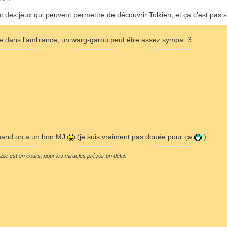
t des jeux qui peuvent permettre de découvrir Tolkien, et ça c'est pas
tre dans l'ambiance, un warg-garou peut être assez sympa :3
 quand on a un bon MJ
(je suis vraiment pas douée pour ça
)
sible est en cours, pour les miracles prévoir un délai."