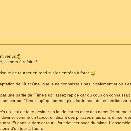
ont venus
, ce sera à refaire !
risque de tourner en rond sur les entrées à force
ptation de "Just One" que je ne connaissais pas initialement et on s'e
 par une partie de "Time's up" assez rapide car du coup on connaissait
ommencer par "Time's up" qui permet plus facilement de se familiariser
e's up" est de faire deviner un lot de cartes avec des noms (ici on met 
it deviner comme un taboo, en disant des phrases mais sans utiliser des
n mot. Et dans le dernier tour il faut deviner avec du mime. L'ensembl
tenir d'un tour à l'autre.