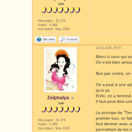
Valië
Messages : 31 379
Sujets : 1 685
Inscription : May 2003
Site web
Trouver
02.02.2020, 20:57
Merci à ceux qui s
On s'est bien amusé
Bon par contre, on 
On a joué à une ada
qu'à ça.
Enfin, on a terminé
Zelphalya
Il faut peut-être c
Valië
Le principe de "Tim
premier tour, on fa
Messages : 31 379
faut deviner avec u
Sujets : 1 685
Inscription : May 2003
permettant de les re