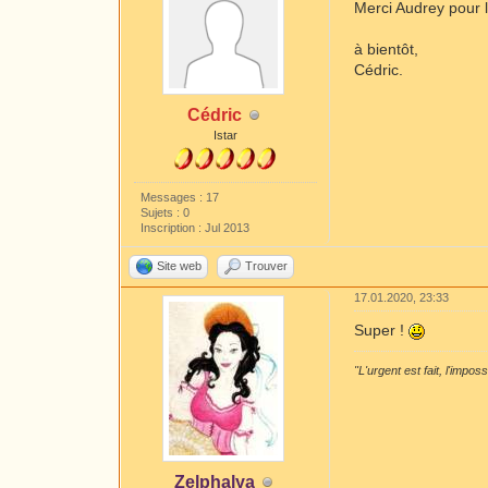
Merci Audrey pour l
à bientôt,
Cédric.
Cédric
Istar
Messages : 17
Sujets : 0
Inscription : Jul 2013
Site web
Trouver
17.01.2020, 23:33
Super !
"L'urgent est fait, l'impos
Zelphalya