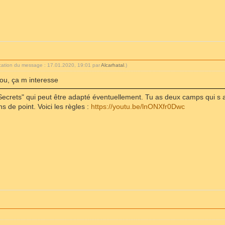
ication du message : 17.01.2020, 19:01 par
Alcarhatal
.)
rou, ça m interesse
"Secrets" qui peut être adapté éventuellement. Tu as deux camps qui s 
ins de point. Voici les règles :
https://youtu.be/lnONXfr0Dwc