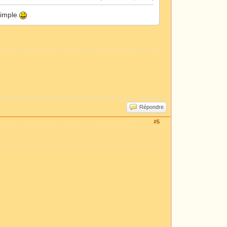
 simple
Répondre
#5