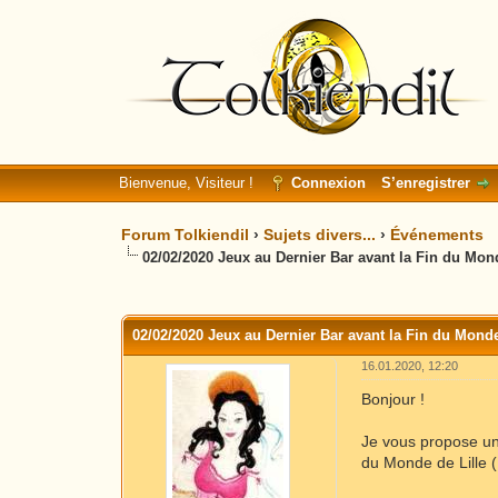
Bienvenue, Visiteur !
Connexion
S’enregistrer
Forum Tolkiendil
›
Sujets divers...
›
Événements
02/02/2020 Jeux au Dernier Bar avant la Fin du Mond
Moyenne : 0 (0 vote(s))
1
2
3
4
5
02/02/2020 Jeux au Dernier Bar avant la Fin du Monde
16.01.2020, 12:20
Bonjour !
Je vous propose une
du Monde de Lille (