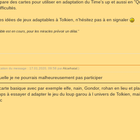
répare des cartes pour utiliser en adaptation du Time's up et aussi en "Qu
ficultés.
es idées de jeux adaptables à Tolkien, n'hésitez pas à en signaler
sible est en cours, pour les miracles prévoir un délai."
ication du message : 17.01.2020, 09:58 par
Alcarhatal
.)
laquelle je ne pourrais malheureusement pas participer
de carte basique avec par exemple elfe, nain, Gondor, rohan en lieu et pla
ps à essayer d adapter le jeu du loup garou à l univers de Tolkien, mais 
uc