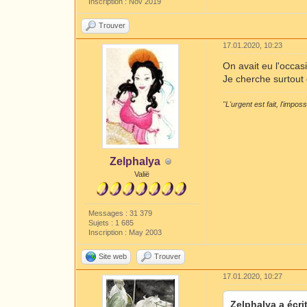
Inscription : Nov 2019
Trouver
17.01.2020, 10:23
On avait eu l'occas
Je cherche surtout 
"L'urgent est fait, l'impos
Zelphalya
Valië
Messages : 31 379
Sujets : 1 685
Inscription : May 2003
Site web
Trouver
17.01.2020, 10:27
Zelphalya a écrit