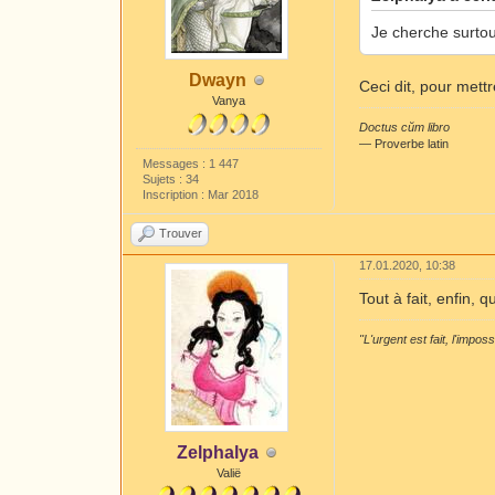
Je cherche surtou
Dwayn
Ceci dit, pour met
Vanya
Doctus cŭm libro
― Proverbe latin
Messages : 1 447
Sujets : 34
Inscription : Mar 2018
Trouver
17.01.2020, 10:38
Tout à fait, enfin,
"L'urgent est fait, l'impos
Zelphalya
Valië