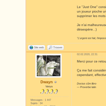
Le "Just One" consi
un joueur pioche une
supprimer les mots 
Je n'ai malheureuse
désespère...)
"L'urgent est fait, l'impos
Site web
Trouver
02.02.2020, 22:31
Merci pour ce reto
Ça me fait considér
cependant, effectiv
Dwayn
Doctus cŭm libro
Vanya
― Proverbe latin
Messages : 1 447
Sujets : 34