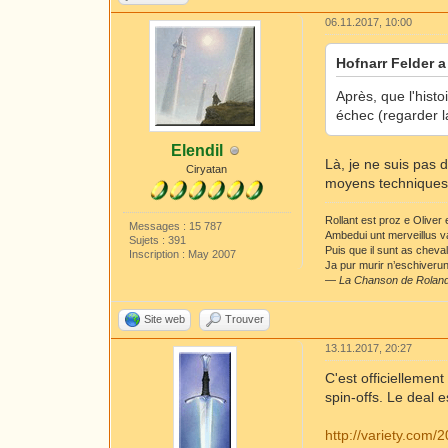
06.11.2017, 10:00
Hofnarr Felder a 
Après, que l'histo
échec (regarder l
Elendil
Là, je ne suis pas 
Ciryatan
moyens techniques 
Rollant est proz e Oliver
Messages : 15 787
Ambedui unt merveillus v
Sujets : 391
Puis que il sunt as cheva
Inscription : May 2007
Ja pur murir n’eschiverunt
—
La Chanson de Rolan
Site web
Trouver
13.11.2017, 20:27
C'est officielleme
spin-offs. Le deal 
http://variety.com/