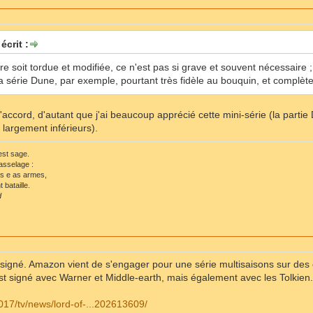
écrit :
ire soit tordue et modifiée, ce n'est pas si grave et souvent nécessaire ;
a série Dune, par exemple, pourtant très fidèle au bouquin, et complète
d'accord, d'autant que j'ai beaucoup apprécié cette mini-série (la parti
largement inférieurs).
 est sage.
asselage :
ls e as armes,
 bataille.
d
nt signé. Amazon vient de s'engager pour une série multisaisons sur de
est signé avec Warner et Middle-earth, mais également avec les Tolkien
2017/tv/news/lord-of-...202613609/