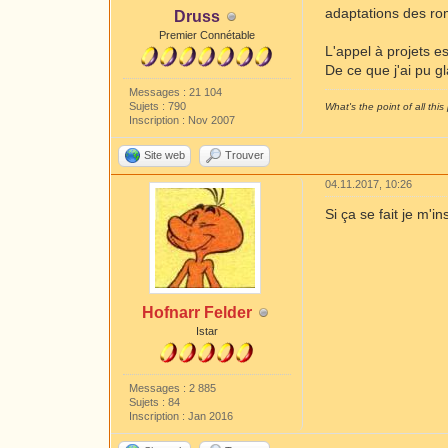
adaptations des r
Druss
Premier Connétable
L'appel à projets e
De ce que j'ai pu g
Messages : 21 104
Sujets : 790
What's the point of all this 
Inscription : Nov 2007
Site web
Trouver
04.11.2017, 10:26
Si ça se fait je m'i
Hofnarr Felder
Istar
Messages : 2 885
Sujets : 84
Inscription : Jan 2016