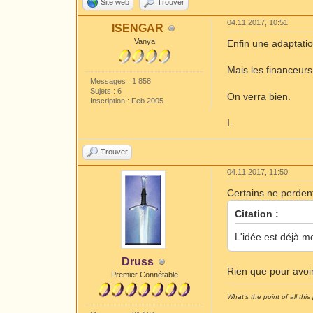
Site web
Trouver
04.11.2017, 10:51
ISENGAR
Vanya
Enfin une adaptati
Mais les financeur
Messages : 1 858
Sujets : 6
On verra bien.
Inscription : Feb 2005
I.
Trouver
04.11.2017, 11:50
Certains ne perdent
Citation :
L'idée est déjà mo
Druss
Rien que pour avoir
Premier Connétable
What's the point of all this 