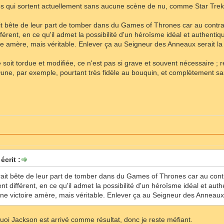
ies qui sortent actuellement sans aucune scène de nu, comme Star Trek, 
t bête de leur part de tomber dans du Games of Thrones car au contrair
érent, en ce qu'il admet la possibilité d'un héroïsme idéal et authentiqu
re amère, mais véritable. Enlever ça au Seigneur des Anneaux serait la 
e soit tordue et modifiée, ce n'est pas si grave et souvent nécessaire ; 
Dune, par exemple, pourtant très fidèle au bouquin, et complètement san
écrit :
ait bête de leur part de tomber dans du Games of Thrones car au contra
t différent, en ce qu'il admet la possibilité d'un héroïsme idéal et auth
une victoire amère, mais véritable. Enlever ça au Seigneur des Anneaux s
uoi Jackson est arrivé comme résultat, donc je reste méfiant.