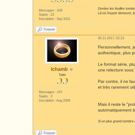
Dorées les feuilles tombe
Messages : 628
Là où l'espoir demeure, l
Sujets : 22
Inscription : Sep 2011
Trouver
06.11.2017, 02:23
Personnellement, je
authentique, plus p
Le format série, pl
lchamb
une relecture sous
Teler
Par contre, il ne 
et très rarement uti
Messages : 247
Sujets : 3
Inscription : Aug 2009
Mais il reste le "pr
automatiquement à 
Si un plus grand nombre d
Trouver