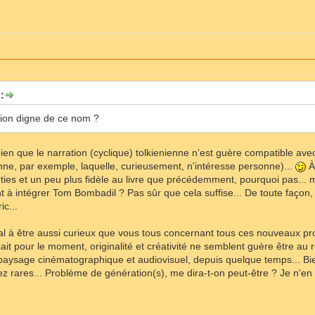
:
tion digne de ce nom ?
bien que le narration (cyclique) tolkienienne n'est guère compatible avec
nne, par exemple, laquelle, curieusement, n'intéresse personne)...
À 
ies et un peu plus fidèle au livre que précédemment, pourquoi pas... m
nt à intégrer Tom Bombadil ? Pas sûr que cela suffise... De toute faço
ic...
l à être aussi curieux que vous tous concernant tous ces nouveaux proj
sait pour le moment, originalité et créativité ne semblent guère être au
aysage cinématographique et audiovisuel, depuis quelque temps... Bien 
 rares... Problème de génération(s), me dira-t-on peut-être ? Je n'en s