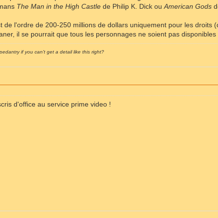
omans
The Man in the High Castle
de Philip K. Dick ou
American Gods
d
st de l'ordre de 200-250 millions de dollars uniquement pour les droits 
laner, il se pourrait que tous les personnages ne soient pas disponibles
pedantry if you can't get a detail like this right?
nscris d'office au service prime video !