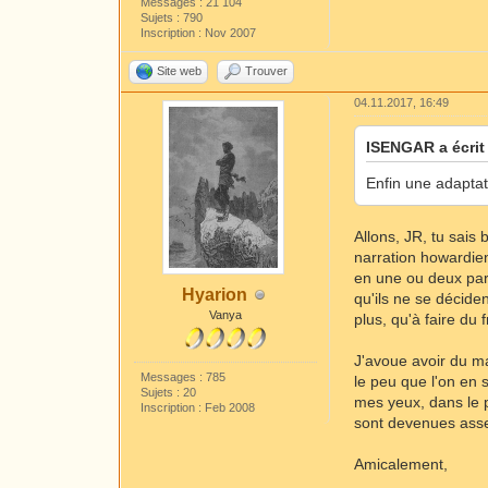
Messages : 21 104
Sujets : 790
Inscription : Nov 2007
Site web
Trouver
04.11.2017, 16:49
ISENGAR a écrit 
Enfin une adapta
Allons, JR, tu sais 
narration howardie
en une ou deux part
Hyarion
qu'ils ne se décide
Vanya
plus, qu'à faire du fr
J'avoue avoir du ma
Messages : 785
le peu que l'on en 
Sujets : 20
mes yeux, dans le p
Inscription : Feb 2008
sont devenues assez
Amicalement,