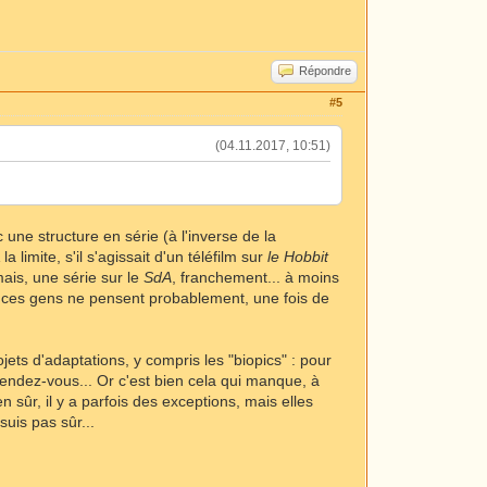
Répondre
#5
(04.11.2017, 10:51)
 une structure en série (à l'inverse de la
la limite, s'il s'agissait d'un téléfilm sur
le Hobbit
ais, une série sur le
SdA
, franchement... à moins
n, ces gens ne pensent probablement, une fois de
ets d'adaptations, y compris les "biopics" : pour
 rendez-vous... Or c'est bien cela qui manque, à
sûr, il y a parfois des exceptions, mais elles
uis pas sûr...