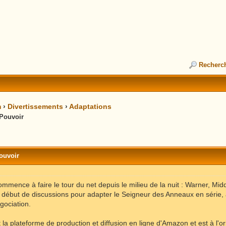
Recherc
m
›
Divertissements
›
Adaptations
 Pouvoir
ouvoir
mence à faire le tour du net depuis le milieu de la nuit : Warner, Midd
u début de discussions pour adapter le Seigneur des Anneaux en sér
gociation.
la plateforme de production et diffusion en ligne d'Amazon et est à l'