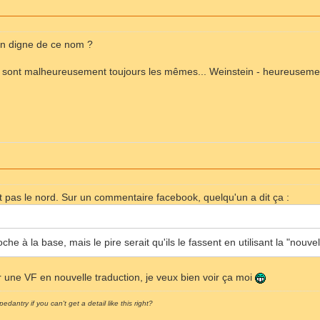
on digne de ce nom ?
s sont malheureusement toujours les mêmes... Weinstein - heureusemen
 pas le nord. Sur un commentaire facebook, quelqu'un a dit ça :
che à la base, mais le pire serait qu'ils le fassent en utilisant la "nouve
 une VF en nouvelle traduction, je veux bien voir ça moi
pedantry if you can't get a detail like this right?