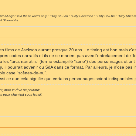
nd all night said these words only : "Dirty Chu-bu," "Dirty Sheemish." "Dirty Chu-bu," "Dirty Sheemi
nd Sheemish
)
, les films de Jackson auront presque 20 ans. Le timing est bon mais c'es
opres codes narratifs et ils ne se marient pas avec l'entrelacement de 
u les "arcs narratifs" (terme estampillé "série") des personnages et on
 qu'il pourrait advenir du SdA dans ce format. Par ailleurs, je n'ose pa
able case "scènes-de-nu".
i ce que cela signifie que certains personnages soient indisponibles p
nt, mais le rêve se poursuit
es eaux chantent sous la nuit