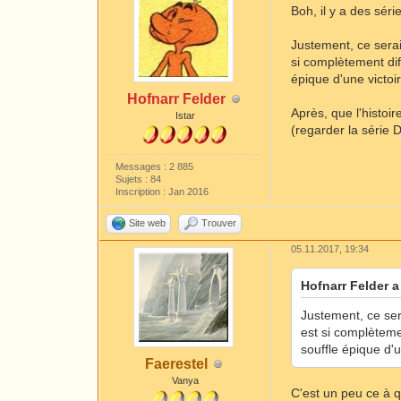
Boh, il y a des sér
Justement, ce serai
si complètement diff
épique d'une victoi
Hofnarr Felder
Après, que l'histoir
Istar
(regarder la série 
Messages : 2 885
Sujets : 84
Inscription : Jan 2016
Site web
Trouver
05.11.2017, 19:34
Hofnarr Felder a 
Justement, ce ser
est si complètemen
souffle épique d'
Faerestel
Vanya
C'est un peu ce à q