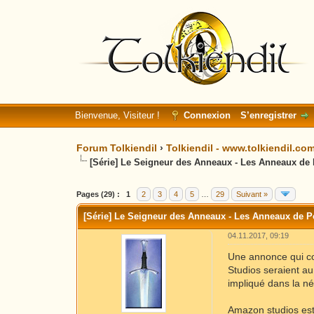
Bienvenue, Visiteur !
Connexion
S’enregistrer
Forum Tolkiendil
›
Tolkiendil - www.tolkiendil.co
[Série] Le Seigneur des Anneaux - Les Anneaux de
Moyenne : 0 (0 vote(s))
1
2
3
4
5
Pages (29) :
1
2
3
4
5
…
29
Suivant »
[Série] Le Seigneur des Anneaux - Les Anneaux de P
04.11.2017, 09:19
Une annonce qui com
Studios seraient a
impliqué dans la né
Amazon studios est 