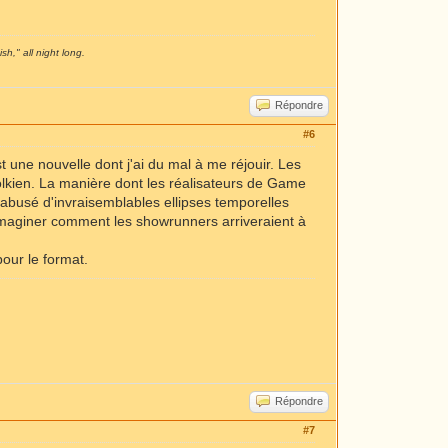
sh," all night long.
Répondre
#6
t une nouvelle dont j'ai du mal à me réjouir. Les
Tolkien. La manière dont les réalisateurs de Game
t abusé d'invraisemblables ellipses temporelles
s imaginer comment les showrunners arriveraient à
our le format.
Répondre
#7