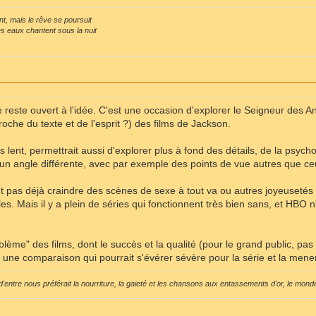
nt, mais le rêve se poursuit
es eaux chantent sous la nuit
 reste ouvert à l'idée. C'est une occasion d'explorer le Seigneur des 
roche du texte et de l'esprit ?) des films de Jackson.
us lent, permettrait aussi d'explorer plus à fond des détails, de la psyc
 un angle différente, avec par exemple des points de vue autres que 
faut pas déjà craindre des scènes de sexe à tout va ou autres joyeuse
les. Mais il y a plein de séries qui fonctionnent très bien sans, et HBO 
oblème" des films, dont le succès et la qualité (pour le grand public, pa
une comparaison qui pourrait s'évérer sévère pour la série et la mene
'entre nous préférait la nourriture, la gaieté et les chansons aux entassements d'or, le monde 