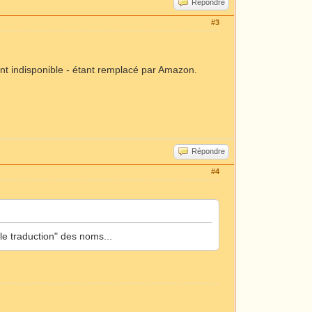
Répondre
#3
t indisponible - étant remplacé par Amazon.
Répondre
#4
lle traduction" des noms...