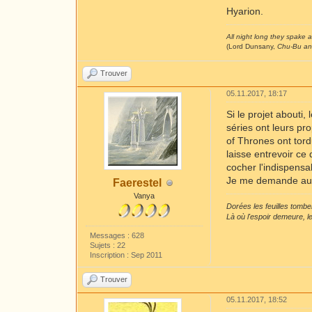
Hyarion.
All night long they spake a
(Lord Dunsany,
Chu-Bu a
Trouver
05.11.2017, 18:17
Si le projet abouti
séries ont leurs pr
of Thrones ont tord
laisse entrevoir ce
cocher l'indispens
Je me demande auss
Faerestel
Vanya
Dorées les feuilles tombe
Là où l'espoir demeure, l
Messages : 628
Sujets : 22
Inscription : Sep 2011
Trouver
05.11.2017, 18:52