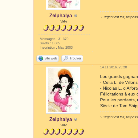
Zelphalya
"L'urgent est fait, l'impos
Valië
Messages : 31 379
Sujets : 1 685
Inscription : May 2003
Site web
Trouver
14.11.2016, 23:28
Les grands gagnant
- Célia L. de Villo
- Nicolas L. d'Alfor
Félicitations à eux 
Pour les perdants, 
Siècle de Tom Ship
"L'urgent est fait, l'impos
Zelphalya
Valië