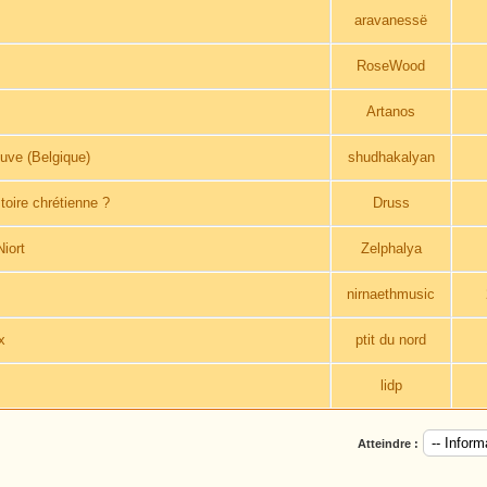
aravanessë
RoseWood
x
Artanos
uve (Belgique)
shudhakalyan
toire chrétienne ?
Druss
iort
Zelphalya
nirnaethmusic
x
ptit du nord
lidp
Atteindre :