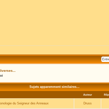
iverses...
oi
Sujets apparemment similaires…
Auteur
Rép
hronologie du Seigneur des Anneaux
Druss