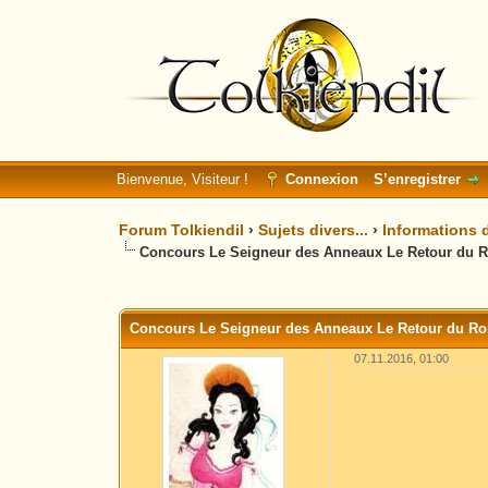
Bienvenue, Visiteur !
Connexion
S’enregistrer
Forum Tolkiendil
›
Sujets divers...
›
Informations d
Concours Le Seigneur des Anneaux Le Retour du R
Moyenne : 0 (0 vote(s))
1
2
3
4
5
Concours Le Seigneur des Anneaux Le Retour du Ro
07.11.2016, 01:00