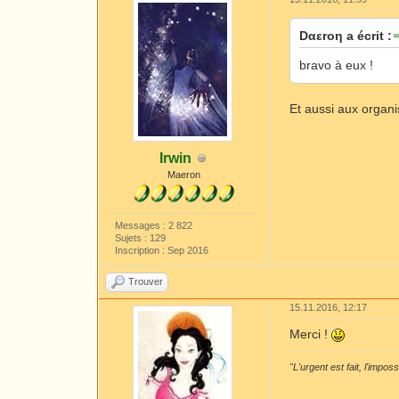
Dαεrοη a écrit :
bravo à eux !
Et aussi aux organi
Irwin
Maeron
Messages : 2 822
Sujets : 129
Inscription : Sep 2016
Trouver
15.11.2016, 12:17
Merci !
"L'urgent est fait, l'impos