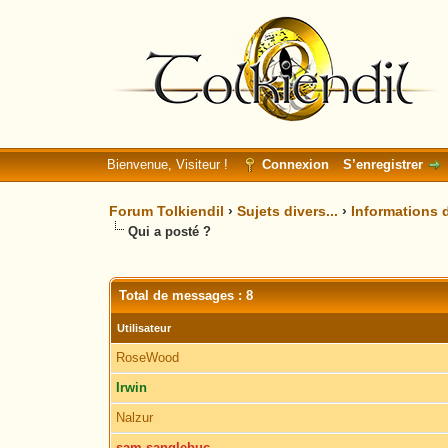
Bienvenue, Visiteur !
Connexion
S’enregistrer
Forum Tolkiendil
›
Sujets divers...
›
Informations d
Qui a posté ?
Total de messages : 8
Utilisateur
RoseWood
Irwin
Nalzur
sam sanglebuc