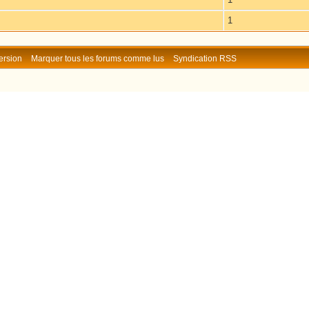
1
ersion
Marquer tous les forums comme lus
Syndication RSS