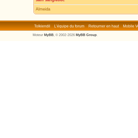
Almeida
Tolkiendil
L’équipe du forum
Retourner en haut
Mobile V
Moteur
MyBB
, © 2002-2026
MyBB Group
.