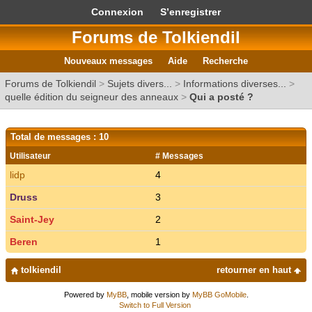
Connexion
S’enregistrer
Forums de Tolkiendil
Nouveaux messages
Aide
Recherche
Forums de Tolkiendil
>
Sujets divers...
>
Informations diverses...
>
quelle édition du seigneur des anneaux
>
Qui a posté ?
Total de messages : 10
Utilisateur
# Messages
lidp
4
Druss
3
Saint-Jey
2
Beren
1
tolkiendil
retourner en haut
Powered by
MyBB
, mobile version by
MyBB GoMobile
.
Switch to Full Version